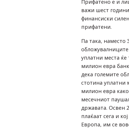
Прифатено е и ли
важи шест години
финансиски силен 
прифатени.
Па така, наместо 3
обложувалниците 
уплатни места ќе
милион евра банк
дека големите об
стотина уплатни м
милион евра како 
месечниот паушал 
државата. Освен 2
плаќаат сега и ко
Европа, им се во