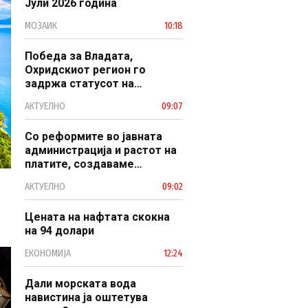
Јули 2026 година
МОЗАИК
10:18
Победа за Владата,
Охридскиот регион го
задржа статусот на
заштитено светско културно
АКТУЕЛНО
09:07
наследство
Со реформите во јавната
администрација и растот на
платите, создаваме
професионален, ефикасен и
АКТУЕЛНО
09:02
модерен јавен сектор
Цената на нафтата скокна
на 94 долари
ЕКОНОМИЈА
12:24
Дали морската вода
навистина ја оштетува