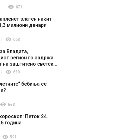
visibility
671
апленет златен накит
1,3 милиони денари
visibility
668
за Владата,
иот регион го задржа
т на заштитено светско
о наследство
visibility
650
летните“ бебиња се
ви?
visibility
648
хороскоп: Петок 24.
26 година
visibility
597