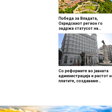
Победа за Владата,
Охридскиот регион го
задржа статусот на
заштитено светско култур
наследство
Со реформите во јавната
администрација и растот н
платите, создаваме
професионален, ефикасен
модерен јавен сектор