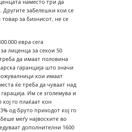
ценцата наместо три да
. Другите забелешки кои се
товар за бизнисот, не се
00.000 евра сега
за лиценца за секои 50
 треба да имаат половина
арска гаранција што значи
ложувалници кои имаат
еста ќе треба да чуваат над
гарација. Им се зголемува и
кој го плаќаат кон
3% од бруто приходот кој го
ј беше меѓу највоските во
ведуваат дополнителни 1600