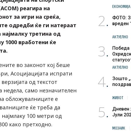
ЕКОНОМИЈА
АСОМ) реагира на
2
нот за игри на среќа,
ФОТО: З
вреден 
ите одредби ќе ги натераат
а најмалку третина од
АКТУЕЛНО
лу 1000 вработени ќе
3
Победа 
та.
Охридск
статусо
ените во законот кој беше
културн
АКТУЕЛНО
ври, Асоцијацијата испрати
4
Зошто „
 верзијата од текстот
поздра
а недела, само незначителен
на обложувалниците е
ЖИВОТ
5
валниците ќе треба да
Дневен 
Јули 20
 најмлаку 100 метри од
300 како претходно.
МОЗАИК