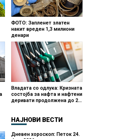
ФОТО: Запленет златен
накит вреден 1,3 милиони
денари
но
Владата со одлука: Кризната
а
состојба за нафта и нафтени
деривати продолжена до 20
 и
октомври
НАЈНОВИ ВЕСТИ
Дневен хороскоп: Петок 24.