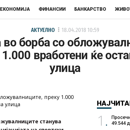
ЕКОНОМИЈА
ФИНАНСИИ
БАНКАРСТВО
ЖИВО
АКТУЕЛНО
18.04.2018
10:59
 во борба со обложувал
 1.000 вработени ќе оста
улица
НАЈЧИТА
1
Просечн
ожувалниците станува
49.544 
цијацијата на спортски