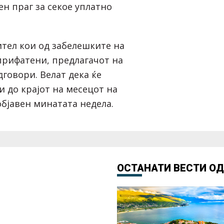
н праг за секое уплатно
тел кои од забелешките на
 прифатени, предлагачот на
дговори. Велат дека ќе
и до крајот на месецот на
објавен минатата недела.
ОСТАНАТИ ВЕСТИ О