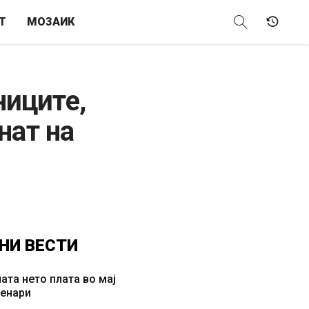
Т
МОЗАИК
ниците,
нат на
НИ
ВЕСТИ
ата нето плата во мај
денари