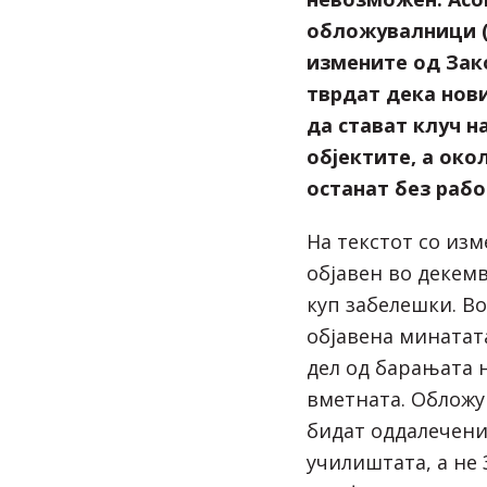
обложувалници (
измените од Зако
тврдат дека нов
да стават клуч н
објектите, а око
останат без рабо
На текстот со изм
објавен во декем
куп забелешки. Во
објавена минатат
дел од барањата 
вметната. Обложу
бидат оддалечени
училиштата, а не 