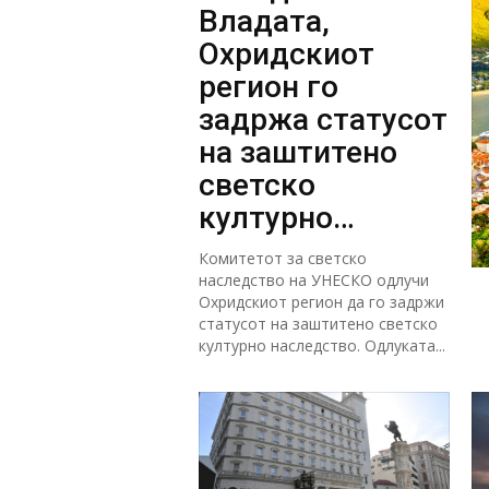
Владата,
Охридскиот
регион го
задржа статусот
на заштитено
светско
културно
наследство
Комитетот за светско
наследство на УНЕСКО одлучи
Охридскиот регион да го задржи
статусот на заштитено светско
културно наследство. Одлуката...