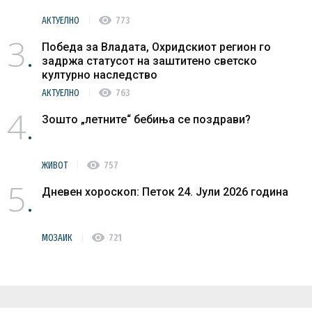
visibility
АКТУЕЛНО
773
3
Победа за Владата, Охридскиот регион го
задржа статусот на заштитено светско
културно наследство
visibility
АКТУЕЛНО
763
4
Зошто „летните“ бебиња се поздрави?
visibility
ЖИВОТ
757
5
Дневен хороскоп: Петок 24. Јули 2026 година
visibility
МОЗАИК
721