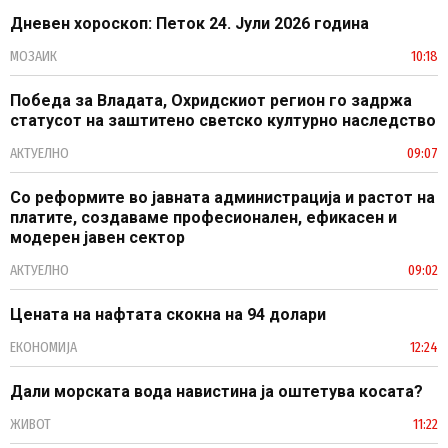
Дневен хороскоп: Петок 24. Јули 2026 година
МОЗАИК
10:18
Победа за Владата, Охридскиот регион го задржа
статусот на заштитено светско културно наследство
АКТУЕЛНО
09:07
Со реформите во јавната администрација и растот на
платите, создаваме професионален, ефикасен и
модерен јавен сектор
АКТУЕЛНО
09:02
Цената на нафтата скокна на 94 долари
ЕКОНОМИЈА
12:24
Дали морската вода навистина ја оштетува косата?
ЖИВОТ
11:22