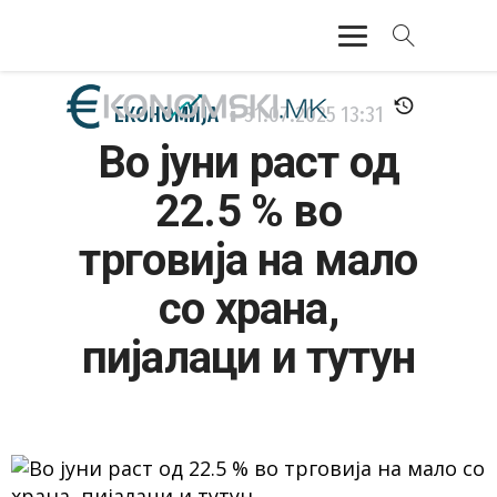
АКТУЕЛНО
ЕКОНОМИЈА
31.07.2025
13:31
Во јуни раст од
ЕКОНОМИЈА
22.5 % во
ФИНАНСИИ
трговија на мало
БАНКАРСТВО
со храна,
ЖИВОТ
пијалаци и тутун
МОЗАИК