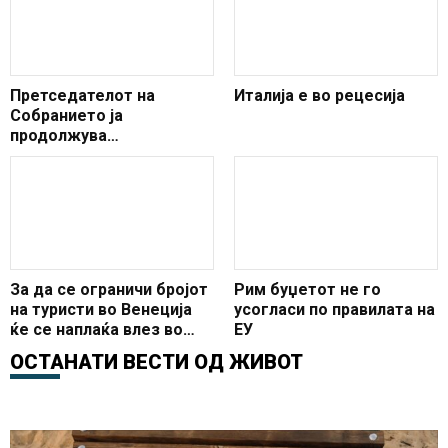
Претседателот на
Италија е во рецесија
Собранието ја
продолжува
официјалната посета на
Италија
За да се ограничи бројот
Рим буџетот не го
на туристи во Венеција
усогласи по правилата на
ќе се наплаќа влез во
ЕУ
градот
ОСТАНАТИ ВЕСТИ ОД
ЖИВОТ