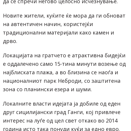
да се спречи негово целосно исчезнување.
Новите жители, куќите ќе мора да ги обноват
на автентичен начин, користејќи
традиционални материјали како камен и
дрво.
Локацијата на гратчето е атрактивна бидејќи
е оддалечено само 15-тина минути возење од
најблиската плажа, а во близина се наоѓа и
националниот парк Неброди, со заштитена
зона со планински езера и шуми.
Локалните власти идејата ја добиле од еден
друг сицилијански град Ганги, кој привлече
интерес на луѓе од цел свет откако во 2014
година исто така понуди куќи за едно евро.