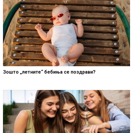
Зошто „летните“ бебиња се поздрави?