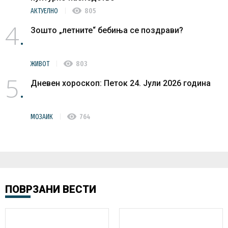
visibility
АКТУЕЛНО
805
4
Зошто „летните“ бебиња се поздрави?
visibility
ЖИВОТ
803
5
Дневен хороскоп: Петок 24. Јули 2026 година
visibility
МОЗАИК
764
ПОВРЗАНИ ВЕСТИ