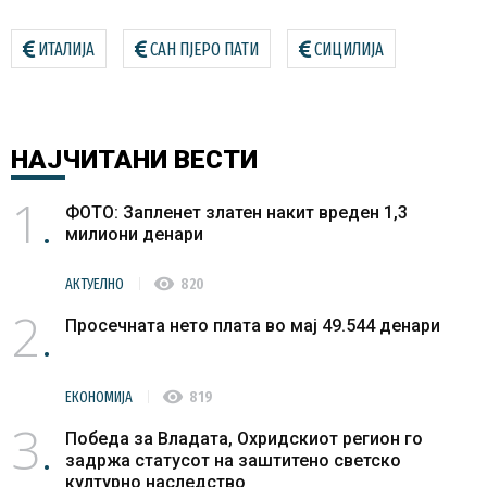
ИТАЛИЈА
САН ПЈЕРО ПАТИ
СИЦИЛИЈА
НАЈЧИТАНИ
ВЕСТИ
1
ФОТО: Запленет златен накит вреден 1,3
милиони денари
visibility
АКТУЕЛНО
820
2
Просечната нето плата во мај 49.544 денари
visibility
ЕКОНОМИЈА
819
3
Победа за Владата, Охридскиот регион го
задржа статусот на заштитено светско
културно наследство