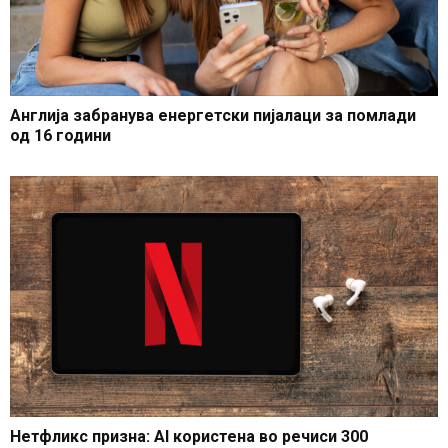
Англија забранува енергетски пијалаци за помлади
од 16 години
Нетфликс призна: AI користена во речиси 300