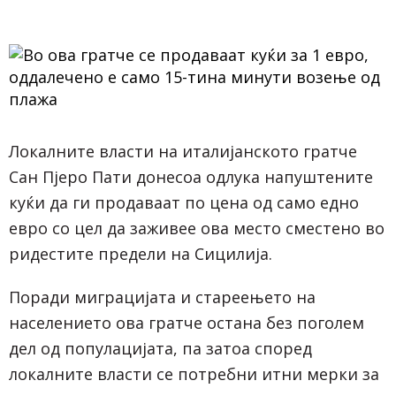
Локалните власти на италијанското гратче
Сан Пјеро Пати донесоа одлука напуштените
куќи да ги продаваат по цена од само едно
евро со цел да заживее ова место сместено во
ридестите предели на Сицилија.
Поради миграцијата и стареењето на
населението ова гратче остана без поголем
дел од популацијата, па затоа според
локалните власти се потребни итни мерки за