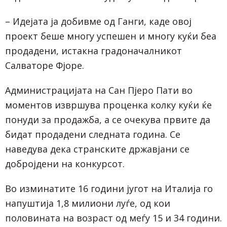
– Идејата ја добивме од Ганги, каде овој
проект беше многу успешен и многу куќи беа
продадени, истакна градоначалникот
Салваторе Фјоре.
Администрацијата на Сан Пјеро Пати во
моментов извршува проценка колку куќи ќе
понуди за продажба, а се очекува првите да
бидат продадени следната година. Се
наведува дека странските државјани се
добројдени на конкурсот.
Во изминатите 16 години југот на Италија го
напуштија 1,8 милиони луѓе, од кои
половината на возраст од меѓу 15 и 34 години.