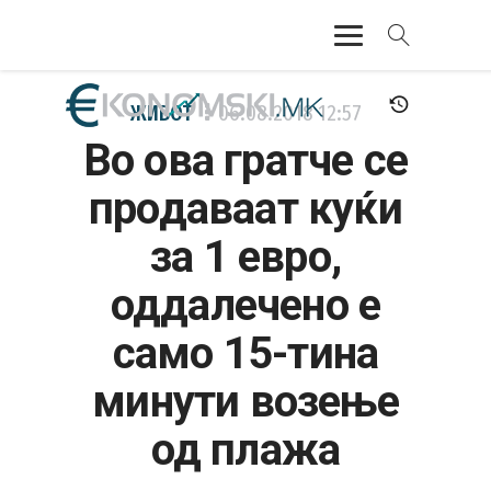
АКТУЕЛНО
ЖИВОТ
06.08.2018
12:57
Во ова гратче се
ЕКОНОМИЈА
продаваат куќи
ФИНАНСИИ
за 1 евро,
БАНКАРСТВО
оддалечено е
ЖИВОТ
само 15-тина
МОЗАИК
минути возење
од плажа