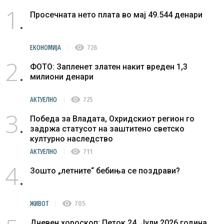
1
Просечната нето плата во мај 49.544 денари
visibility
ЕКОНОМИЈА
726
2
ФОТО: Запленет златен накит вреден 1,3
милиони денари
visibility
АКТУЕЛНО
725
3
Победа за Владата, Охридскиот регион го
задржа статусот на заштитено светско
културно наследство
visibility
АКТУЕЛНО
711
4
Зошто „летните“ бебиња се поздрави?
visibility
ЖИВОТ
705
Дневен хороскоп: Петок 24. Јули 2026 година