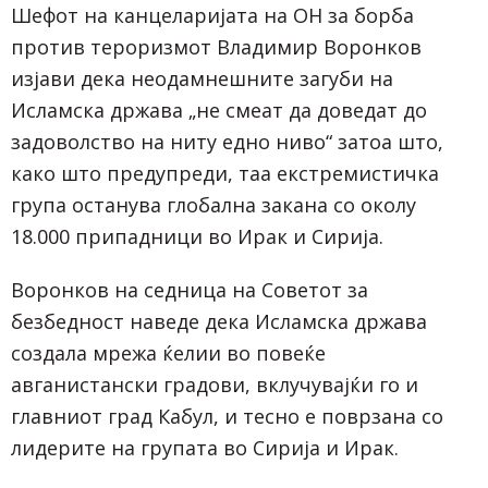
Шефот на канцеларијата на ОН за борба
против тероризмот Владимир Воронков
изјави дека неодамнешните загуби на
Исламска држава „не смеат да доведат до
задоволство на ниту едно ниво“ затоа што,
како што предупреди, таа екстремистичка
група останува глобална закана со околу
18.000 припадници во Ирак и Сирија.
Воронков на седница на Советот за
безбедност наведе дека Исламска држава
создала мрежа ќелии во повеќе
авганистански градови, вклучувајќи го и
главниот град Кабул, и тесно е поврзана со
лидерите на групата во Сирија и Ирак.