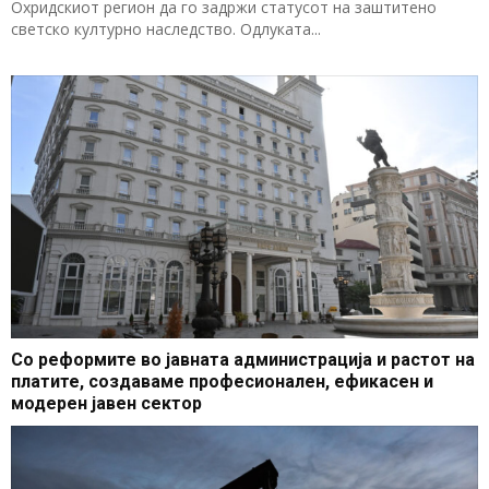
Охридскиот регион да го задржи статусот на заштитено
светско културно наследство. Одлуката...
Со реформите во јавната администрација и растот на
платите, создаваме професионален, ефикасен и
модерен јавен сектор