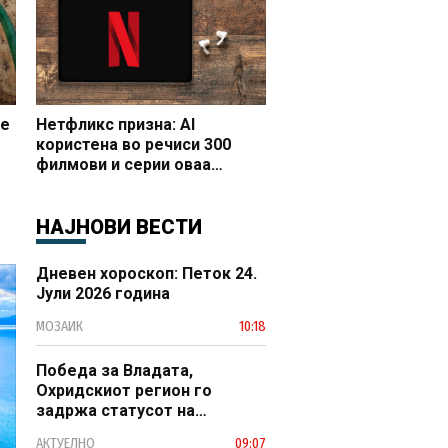
се
Нетфликс призна: AI
користена во речиси 300
филмови и серии оваа
година
НАЈНОВИ ВЕСТИ
Дневен хороскоп: Петок 24.
Јули 2026 година
МОЗАИК
10:18
Победа за Владата,
Охридскиот регион го
задржа статусот на
заштитено светско културно
АКТУЕЛНО
09:07