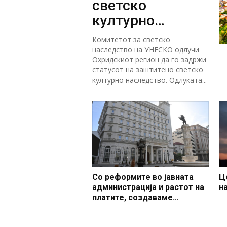
светско
културно
наследство
Комитетот за светско
наследство на УНЕСКО одлучи
Охридскиот регион да го задржи
статусот на заштитено светско
културно наследство. Одлуката...
Со реформите во јавната
Ц
администрација и растот на
н
платите, создаваме
професионален, ефикасен и
модерен јавен сектор