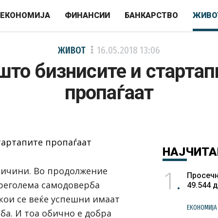
ЕКОНОМИЈА
ФИНАНСИИ
БАНКАРСТВО
ЖИВО
ЖИВОТ
16.05.2018
13:06
што бизнисите и стартап
пропаѓаат
НАЈЧИТА
1
ричини. Во продолжение
Просечн
Преголема самодоверба
49.544 
ои се веќе успешни имаат
ЕКОНОМИЈА
ба. И тоа обично е добра