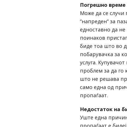
Погрешно време 
Може да се случи
“напреден“ за паз
едноставно да не
поинаков пристап
биде тоа што во 
побарувачка за к
услуга. Купувачот
проблем за да го
што не решава пр
само една од при
пропаѓаат.
Недостаток на б
Уште една причи
пропаѓаат е биде