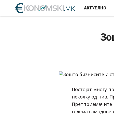
АКТУЕЛНО
Зо
Постојат многу п
неколку од нив. 
Претприемачите к
голема самодовер