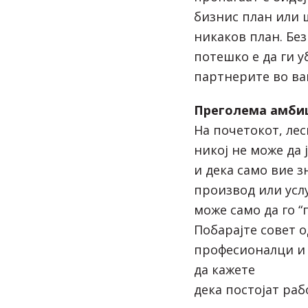
бизнис план или 
никаков план. Бе
потешко е да ги 
партнерите во ва
Преголема амби
На почетокот, ле
никој не може да 
и дека само вие з
производ или усл
може само да го “
Побарајте совет о
професионалци и 
да кажете
дека постојат раб