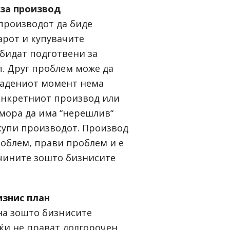
за производ
 производот да биде
арот и купувачите
 бидат подготвени за
. Друг проблем може да
дадениот момент нема
онкретниот производ или
 мора да има “нерешлив“
 купи производот. Производ
облем, прави проблем и е
чините зошто бизнисите
изнис план
на зошто бизнисите
јќи не прават долгорочен