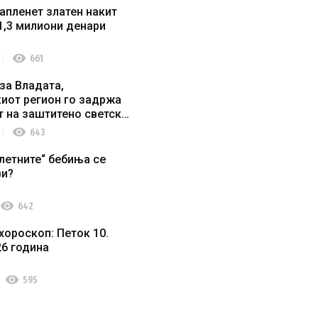
апленет златен накит
1,3 милиони денари
visibility
661
за Владата,
иот регион го задржа
т на заштитено светско
о наследство
visibility
643
летните“ бебиња се
ви?
visibility
642
хороскоп: Петок 10.
26 година
visibility
595