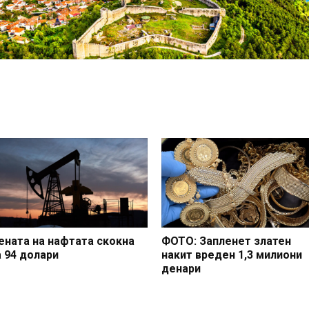
ената на нафтата скокна
ФОТО: Запленет златен
а 94 долари
накит вреден 1,3 милиони
денари