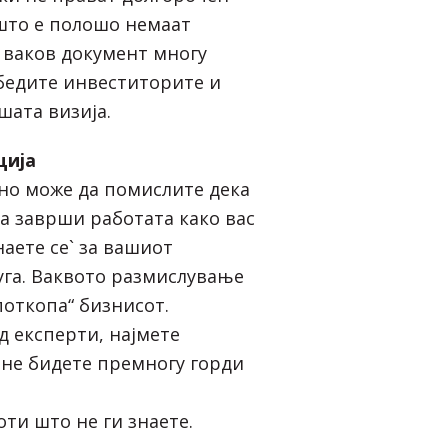
што е полошо немаат
з ваков документ многу
убедите инвеститорите и
шата визија.
ција
сно може да помислите дека
ја заврши работата како вас
наете се` за вашиот
уга. Ваквото размислување
поткопа“ бизнисот.
д експерти, најмете
не бидете премногу горди
оти што не ги знаете.