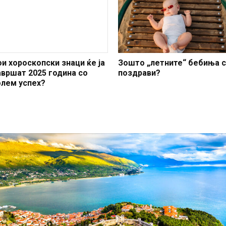
азарот
ои хороскопски знаци ќе ја
Зошто „летните“ бебиња 
авршат 2025 година со
поздрави?
олем успех?