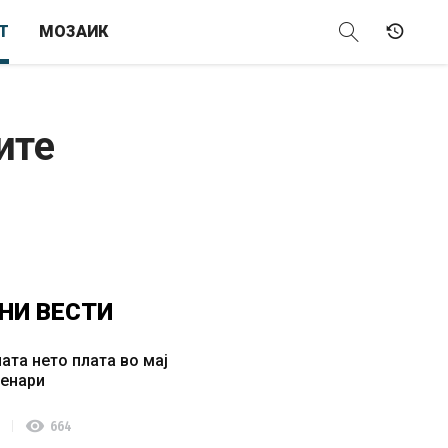
Т
МОЗАИК
ите
НИ
ВЕСТИ
ата нето плата во мај
денари
visibility
664