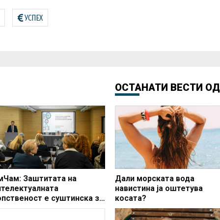
УСПЕХ
ОСТАНАТИ ВЕСТИ О
мЧам: Заштитата на
Дали морската вода
нтелектуалната
навистина ја оштетува
опственост е суштинска за
косата?
кономскиот развој,
новациите и довербата во