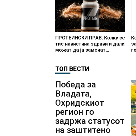
п
ПРОТЕИНСКИ ПРАВ: Колку се
К
тие навистина здрави и дали
з
можат да ја заменат
г
„вистинската“ храна?
ТОП ВЕСТИ
Победа за
Владата,
Охридскиот
регион го
задржа статусот
на заштитено