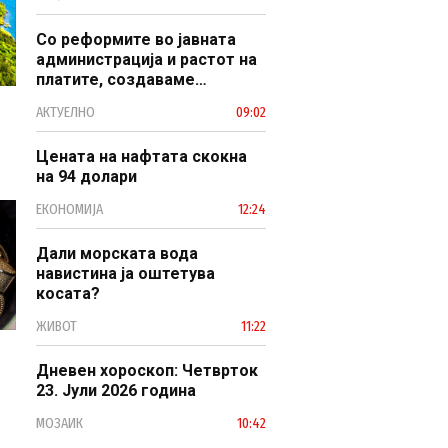
наследство
Со реформите во јавната
администрација и растот на
платите, создаваме
професионален, ефикасен и
АКТУЕЛНО
09:02
модерен јавен сектор
Цената на нафтата скокна
на 94 долари
ЕКОНОМИЈА
12:24
Дали морската вода
навистина ја оштетува
косата?
ЖИВОТ
11:22
Дневен хороскоп: Четврток
23. Јули 2026 година
МОЗАИК
10:42