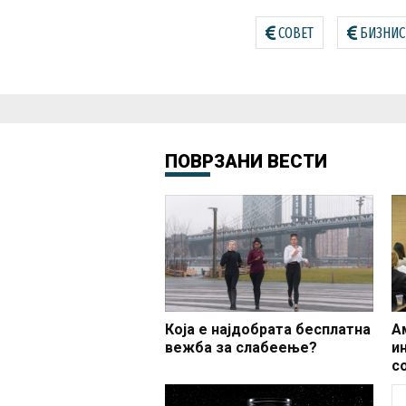
СОВЕТ
БИЗНИС
ПОВРЗАНИ ВЕСТИ
Која е најдобрата бесплатна
А
вежба за слабеење?
и
с
е
и