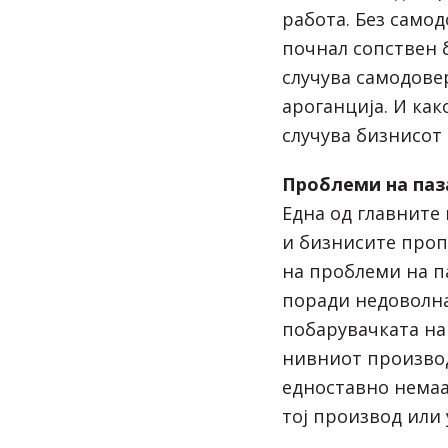
работа. Без самод
почнал сопствен б
случува самодове
ароганција. И как
случува бизнисот 
Проблеми на паз
Една од главните
и бизнисите проп
на проблеми на па
поради недоволн
побарувачката на
нивниот производ
едноставно немаа
тој производ или 