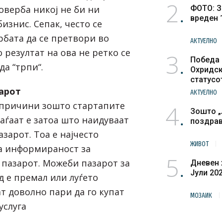
2
оверба никој не би ни
ФОТО: З
вреден 
изнис. Сепак, често се
рбата да се претвори во
АКТУЕЛНО
о резултат на ова не ретко се
3
Победа 
да “трпи“.
Охридск
статусо
културн
арот
АКТУЕЛНО
 причини зошто стартапите
4
Зошто „
аѓаат е затоа што наидуваат
поздра
зарот. Тоа е најчесто
ЖИВОТ
а информираност за
5
 пазарот. Можеби пазарот за
Дневен 
Јули 20
 е премал или луѓето
т доволно пари да го купат
МОЗАИК
услуга