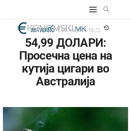
АКТУЕЛНО
АКТУЕЛНО
08.06.2026
10:22
54,99 ДОЛАРИ:
ЕКОНОМИЈА
Просечна цена на
ФИНАНСИИ
кутија цигари во
БАНКАРСТВО
Австралија
ЖИВОТ
МОЗАИК