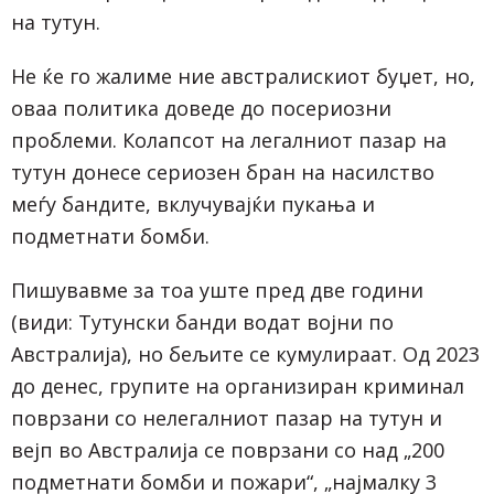
на тутун.
Не ќе го жалиме ние австралискиот буџет, но,
оваа политика доведе до посериозни
проблеми. Колапсот на легалниот пазар на
тутун донесе сериозен бран на насилство
меѓу бандите, вклучувајќи пукања и
подметнати бомби.
Пишувавме за тоа уште пред две години
(види: Тутунски банди водат војни по
Австралија), но бељите се кумулираат. Од 2023
до денес, групите на организиран криминал
поврзани со нелегалниот пазар на тутун и
вејп во Австралија се поврзани со над „200
подметнати бомби и пожари“, „најмалку 3