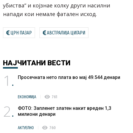
убиства“ и којзнае колку други насилни
напади кои немале фатален исход.
ЦРН ПАЗАР
АВСТРАЛИЈА ЦИГАРИ
НАЈЧИТАНИ
ВЕСТИ
1
Просечната нето плата во мај 49.544 денари
visibility
ЕКОНОМИЈА
761
2
ФОТО: Запленет златен накит вреден 1,3
милиони денари
visibility
АКТУЕЛНО
760