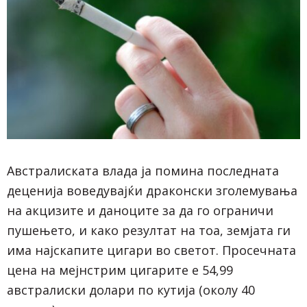
Австралиската влада ја помина последната
деценија воведувајќи драконски зголемувања
на акцизите и даноците за да го ограничи
пушењето, и како резултат на тоа, земјата ги
има најскапите цигари во светот. Просечната
цена на мејнстрим цигарите е 54,99
австралиски долари по кутија (околу 40