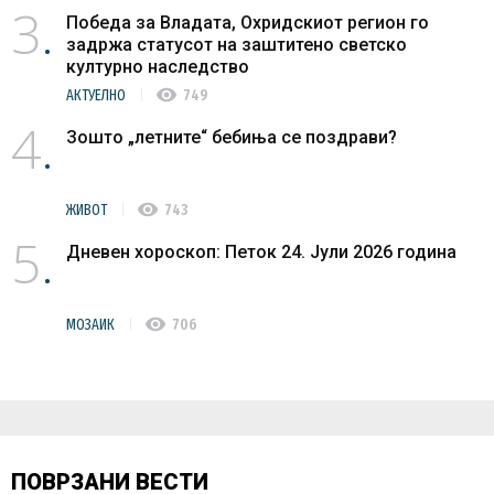
3
Победа за Владата, Охридскиот регион го
задржа статусот на заштитено светско
културно наследство
visibility
АКТУЕЛНО
749
4
Зошто „летните“ бебиња се поздрави?
visibility
ЖИВОТ
743
5
Дневен хороскоп: Петок 24. Јули 2026 година
visibility
МОЗАИК
706
ПОВРЗАНИ ВЕСТИ