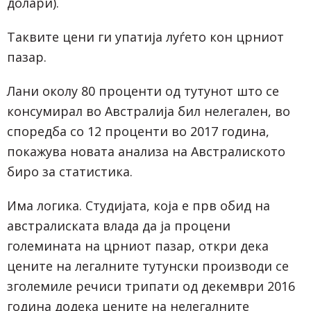
долари).
Таквите цени ги упатија луѓето кон црниот
пазар.
Лани околу 80 проценти од тутунот што се
консумирал во Австралија бил нелегален, во
споредба со 12 проценти во 2017 година,
покажува новата анализа на Австралиското
биро за статистика.
Има логика. Студијата, која е прв обид на
австралиската влада да ја процени
големината на црниот пазар, откри дека
цените на легалните тутунски производи се
зголемиле речиси трипати од декември 2016
година додека цените на нелегалните