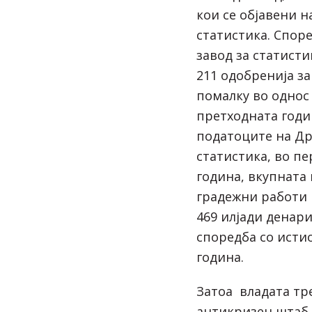
кои се објавени 
статистика. Спор
завод за статисти
211 одобренија за
помалку во однос
претходната годи
податоците на Др
статистика, во пе
година, вкупната
градежни работи 
469 илјади денари
споредба со исти
година.
Затоа владата тр
антикризен штаб 