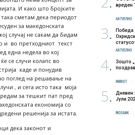
2
вреден 
ијата. И како што бројките
 така сметам дека периодот
АКТУЕЛНО
есуден за македонската
3
Победа 
ој случај не сакам да бидам
Охридск
статусо
о и во претходниот текст
културн
АКТУЕЛНО
ед една недела во кој
4
ќе се случи колапс во
Зошто „
поздра
стрија каде и понудив
о поглед на решавање на
ЖИВОТ
случи , и сега исто така моја
5
Дневен 
предам за тешкит пат пред
Јули 20
македонската економија со
дредени решенија за истата.
МОЗАИК
оци дека законот и