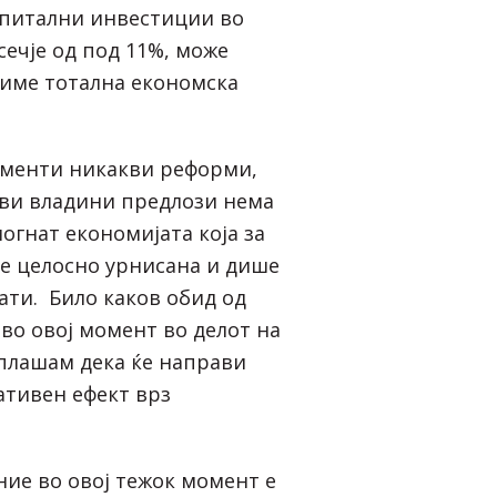
апитални инвестиции во
ечје од под 11%, може
виме тотална економска
оменти никакви реформи,
ви владини предлози нема
огнат економијата која за
 е целосно урнисана и дише
ти. Било каков обид од
во овој момент во делот на
 плашам дека ќе направи
ативен ефект врз
ие во овој тежок момент е