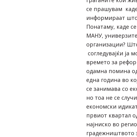
се прашувам каде
информираат што 
Понатаму, каде с
МАНУ, универзите
организации? Што
согледувајќи ја м
времето за рефор
одамна помина од
една година во к
се занимава со е
но тоа не се случ
економски идикат
првиот квартал о
најниско во регио
градежништвото з