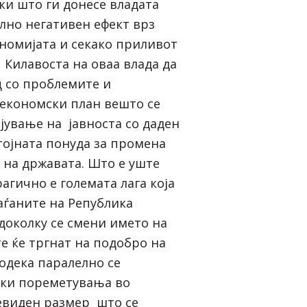
и што ги донесе владата
лно негативен ефект врз
ономијата и секако приливот
 Килавоста на оваа влада да
ц со проблемите и
економски план вешто се
јување на јавноста со даден
тојната понуда за промена
 на државата. Што е уште
агично е големата лага која
аѓаните на Република
доколку се смени името на
е ќе тргнат на подобро на
одека паралелно се
ски пореметувања во
евиден размер што се