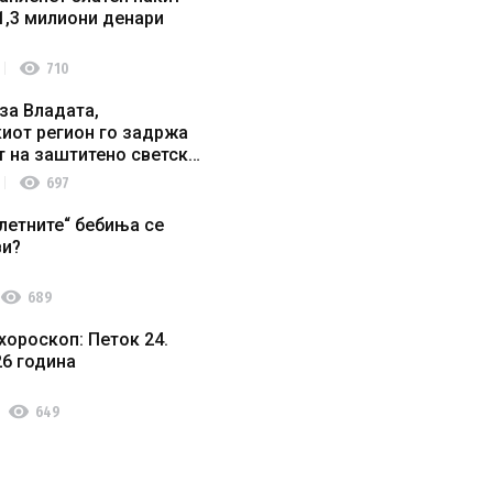
1,3 милиони денари
visibility
710
за Владата,
иот регион го задржа
т на заштитено светско
о наследство
visibility
697
летните“ бебиња се
ви?
visibility
689
хороскоп: Петок 24.
26 година
visibility
649