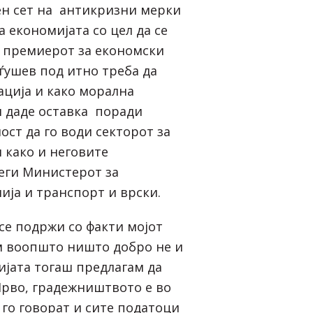
н сет на антикризни мерки
а економијата со цел да се
 премиерот за економски
ушев под итно треба да
ација и како морална
и даде оставка поради
ост да го води секторот за
 како и неговите
еги Министерот за
ија и транспорт и врски.
се подржи со факти мојот
им воопшто ништо добро не и
ијата тогаш предлагам да
Прво, градежништвото е во
 го говорат и сите податоци