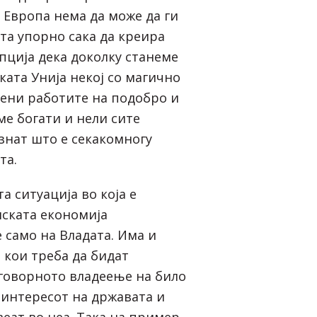
 Европа нема да може да ги
та упорно сака да креира
пција дека доколку станеме
ката Унија некој со магично
мени работите на подобро и
ме богати и нели сите
знат што е секакомногу
та.
а ситуација во која е
ската економија
 само на Владата. Има и
 кои треба да бидат
говорното владеење на било
 интересот на државата и
веат во неа. Така на пример