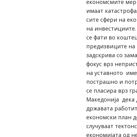
економсмите мерк
имаат катастрофа
сите сфери на ек
на инвестициите.
се фати во коште
предизвиците на 
задскрива со зама
фокус врз неприс
на уставното име
пострашно и потр
се пласира врз гр
Македонија дека 
државата работит
економски план д
случуваат тектон
економијата од н