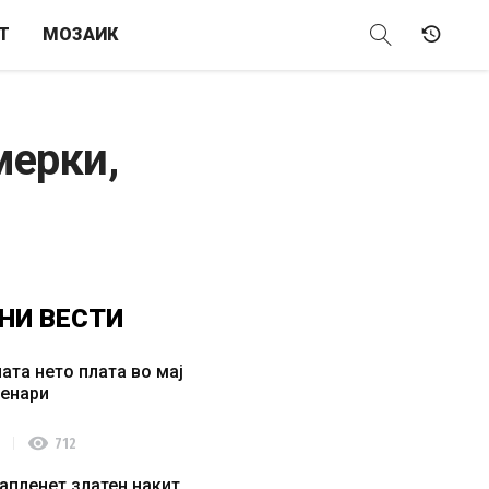
Т
МОЗАИК
мерки,
НИ
ВЕСТИ
ата нето плата во мај
денари
visibility
712
апленет златен накит