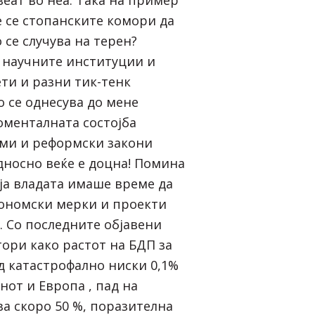
 се стопанските комори да
се случува на терен?
е научните институции и
ти и разни тик-тенк
 се однесува до мене
оменталната состојба
ми и реформски закони
носно веќе е доцна! Помина
оја владата имаше време да
кономски мерки и проекти
и. Со последните објавени
ори како растот на БДП за
д катастрофално ниски 0,1%
нот и Европа , пад на
а скоро 50 %, поразителна