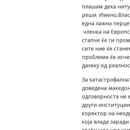
плашам дека ниту
реши. Имено,Влас
една лажна перце
членка на Европс
стапче ќе ги про
сите ние ќе стане
проблеми ќе исче
далеку од реалнос
За катастрофалнат
доведена македон
одговорноста не е
други институции
коректор на неод
која влада заради
граѓаните кои жи