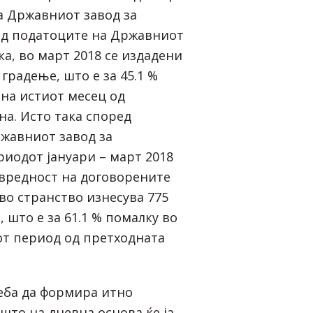
на Државниот завод за
ед податоците на Државниот
ка, во март 2018 се издадени
 градење, што е за 45.1 %
 на истиот месец од
на. Исто така според
жавниот завод за
риодот јануари – март 2018
 вредност на договорените
во странство изнесува 775
, што е за 61.1 % помалку во
от период од претходната
еба да формира итно
што на дневна основа ќе ја