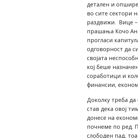
детален и опшире
во сите сектори н
раздвижи. Вице –
прашања Кочо Анѓ
прогласи капитул
одговорност да с
својата неспособн
кој беше назначен
соработици и кол
финансии, економ
Доколку треба да 
став дека овој т
донесе на економ
почнеме по ред. 
слободен пад, тоа