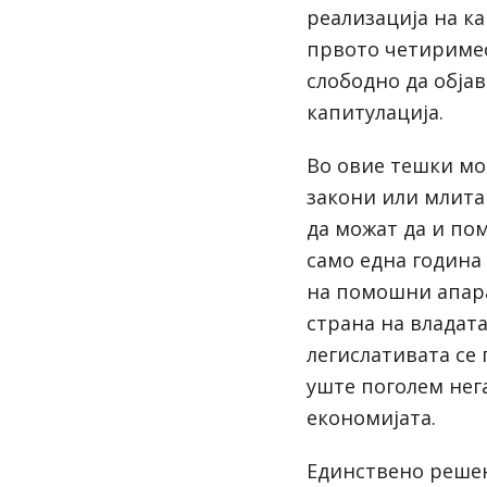
реализација на к
првото четиримес
слободно да обја
капитулација.
Во овие тешки м
закони или млита
да можат да и пом
само една година
на помошни апара
страна на владата
легислативата се
уште поголем нег
економијата.
Единствено решен