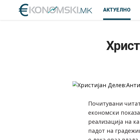
АКТУЕЛНО
Христ
Почитувани читат
економски показа
реализација на к
падот на градежи
е дека оваа влад