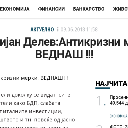
ЕКОНОМИЈА
ФИНАНСИИ
БАНКАРСТВО
ЖИВО
АКТУЕЛНО
09.06.2018
11:58
ијан Делев:Антикризни 
ВЕДНАШ !!!
НАЈЧИТА
1
ели доколку се видат сите
Просечн
тели како БДП, слабата
49.544 
апиталните инвестиции,
ЕКОНОМИЈА
штвото и тн повеќе од јасно
а воопшто нема концепт за
ФОТО: З