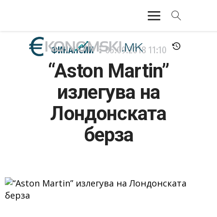
АКТУЕЛНО
ФИНАНСИИ
05.09.2018
11:10
“Aston Martin”
ЕКОНОМИЈА
излегува на
ФИНАНСИИ
Лондонската
БАНКАРСТВО
берза
ЖИВОТ
МОЗАИК