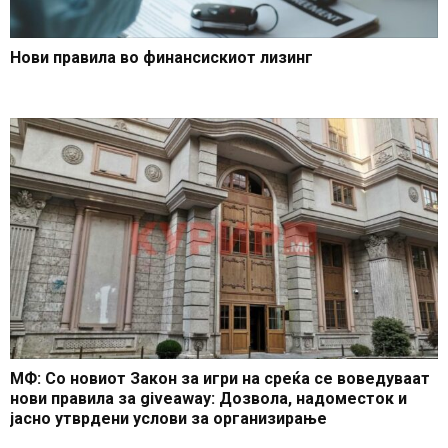
Нови правила во финансискиот лизинг
МФ: Со новиот Закон за игри на среќа се воведуваат
нови правила за giveaway: Дозвола, надоместок и
јасно утврдени услови за организирање