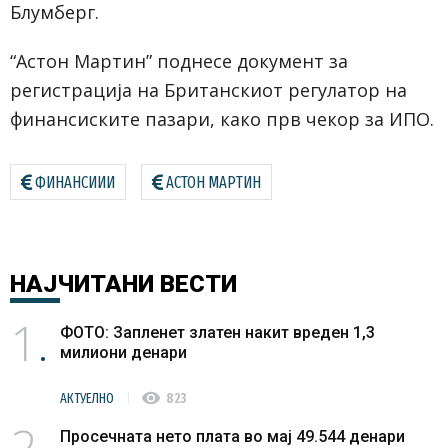
Блумберг.
“Астон Мартин” поднесе документ за
регистрација на Британскиот регулатор на
финансиските пазари, како прв чекор за ИПО.
ФИНАНСИИИ
АСТОН МАРТИН
НАЈЧИТАНИ
ВЕСТИ
1
ФОТО: Запленет златен накит вреден 1,3
милиони денари
visibility
АКТУЕЛНО
823
2
Просечната нето плата во мај 49.544 денари