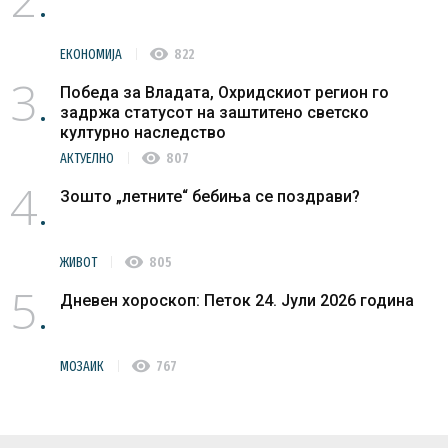
visibility
ЕКОНОМИЈА
822
3
Победа за Владата, Охридскиот регион го
задржа статусот на заштитено светско
културно наследство
visibility
АКТУЕЛНО
807
4
Зошто „летните“ бебиња се поздрави?
visibility
ЖИВОТ
805
5
Дневен хороскоп: Петок 24. Јули 2026 година
visibility
МОЗАИК
767