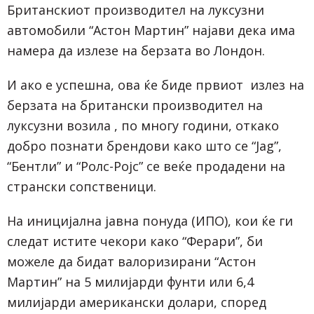
Британскиот производител на луксузни
автомобили “Астон Мартин” најави дека има
намера да излезе на берзата во Лондон.
И ако е успешна, ова ќе биде првиот излез на
берзата на британски производител на
луксузни возила , по многу години, откако
добро познати брендови како што се “Jag”,
“Бентли” и “Ролс-Ројс” се веќе продадени на
странски сопственици.
На иницијална јавна понуда (ИПО), кои ќе ги
следат истите чекори како “Ферари”, би
можеле да бидат валоризирани “Астон
Мартин” на 5 милијарди фунти или 6,4
милијарди американски долари, според