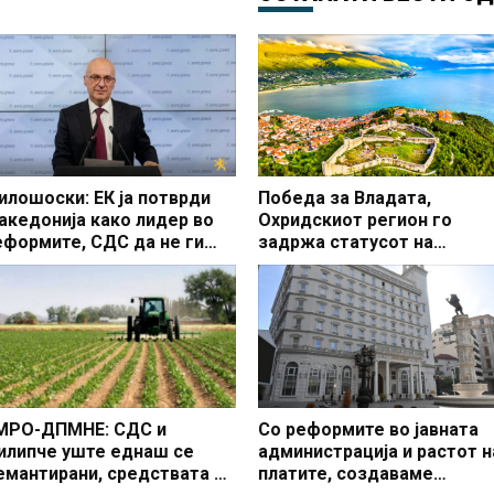
илошоски: ЕК ја потврди
Победа за Владата,
акедонија како лидер во
Охридскиот регион го
еформите, СДС да не ги
задржа статусот на
локира законите од
заштитено светско култур
еформската агенда
наследство
МРО-ДПМНЕ: СДС и
Со реформите во јавната
илипче уште еднаш се
администрација и растот н
емантирани, средствата од
платите, создаваме