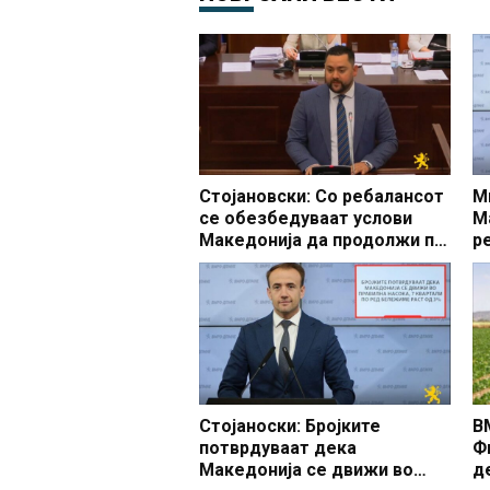
Стојановски: Со ребалансот
М
се обезбедуваат услови
М
Македонија да продолжи по
р
патот на економскиот раст,
б
стабилни финансии и
Р
подобар животен стандард
на сите граѓани
Стојаноски: Бројките
В
потврдуваат дека
Ф
Македонија се движи во
д