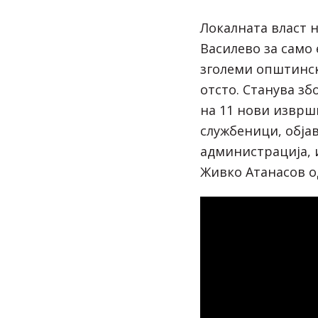
Локалната власт 
Василево за само 
зголеми општинск
отсто. Станува зб
на 11 нови изврш
службеници, објав
администрација, 
Живко Атанасов 