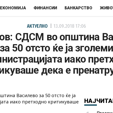
ЕКОНОМИЈА
ФИНАНСИИ
БАНКАРСТВО
ЖИВО
АКТУЕЛНО
13.09.2018
17:06
ов: СДСМ во општина В
за 50 отсто ќе ја зголем
нистрацијата иако прет
икуваше дека е пренатр
НАЈЧИТА