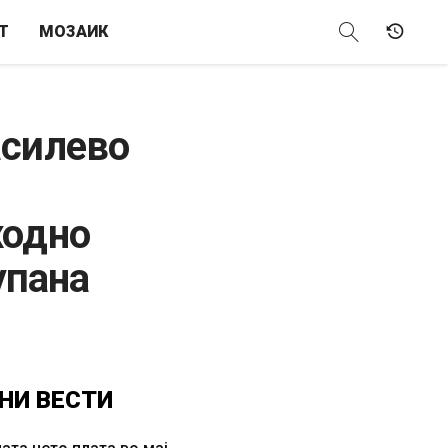
Т
МОЗАИК
асилево
и
ходно
упана
НИ
ВЕСТИ