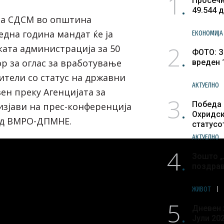
1
Просечн
49.544 
на СДСМ во општина
една година мандат ќе ја
ЕКОНОМИЈА
2
ата администрација за 50
ФОТО: З
ор за оглас за вработување
вреден 
ители со статус на државни
АКТУЕЛНО
ен преку Агенцијата за
3
Победа 
изјави на прес-конференција
Охридск
од ВМРО-ДПМНЕ.
статусо
културн
АКТУЕЛНО
4
Зошто „
поздра
ЖИВОТ
5
Дневен 
Јули 20