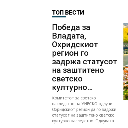
правилна насока, 7 квартали
И
по ред бележиме раст од
п
3%
ТОП ВЕСТИ
р
з
Победа за
Владата,
Охридскиот
регион го
задржа статусот
на заштитено
светско
културно
наследство
Комитетот за светско
наследство на УНЕСКО одлучи
Охридскиот регион да го задржи
статусот на заштитено светско
културно наследство. Одлуката...