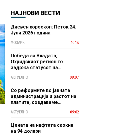
 и
октомври
НАЈНОВИ ВЕСТИ
Дневен хороскоп: Петок 24.
Јули 2026 година
МОЗАИК
10:18
Победа за Владата,
Охридскиот регион го
задржа статусот на
заштитено светско културно
АКТУЕЛНО
09:07
наследство
Со реформите во јавната
администрација и растот на
платите, создаваме
професионален, ефикасен и
АКТУЕЛНО
09:02
модерен јавен сектор
Цената на нафтата скокна
на 94 долари