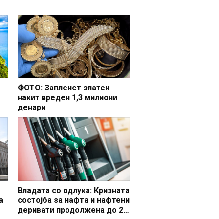
ФОТО: Запленет златен
накит вреден 1,3 милиони
денари
но
Владата со одлука: Кризната
а
состојба за нафта и нафтени
деривати продолжена до 20