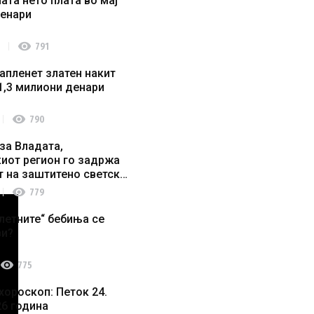
ата нето плата во мај
денари
visibility
791
апленет златен накит
1,3 милиони денари
visibility
790
за Владата,
иот регион го задржа
т на заштитено светско
о наследство
visibility
779
летните“ бебиња се
ви?
visibility
775
хороскоп: Петок 24.
26 година