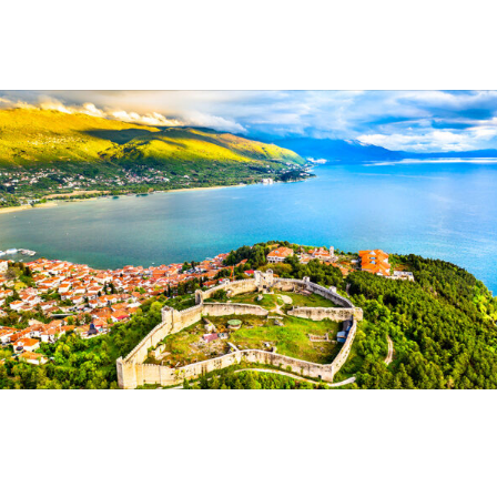
ПАРД програмата
професионален, ефикасен
овторно се ставени на
модерен јавен сектор
асполагање на
емјоделците