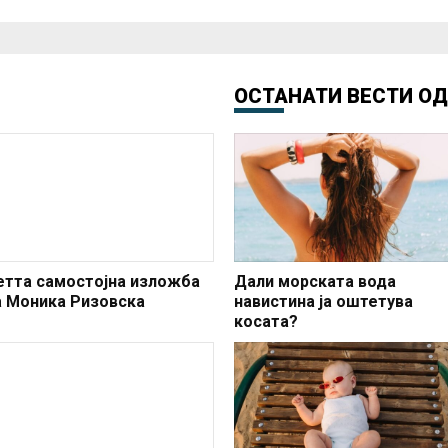
ОСТАНАТИ ВЕСТИ О
етта самостојна изложба
Дали морската вода
а Моника Ризовска
навистина ја оштетува
косата?