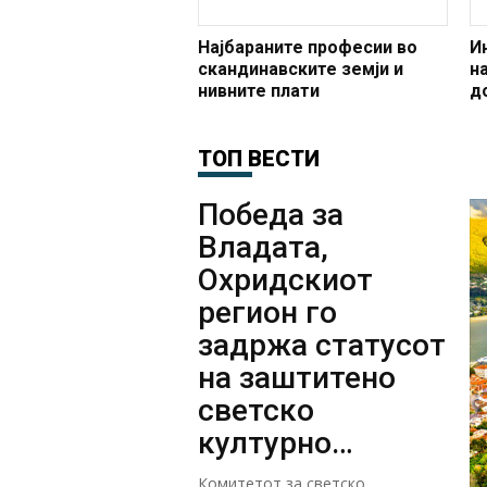
Најбараните професии во
И
скандинавските земји и
н
нивните плати
д
ТОП ВЕСТИ
Победа за
Владата,
Охридскиот
регион го
задржа статусот
на заштитено
светско
културно
наследство
Комитетот за светско