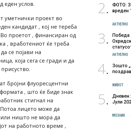
2
д еден услов.
ФОТО: З
вреден 
т уметнички проект во
АКТУЕЛНО
еден кандидат , кој не тереба
3
 Во проетот , финансиран од
Победа 
Охридск
ка , вработениот ќе треба
статусо
 да се појави на
културн
АКТУЕЛНО
ица, која сега се гради и да
4
Зошто „
 присуство.
поздра
аат бројни флуоресцентни
ЖИВОТ
формата , што ќе биде знак
5
Дневен 
работник стигнал на
Јули 20
 Потоа лицето може да
МОЗАИК
, или ништо не мора да
ајот на работното време ,