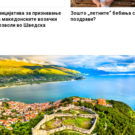
ницијатива за признавање
Зошто „летните“ бебиња 
а македонските возачки
поздрави?
озволи во Шведска