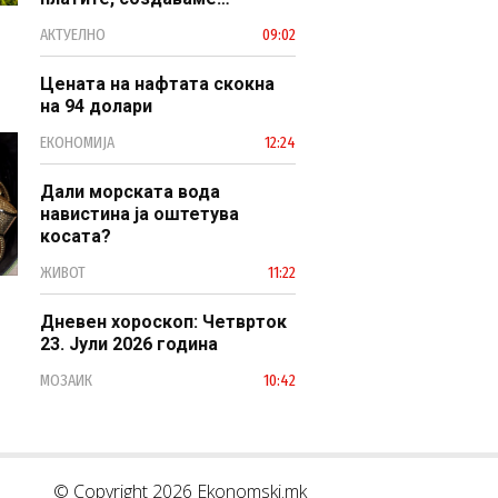
професионален, ефикасен и
АКТУЕЛНО
09:02
модерен јавен сектор
Цената на нафтата скокна
на 94 долари
ЕКОНОМИЈА
12:24
Дали морската вода
навистина ја оштетува
косата?
ЖИВОТ
11:22
Дневен хороскоп: Четврток
23. Јули 2026 година
МОЗАИК
10:42
© Copyright 2026 Ekonomski.mk