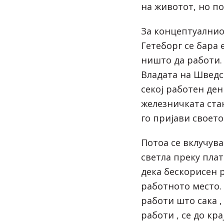
на животот, но по
За концептуалнио
Гетеборг се бара 
ништо да работи.
Владата на Шведс
секој работен ден
железничката стан
го пријави своето
Потоа се вклучув
светла преку плат
дека бескорисен 
работното место.
работи што сака 
работи , се до кр