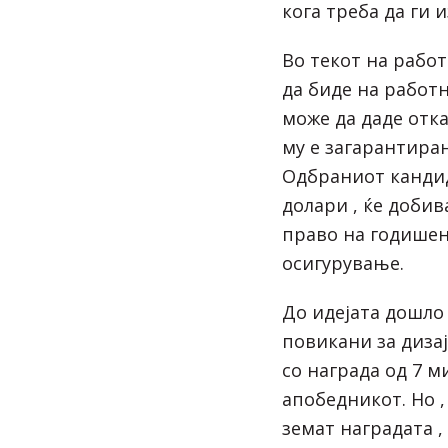
кога треба да ги и
Во текот на рабо
да биде на работн
може да даде отка
му е загарантиран
Одбраниот кандид
долари , ќе доби
право на годишен
осигурување.
До идејата дошло
повикани за дизај
со награда од 7 м
апобедникот. Но ,
земат наградата ,