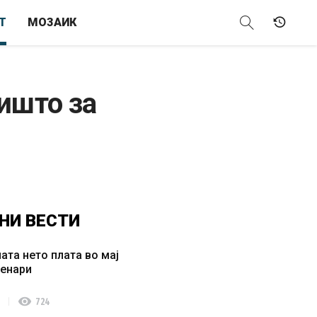
Т
МОЗАИК
ништо за
НИ
ВЕСТИ
ата нето плата во мај
денари
visibility
724