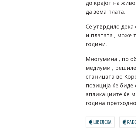
до крајот на живо
да зема плата.
Се утврдило дека
и платата , може 
години.
Многумина , по о
медиуми , решиле 
станицата во Корс
позиција ќе биде 
апликациите ќе м
година претходно
ШВЕДСКА
РАБ