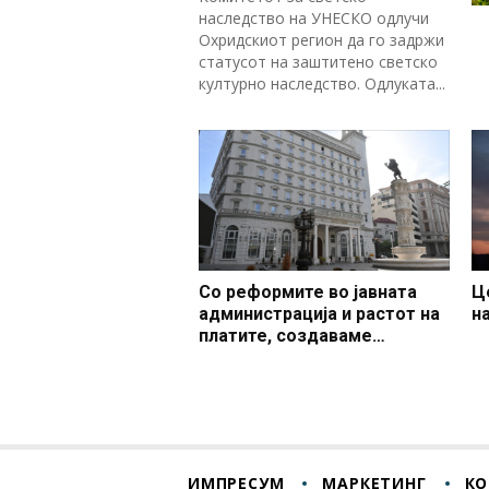
наследство на УНЕСКО одлучи
Охридскиот регион да го задржи
статусот на заштитено светско
културно наследство. Одлуката...
Со реформите во јавната
Ц
администрација и растот на
н
платите, создаваме
професионален, ефикасен и
модерен јавен сектор
ИМПРЕСУМ
МАРКЕТИНГ
КО