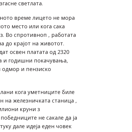
згасне светлата.
тното време лицето не мора
ото место или кога сака
з. Во спротивноп , работата
а до крајот на животот.
ат освен платата од 2320
ва и годишни покачувања,
 одмор и пензиско
 лани кога уметниците биле
н на железничката станица ,
илиони круни з
 победниците не сакале да ја
 туку дале идеја еден човек