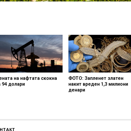
ената на нафтата скокна
ФОТО: Запленет златен
а 94 долари
накит вреден 1,3 милиони
денари
НТАКТ