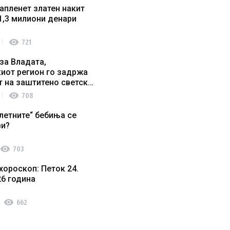
апленет златен накит
1,3 милиони денари
visibility
721
за Владата,
иот регион го задржа
т на заштитено светско
о наследство
visibility
708
летните“ бебиња се
ви?
visibility
703
хороскоп: Петок 24.
26 година
visibility
662