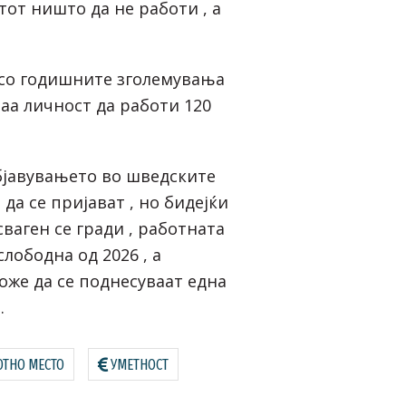
тот ништо да нe работи , а
 со годишните зголемувања
таа личност да работи 120
бјавувањето во шведските
да се пријават , но бидејќи
ваген се гради , работната
слободна од 2026 , а
оже да се поднесуваат една
.
ОТНО МЕСТО
УМЕТНОСТ