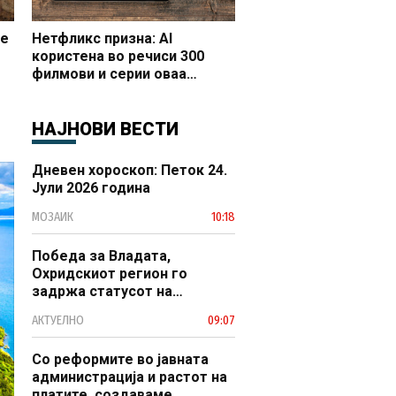
се
Нетфликс призна: AI
користена во речиси 300
филмови и серии оваа
година
НАЈНОВИ ВЕСТИ
Дневен хороскоп: Петок 24.
Јули 2026 година
МОЗАИК
10:18
Победа за Владата,
Охридскиот регион го
задржа статусот на
заштитено светско културно
АКТУЕЛНО
09:07
наследство
Со реформите во јавната
администрација и растот на
платите, создаваме