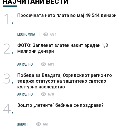
НАЈЧИТАНИ
ВЕСТИ
1
Просечната нето плата во мај 49.544 денари
visibility
ЕКОНОМИЈА
684
2
ФОТО: Запленет златен накит вреден 1,3
милиони денари
visibility
АКТУЕЛНО
681
3
Победа за Владата, Охридскиот регион го
задржа статусот на заштитено светско
културно наследство
visibility
АКТУЕЛНО
670
4
Зошто „летните“ бебиња се поздрави?
visibility
ЖИВОТ
661