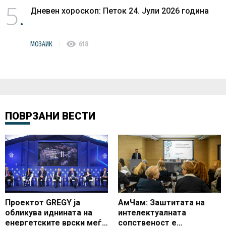
5
Дневен хороскоп: Петок 24. Јули 2026 година
visibility
МОЗАИК
618
ПОВРЗАНИ ВЕСТИ
Проектот GREGY ја
АмЧам: Заштитата на
обликува иднината на
интелектуалната
енергетските врски меѓу
сопственост е