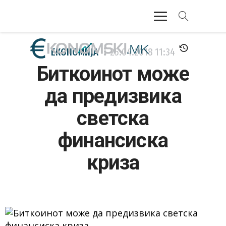
АКТУЕЛНО
ЕКОНОМИЈА
25.04.2018
11:34
Биткоинот може
ЕКОНОМИЈА
да предизвика
ФИНАНСИИ
светска
БАНКАРСТВО
финансиска
ЖИВОТ
криза
МОЗАИК