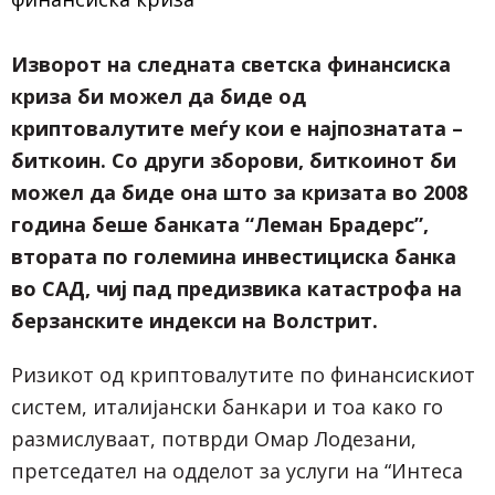
Изворот на следната светска финансиска
криза би можел да биде од
криптовалутите меѓу кои е најпознатата –
биткоин. Со други зборови, биткоинот би
можел да биде она што за кризата во 2008
година беше банката “Леман Брадерс”,
втората по големина инвестициска банка
во САД, чиј пад предизвика катастрофа на
берзанските индекси на Волстрит.
Ризикот од криптовалутите по финансискиот
систем, италијански банкари и тоа како го
размислуваат, потврди Омар Лодезани,
претседател на одделот за услуги на “Интеса