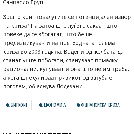
Санпаоло Груп”.
Зошто криптовалутите се потенцијален извор
на криза? Па затоа што луѓето сакаат што
повеќе да се збогатат, што беше
предизвикувач и на претходната голема
криза во 2008 година. Водени од желбата да
станат уште побогати, стануваат помалку
рационални, купуваат и она што не им треба,
а кога шпекулираат ризикот од загуба е
поголем, објаснува Лодезани.
БИТКОИН
ЕКОНОМИЈА
ФИНАНСИСКА КРИЗА