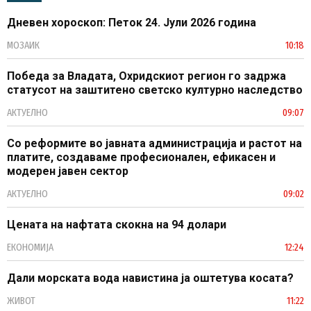
Дневен хороскоп: Петок 24. Јули 2026 година
МОЗАИК
10:18
Победа за Владата, Охридскиот регион го задржа
статусот на заштитено светско културно наследство
АКТУЕЛНО
09:07
Со реформите во јавната администрација и растот на
платите, создаваме професионален, ефикасен и
модерен јавен сектор
АКТУЕЛНО
09:02
Цената на нафтата скокна на 94 долари
ЕКОНОМИЈА
12:24
Дали морската вода навистина ја оштетува косата?
ЖИВОТ
11:22