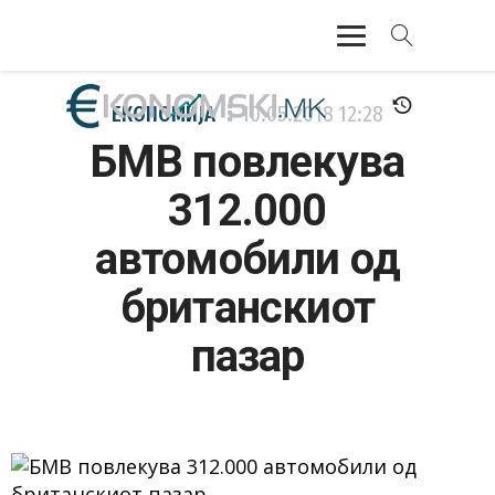
АКТУЕЛНО
ЕКОНОМИЈА
10.05.2018
12:28
БМВ повлекува
ЕКОНОМИЈА
312.000
ФИНАНСИИ
автомобили од
БАНКАРСТВО
британскиот
ЖИВОТ
пазар
МОЗАИК