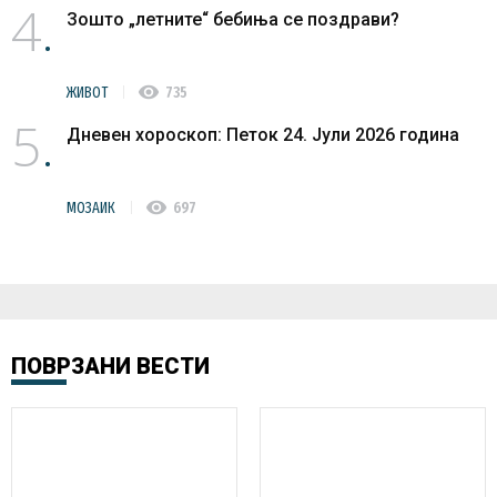
4
Зошто „летните“ бебиња се поздрави?
visibility
ЖИВОТ
735
5
Дневен хороскоп: Петок 24. Јули 2026 година
visibility
МОЗАИК
697
ПОВРЗАНИ ВЕСТИ