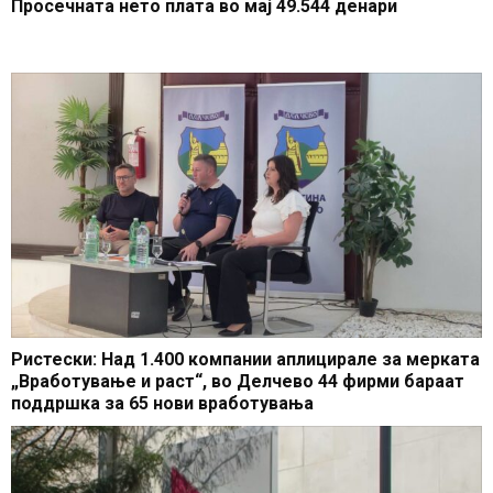
Просечната нето плата во мај 49.544 денари
Ристески: Над 1.400 компании аплицирале за мерката
„Вработување и раст“, во Делчево 44 фирми бараат
поддршка за 65 нови вработувања