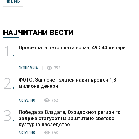
БМВ
НАЈЧИТАНИ
ВЕСТИ
1
Просечната нето плата во мај 49.544 денари
visibility
ЕКОНОМИЈА
753
2
ФОТО: Запленет златен накит вреден 1,3
милиони денари
visibility
АКТУЕЛНО
752
3
Победа за Владата, Охридскиот регион го
задржа статусот на заштитено светско
културно наследство
visibility
АКТУЕЛНО
740