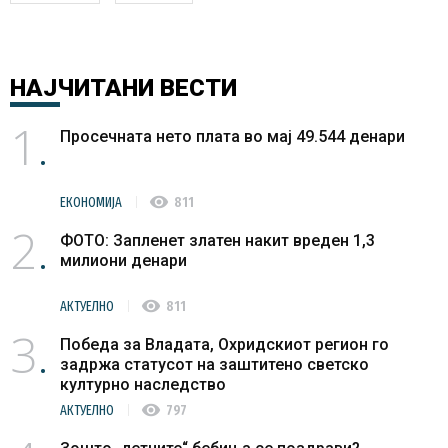
НАЈЧИТАНИ
ВЕСТИ
1
Просечната нето плата во мај 49.544 денари
visibility
ЕКОНОМИЈА
811
2
ФОТО: Запленет златен накит вреден 1,3
милиони денари
visibility
АКТУЕЛНО
811
3
Победа за Владата, Охридскиот регион го
задржа статусот на заштитено светско
културно наследство
visibility
АКТУЕЛНО
797