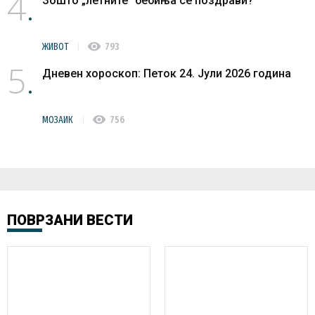
4
Зошто „летните“ бебиња се поздрави?
visibility
ЖИВОТ
793
5
Дневен хороскоп: Петок 24. Јули 2026 година
visibility
МОЗАИК
756
ПОВРЗАНИ ВЕСТИ