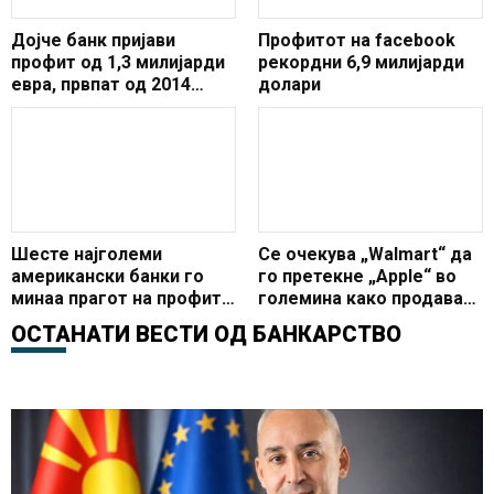
Дојче банк пријави
Профитот на facebook
профит од 1,3 милијарди
рекордни 6,9 милијарди
евра, првпат од 2014
долари
година
Шесте најголеми
Се очекува „Walmart“ да
американски банки го
го претекне „Apple“ во
минаа прагот на профит
големина како продавач
од 100 милијарди долари
на мало
ОСТАНАТИ ВЕСТИ ОД
БАНКАРСТВО