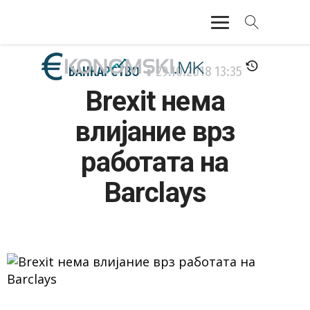
АКТУЕЛНО
БАНКАРСТВО
29.10.2018
13:35
Brexit нема
ЕКОНОМИЈА
влијание врз
ФИНАНСИИ
работата на
БАНКАРСТВО
Barclays
ЖИВОТ
МОЗАИК