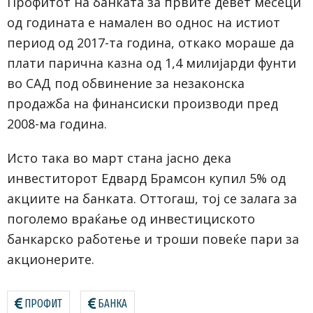
Профитот на банката за првите девет месеци
од годината е намален во однос на истиот
период од 2017-та година, откако мораше да
плати парична казна од 1,4 милијарди фунти
во САД под обвинение за незаконска
продажба на финансиски производи пред
2008-ма година.
Исто така во март стана јасно дека
инвеститорот Едвард Брамсон купил 5% од
акциите на банката. Оттогаш, тој се залага за
поголемо враќање од инвестициското
банкарско работење и троши повеќе пари за
акционерите.
ПРОФИТ
БАНКА