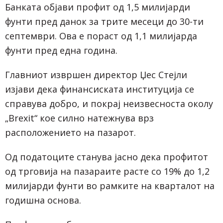
Банката објави профит од 1,5 милијарди
фунти пред данок за трите месеци до 30-ти
септември. Ова е пораст од 1,1 милијарда
фунти пред една година.
Главниот извршен директор Џес Стејли
изјави дека финансиската институција се
справува добро, и покрај неизвесноста околу
„Brexit“ кое силно натежнува врз
расположението на пазарот.
Од податоците станува јасно дека профитот
од трговија на пазараите расте со 19% до 1,2
милијарди фунти во рамките на кварталот на
годишна основа.