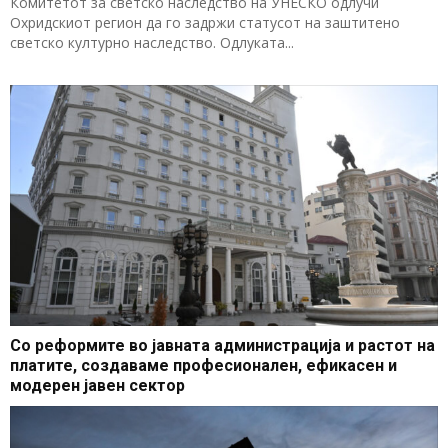
Комитетот за светско наследство на УНЕСКО одлучи
Охридскиот регион да го задржи статусот на заштитено
светско културно наследство. Одлуката...
Со реформите во јавната администрација и растот на
платите, создаваме професионален, ефикасен и
модерен јавен сектор