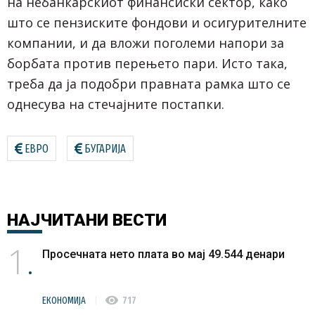
на небанкарскиот финансиски сектор, како
што се пензиските фондови и осигурителните
компании, и да вложи поголеми напори за
борбата против перењето пари. Исто така,
треба да ја подобри правната рамка што се
однесува на стечајните постапки.
ЕВРО
БУГАРИЈА
НАЈЧИТАНИ
ВЕСТИ
1
Просечната нето плата во мај 49.544 денари
visibility
ЕКОНОМИЈА
717