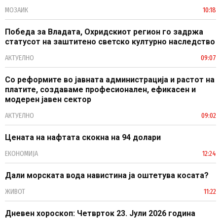
МОЗАИК
10:18
Победа за Владата, Охридскиот регион го задржа
статусот на заштитено светско културно наследство
АКТУЕЛНО
09:07
Со реформите во јавната администрација и растот на
платите, создаваме професионален, ефикасен и
модерен јавен сектор
АКТУЕЛНО
09:02
Цената на нафтата скокна на 94 долари
ЕКОНОМИЈА
12:24
Дали морската вода навистина ја оштетува косата?
ЖИВОТ
11:22
Дневен хороскоп: Четврток 23. Јули 2026 година