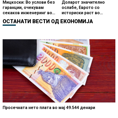
Мицкоски: Во услови без
Доларот значително
гаранции, очекувам
ослабе, Еврото со
секаков инженеринг во
историски раст во
ЕП
последниве 16 години
ОСТАНАТИ ВЕСТИ ОД
ЕКОНОМИЈА
Просечната нето плата во мај 49.544 денари