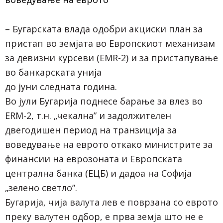
– Бугарската влада одобри акциски план за
пристап во земјата во Европскиот механизам
за девизни курсеви (EMR-2) и за пристапување
во банкарската унија
до јуни следната година.
Во јули Бугарија поднесе барање за влез во
ERM-2, т.н. „чекална” и задолжителен
двегодишен период на транзиција за
воведување на еврото откако министрите за
финансии на еврозоната и Европската
централна банка (ЕЦБ) и дадоа на Софија
„зелено светло”.
Бугарија, чија валута лев е поврзана со еврото
преку валутен одбор, е прва земја што не е