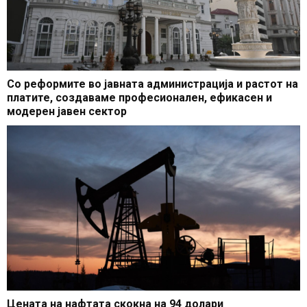
Со реформите во јавната администрација и растот на
платите, создаваме професионален, ефикасен и
модерен јавен сектор
Цената на нафтата скокна на 94 долари