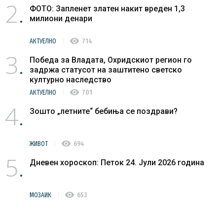
2
ФОТО: Запленет златен накит вреден 1,3
милиони денари
visibility
АКТУЕЛНО
714
3
Победа за Владата, Охридскиот регион го
задржа статусот на заштитено светско
културно наследство
visibility
АКТУЕЛНО
701
4
Зошто „летните“ бебиња се поздрави?
visibility
ЖИВОТ
694
5
Дневен хороскоп: Петок 24. Јули 2026 година
visibility
МОЗАИК
653