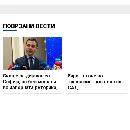
ПОВРЗАНИ ВЕСТИ
Скопје за дијалог со
Еврото тоне по
Софија, но без мешање
трговскиот договор со
во изборната реторика,
САД
истакна Муцунски