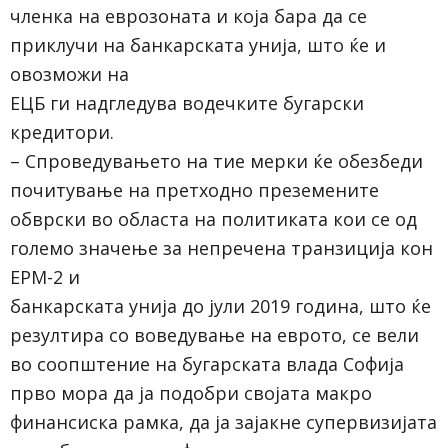
членка на еврозоната и која бара да се
приклучи на банкарската унија, што ќе и
овозможи на
ЕЦБ ги надгледува водечките бугарски
кредитори.
– Спроведувањето на тие мерки ќе обезбеди
почитување на претходно преземените
обврски во областа на политиката кои се од
големо значење за непречена транзиција кон
ЕРМ-2 и
банкарската унија до јули 2019 година, што ќе
резултира со воведување на еврото, се вели
во соопштение на бугарската влада Софија
прво мора да ја подобри својата макро
финансиска рамка, да ја зајакне супервизијата