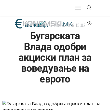
АКТУЕЛНО
ЕКОНОМИЈА
23.08.2018
15:02
Бугарската
ЕКОНОМИЈА
Влада одобри
ФИНАНСИИ
акциски план за
БАНКАРСТВО
воведување на
ЖИВОТ
еврото
МОЗАИК