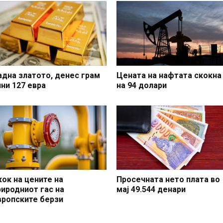
адна златото, денес грам
Цената на нафтата скокна
ини 127 евра
на 94 долари
кок на цените на
Просечната нето плата во
риродниот гас на
мај 49.544 денари
вропските берзи