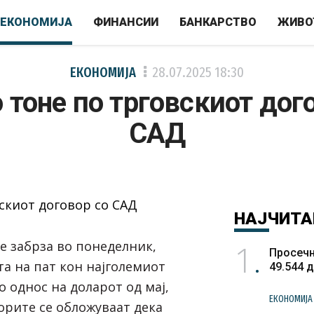
ЕКОНОМИЈА
ФИНАНСИИ
БАНКАРСТВО
ЖИВО
ЕКОНОМИЈА
28.07.2025
18:30
 тоне по трговскиот дог
САД
НАЈЧИТА
1
е забрза во понеделник,
Просечн
ата на пат кон најголемиот
49.544 
 однос на доларот од мај,
ЕКОНОМИЈА
орите се обложуваат дека