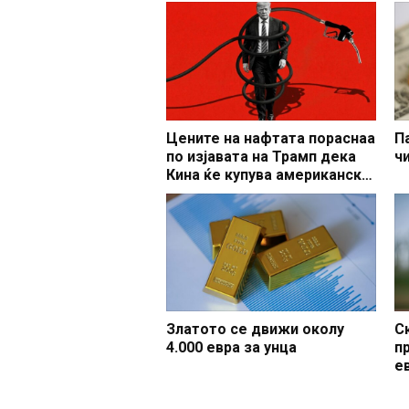
Цените на нафтата пораснаа
П
по изјавата на Трамп дека
ч
Кина ќе купува американска
нафта
Златото се движи околу
С
4.000 евра за унца
п
е