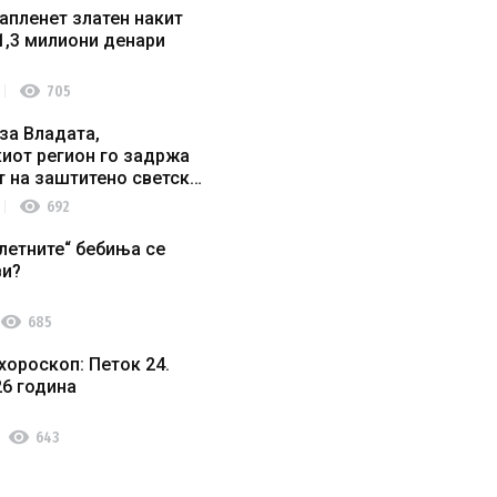
апленет златен накит
1,3 милиони денари
visibility
705
за Владата,
иот регион го задржа
т на заштитено светско
о наследство
visibility
692
летните“ бебиња се
ви?
visibility
685
хороскоп: Петок 24.
26 година
visibility
643