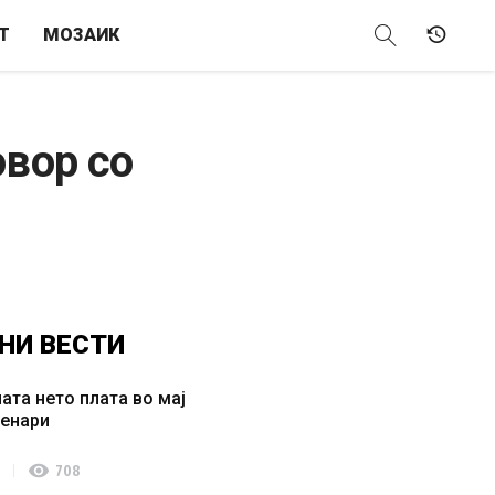
Т
МОЗАИК
овор со
НИ
ВЕСТИ
ата нето плата во мај
денари
visibility
708