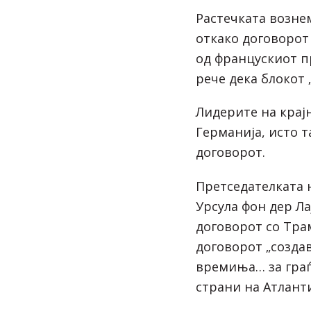
Растечката возне
откако договорот
од францускиот п
рече дека блокот 
Лидерите на крај
Германија, исто та
договорот.
Претседателката 
Урсула фон дер Ла
договорот со Трам
договорот „созда
времиња… за граѓ
страни на Атланти