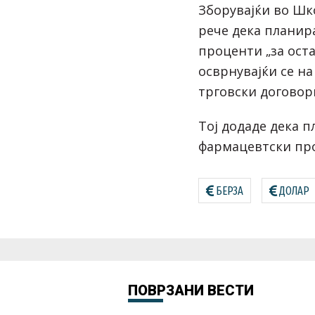
Зборувајќи во Шк
рече дека планир
проценти „за оста
осврнувајќи се на
трговски договор
Тој додаде дека п
фармацевтски про
БЕРЗА
ДОЛАР
ПОВРЗАНИ ВЕСТИ