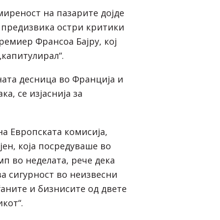
миреност на пазарите дојде
 предизвика остри критики
ремиер Франсоа Бајру, кој
„капитулирал“.
ната десница во Франција и
ка, се изјаснија за
на Европската комисија,
јен, која посредуваше во
п во неделата, рече дека
ва сигурност во неизвесни
аните и бизнисите од двете
кот“.