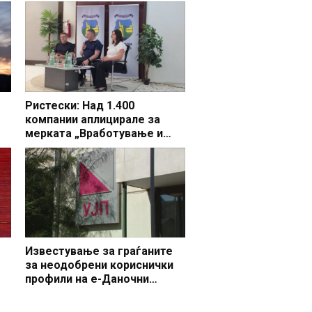
Ристески: Над 1.400
компании аплицирале за
мерката „Вработување и
раст“, во Делчево 44 фирми
бараат поддршка за 65 нови
вработувања
Известување за граѓаните
за неодобрени кориснички
профили на е-Даночни
услуги