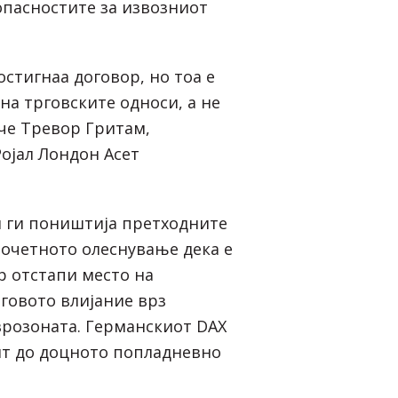
опасностите за извозниот
стигнаа договор, но тоа е
на трговските односи, а не
че Тревор Гритам,
Ројал Лондон Асет
 ги поништија претходните
почетното олеснување дека е
р отстапи место на
еговото влијание врз
врозоната. Германскиот DAX
нт до доцното попладневно