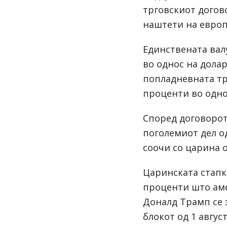
трговскиот догово
наштети на европ
Единствената вал
во однос на долар
попладневната трг
проценти во одно
Според договорот
поголемиот дел од
соочи со царина 
Царинската стапка
проценти што ам
Доналд Трамп се з
блокот од 1 авгус