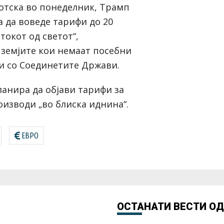
отска во понеделник, Трамп
а да воведе тарифи до 20
токот од светот“,
 земјите кои немаат посебни
и со Соединетите Држави.
ланира да објави тарифи за
изводи „во блиска иднина“.
ЕВРО
ОСТАНАТИ ВЕСТИ О