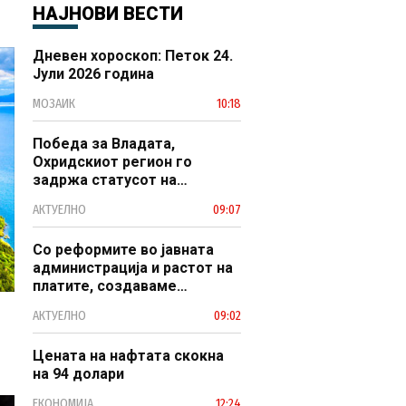
НАЈНОВИ ВЕСТИ
Дневен хороскоп: Петок 24.
Јули 2026 година
МОЗАИК
10:18
Победа за Владата,
Охридскиот регион го
задржа статусот на
заштитено светско културно
АКТУЕЛНО
09:07
наследство
Со реформите во јавната
администрација и растот на
платите, создаваме
професионален, ефикасен и
АКТУЕЛНО
09:02
модерен јавен сектор
Цената на нафтата скокна
на 94 долари
ЕКОНОМИЈА
12:24