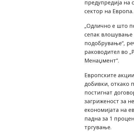
предупредија на 
сектор на Европа.
„Одлично е што по
сепак влошување 
подобрување“, ре
раководител во „
Менаџмент“.
Европските акции
добивки, откако 
постигнат догово
загриженост за н
економијата на е
падна за 1 проце
тргување.