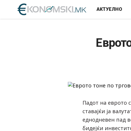
АКТУЕЛНО
Еврото
Падот на еврото с
ставајќи ја валут
еднодневен пад во
бидејќи инвестит