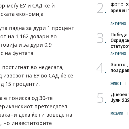
2
р меѓу ЕУ и САД ќе ѝ
ФОТО: З
вреден 
ската економија.
АКТУЕЛНО
ута падна за дури 1 процент
3
Победа 
от на 1,162 долари во
Охридск
овија и за дури 0,9
статусо
културн
с на фунтата.
АКТУЕЛНО
4
Зошто „
 постигнат во неделата,
поздра
 извозот на ЕУ во САД ќе се
од 15 проценти.
ЖИВОТ
5
Дневен 
 е пониска од 30-те
Јули 20
ериканскиот претседател
акани дека ќе ги воведе на
МОЗАИК
т, но инвеститорите