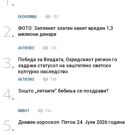
visibility
ЕКОНОМИЈА
781
2
ФОТО: Запленет златен накит вреден 1,3
милиони денари
visibility
АКТУЕЛНО
778
3
Победа за Владата, Охридскиот регион го
задржа статусот на заштитено светско
културно наследство
visibility
АКТУЕЛНО
768
4
Зошто „летните“ бебиња се поздрави?
visibility
ЖИВОТ
764
5
Дневен хороскоп: Петок 24. Јули 2026 година