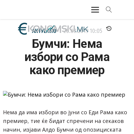
АКТУЕЛНО
АКТУЕЛНО
26.03.2019
10:05
Бумчи: Нема
ЕКОНОМИЈА
избори со Рама
ФИНАНСИИ
како премиер
БАНКАРСТВО
ЖИВОТ
МОЗАИК
Нема да има избори во јуни со Еди Рама како
премиер, тие ќе бидат спречени на секаков
начин, изјави Алдо Бумчи од опозициската