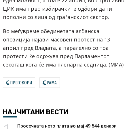
една можност, а тоа е 22 април, во спротивно
ЦИК има прво избирачките одбори да ги
пополни со лица од граѓанскиот сектор.
Во меѓувреме обединетата албанска
опозиција најави масовен протест на 13
април пред Владата, а паралелно со тоа
протести ќе одржува пред Парламентот
секогаш кога ќе има пленарна седница. (МИА)
ПРЕГОВОРИ
РАМА
НАЈЧИТАНИ
ВЕСТИ
1
Просечната нето плата во мај 49.544 денари