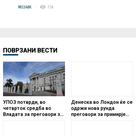
visibility
МОЗАИК
726
ПОВРЗАНИ ВЕСТИ
УПОЗ потврди, вo
Денеска во Лондон ќе се
четврток средба во
одржи нова рунда
Владата за преговори за
преговори за примирје
раст на платите
меѓу Русија и Украина