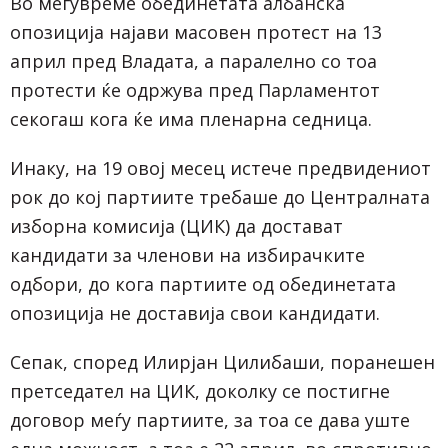
Во меѓувреме обединетата албанска
опозиција најави масовен протест на 13
април пред Владата, а паралелно со тоа
протести ќе одржува пред Парламентот
секогаш кога ќе има пленарна седница.
Инаку, на 19 овој месец истече предвидениот
рок до кој партиите требаше до Централната
изборна комисија (ЦИК) да достават
кандидати за членови на избирачките
одбори, до кога партиите од обединетата
опозиција не доставија свои кандидати.
Сепак, според Илирјан Цилибаши, поранешен
претседател на ЦИК, доколку се постигне
договор меѓу партиите, за тоа се дава уште