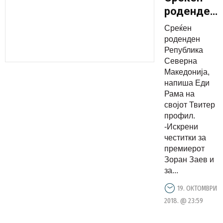
роденден
Република
Среќен
Северна
роденден
Македониј
Република
Северна
Македонија,
напиша Еди
Рама на
својот Твитер
профил.
-Искрени
честитки за
премиерот
Зоран Заев и
за...
19. ОКТОМВРИ
2018. @ 23:59