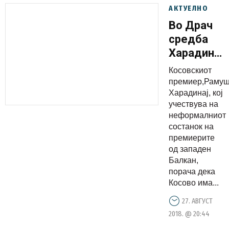
АКТУЕЛНО
Во Драч
средба
Харадинај,
Хан и
Косовскиот
Рама:
премиер,Раму
Косово
Харадинај, кој
учествува на
има
неформалниот
граници,
состанок на
нема
премиерите
потреба
од западен
Балкан,
од ново
порача дека
дизајнира
Косово има...
27. АВГУСТ
2018. @ 20:44