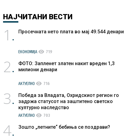
НАЈЧИТАНИ
ВЕСТИ
1
Просечната нето плата во мај 49.544 денари
visibility
ЕКОНОМИЈА
719
2
ФОТО: Запленет златен накит вреден 1,3
милиони денари
visibility
АКТУЕЛНО
716
3
Победа за Владата, Охридскиот регион го
задржа статусот на заштитено светско
културно наследство
visibility
АКТУЕЛНО
703
4
Зошто „летните“ бебиња се поздрави?