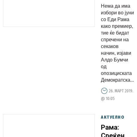
Рама како
Нема да има
премиер
избори во јуни
со Еди Рама
како премиер,
тие ќе бидат
спречени на
секаков
начин, изјави
Алдо Бумчи
од
опозициската
Демократска...
26. МАРТ 2019.
@ 10:05
АКТУЕЛНО
Рама:
Среќен