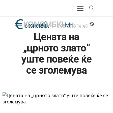
АКТУЕЛНО
ЕКОНОМИЈА
16.05.2018
14:48
Цената на
ЕКОНОМИЈА
„црното злато“
ФИНАНСИИ
уште повеќе ќе
БАНКАРСТВО
се зголемува
ЖИВОТ
МОЗАИК