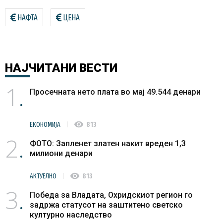
НАФТА
ЦЕНА
НАЈЧИТАНИ
ВЕСТИ
1
Просечната нето плата во мај 49.544 денари
visibility
ЕКОНОМИЈА
813
2
ФОТО: Запленет златен накит вреден 1,3
милиони денари
visibility
АКТУЕЛНО
813
3
Победа за Владата, Охридскиот регион го
задржа статусот на заштитено светско
културно наследство