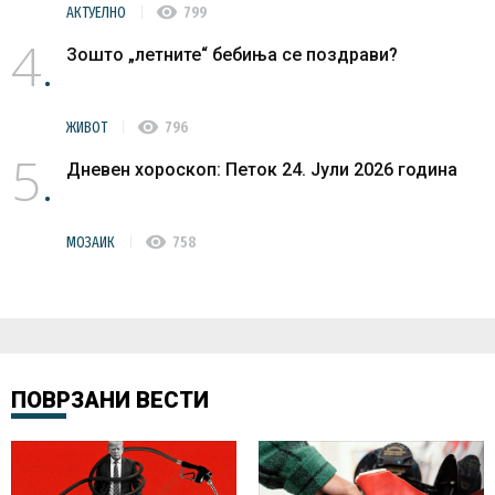
visibility
АКТУЕЛНО
799
4
Зошто „летните“ бебиња се поздрави?
visibility
ЖИВОТ
796
5
Дневен хороскоп: Петок 24. Јули 2026 година
visibility
МОЗАИК
758
ПОВРЗАНИ ВЕСТИ