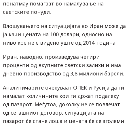
понатмау помагаат во намалување на
светските понуди.
Влошувањето на ситуацијата во Иран може да
ја качи цената на 100 долари, односно на
ниво кое не е видено уште од 2014. година.
Иран, наводно, произведува четири
проценти од вкупните светски залихи и има
дневно производство од 3,8 милиони барели.
Аналитичарите очекуваат ОПЕК и Русија да ги
намалат количините кои ги држат подалеку
од пазарот. Меѓутоа, доколку не се повлечат
од сегашниот договор, ситуацијата на
пазарот ќе стане лоша и цената ќе се зголеми