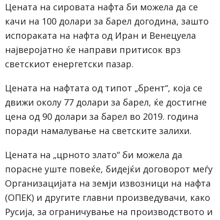
Цената на сировата нафта би можела да се
качи на 100 долари за барел догодина, зашто
испораката на нафта од Иран и Венецуела
најверојатно ќе направи притисок врз
светскиот енергетски пазар.
Цената на нафтата од типот „брент“, која се
движи околу 77 долари за барел, ќе достигне
цена од 90 долари за барел во 2019. година
поради намалување на светските залихи.
Цената на „црното злато“ би можела да
порасне уште повеќе, бидејќи договорот меѓу
Организацијата на земји извозници на нафта
(ОПЕК) и другите главни произведувачи, како
Русија, за ограничување на производството и