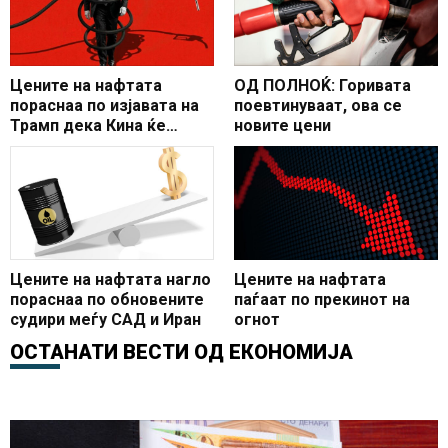
Цените на нафтата
ОД ПОЛНОЌ: Горивата
пораснаа по изјавата на
поевтинуваат, ова се
Трамп дека Кина ќе
новите цени
купува американска
нафта
Цените на нафтата нагло
Цените на нафтата
пораснаа по обновените
паѓаат по прекинот на
судири меѓу САД и Иран
огнот
ОСТАНАТИ ВЕСТИ ОД
ЕКОНОМИЈА