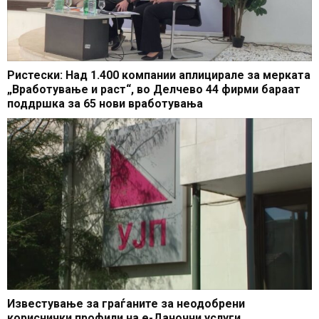
Ристески: Над 1.400 компании аплицирале за мерката
„Вработување и раст“, во Делчево 44 фирми бараат
поддршка за 65 нови вработувања
Известување за граѓаните за неодобрени
кориснички профили на е-Даночни услуги