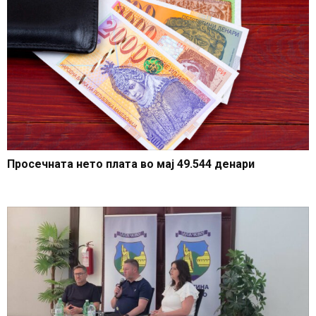
Просечната нето плата во мај 49.544 денари