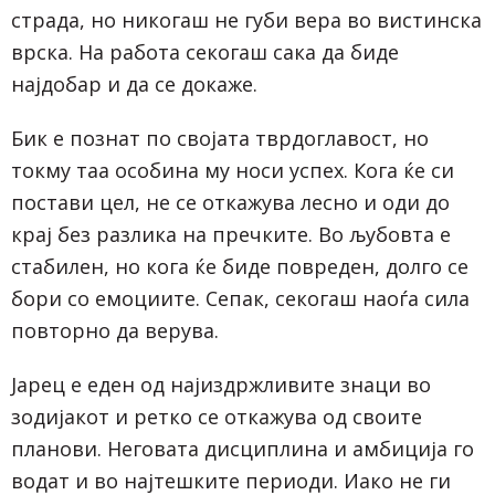
страда, но никогаш не губи вера во вистинска
врска. На работа секогаш сака да биде
најдобар и да се докаже.
Бик е познат по својата тврдоглавост, но
токму таа особина му носи успех. Кога ќе си
постави цел, не се откажува лесно и оди до
крај без разлика на пречките. Во љубовта е
стабилен, но кога ќе биде повреден, долго се
бори со емоциите. Сепак, секогаш наоѓа сила
повторно да верува.
Јарец е еден од најиздржливите знаци во
зодијакот и ретко се откажува од своите
планови. Неговата дисциплина и амбиција го
водат и во најтешките периоди. Иако не ги