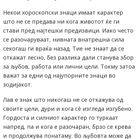
Некои хороскопски знаци имаат карактер
што не се предава ни кога животот ќе ги
стави пред најтешки предизвици. Иако често
се разочаруваат, нивната внатрешна сила
секогаш ги враќа назад. Тие не знаат да се
откажат лесно, без разлика дали станува збор
за љубов, работа или лични цели. Токму затоа
важат за едни од најупорните знаци во
зодијакот.
Лав е знак што никогаш не се откажува од
своите цели, дури и кога сè изгледа изгубено.
Гордоста и силниот карактер го туркаат
напред, па и кога е разочаран, брзо се крева
и продолжува понатаму. Во љубовта може да