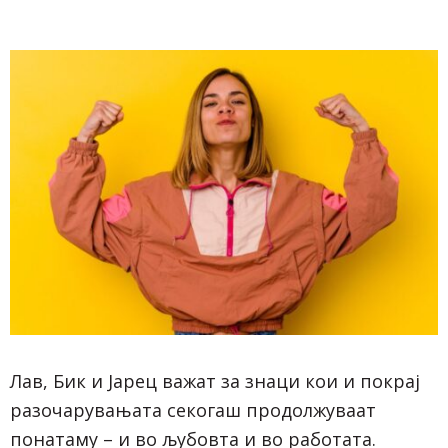
Лав, Бик и Јарец важат за знаци кои и покрај
разочарувањата секогаш продолжуваат
понатаму – и во љубовта и во работата.