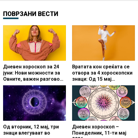
ПОВРЗАНИ ВЕСТИ
Дневен хороскоп за 24
Вратата кон среќата се
јуни: Нови можности за
отвора за 4 хороскопски
Овните, важен разговор
знаци: Од 15 мај
за Вагите
влегуваат во одличен
период на нови
можности и позитивни
промени
Од вторник, 12 мај, три
Дневен хороскоп –
знаци влегуваат во
Понеделник, 11-ти мај