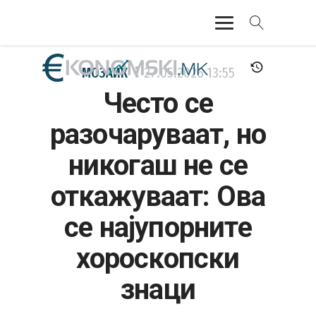
АКТУЕЛНО
МОЗАИК
27.05.2026
13:55
Често се
ЕКОНОМИЈА
разочаруваат, но
ФИНАНСИИ
никогаш не се
БАНКАРСТВО
откажуваат: Ова
ЖИВОТ
се најупорните
МОЗАИК
хороскопски
знаци