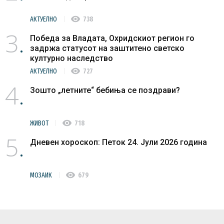
visibility
АКТУЕЛНО
738
3
Победа за Владата, Охридскиот регион го
задржа статусот на заштитено светско
културно наследство
visibility
АКТУЕЛНО
727
4
Зошто „летните“ бебиња се поздрави?
visibility
ЖИВОТ
718
5
Дневен хороскоп: Петок 24. Јули 2026 година
visibility
МОЗАИК
679