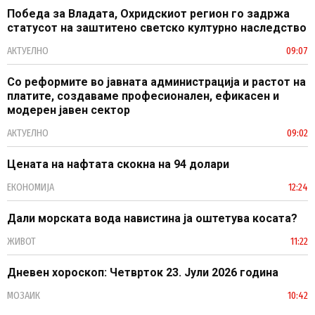
Победа за Владата, Охридскиот регион го задржа
статусот на заштитено светско културно наследство
АКТУЕЛНО
09:07
Со реформите во јавната администрација и растот на
платите, создаваме професионален, ефикасен и
модерен јавен сектор
АКТУЕЛНО
09:02
Цената на нафтата скокна на 94 долари
ЕКОНОМИЈА
12:24
Дали морската вода навистина ја оштетува косата?
ЖИВОТ
11:22
Дневен хороскоп: Четврток 23. Јули 2026 година
МОЗАИК
10:42