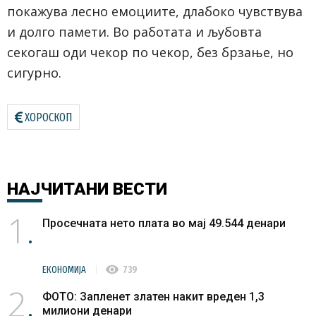
покажува лесно емоциите, длабоко чувствува
и долго памети. Во работата и љубовта
секогаш оди чекор по чекор, без брзање, но
сигурно.
ХОРОСКОП
НАЈЧИТАНИ
ВЕСТИ
1
Просечната нето плата во мај 49.544 денари
visibility
ЕКОНОМИЈА
739
2
ФОТО: Запленет златен накит вреден 1,3
милиони денари