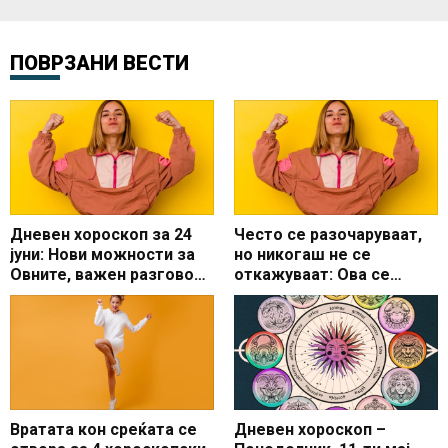
ПОВРЗАНИ ВЕСТИ
Дневен хороскоп за 24
Често се разочаруваат,
јуни: Нови можности за
но никогаш не се
Овните, важен разговор
откажуваат: Ова се
за Вагите
најупорните хороскопски
знаци
Вратата кон среќата се
Дневен хороскоп –