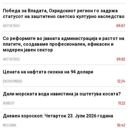
Победа за Владата, Охридскиот регион го задржа
статусот на заштитено светско културно наследство
АКТУЕЛНО
09:07
Со реформите во јавната администрација и растот на
платите, создаваме професионален, ефикасен и
модерен јавен сектор
АКТУЕЛНО
09:02
Цената на нафтата скокна на 94 долари
ЕКОНОМИЈА
12:24
Дали морската вода навистина ја оштетува косата?
ЖИВОТ
11:22
Дневен хороскоп: Четврток 23. Јули 2026 година
МОЗАИК
10:42