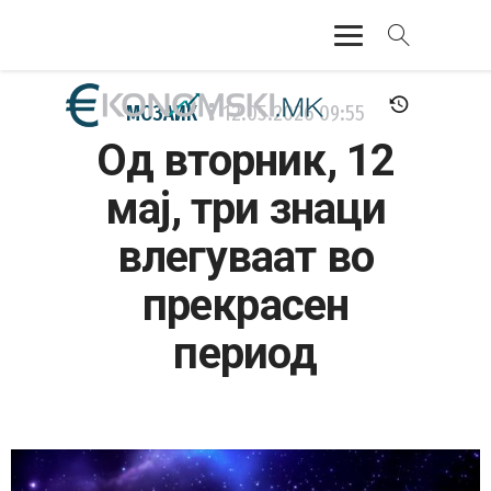
АКТУЕЛНО
МОЗАИК
12.05.2026
09:55
Од вторник, 12
ЕКОНОМИЈА
мај, три знаци
ФИНАНСИИ
влегуваат во
БАНКАРСТВО
прекрасен
ЖИВОТ
период
МОЗАИК