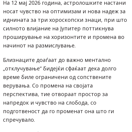
На 12 мај 2026 година, астролошките настани
носат чувство на оптимизам и нова надеж за
иднината за три хороскопски знаци, при што
силното влијание на Јупитер поттикнува
проширување на хоризонтите и промена во
начинот на размислување.
Близнаците доаѓаат до важно ментално
„отклучување“ бидејќи сфаќаат дека долго
време биле ограничени од сопствените
верувања. Со промена на својата
перспектива, тие отвораат простор за
напредок и чувство на слобода, со
подготвеност да го променат она што ги
спречувало.