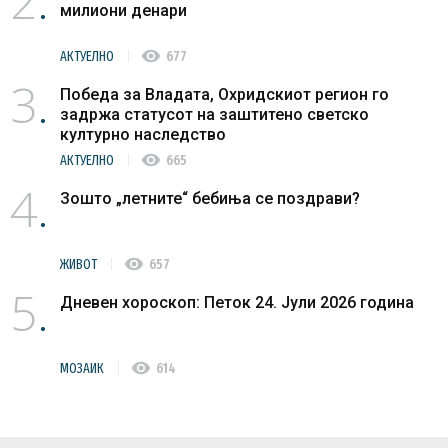
2
милиони денари
visibility
АКТУЕЛНО
677
3
Победа за Владата, Охридскиот регион го
задржа статусот на заштитено светско
културно наследство
visibility
АКТУЕЛНО
665
4
Зошто „летните“ бебиња се поздрави?
visibility
ЖИВОТ
657
5
Дневен хороскоп: Петок 24. Јули 2026 година
visibility
МОЗАИК
614