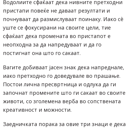
Водолиите сфаќаат дека нивните претходни
пристапи повеќе не даваат резултати и
почнуваат да размислуваат поинаку. Иако сè
уште се фокусирани на своите цели, тие
сфаќаат дека промената во пристапот е
неопходна за да напредуваат и да го
постигнат она што го сакаат.
Вагите добиваат јасен знак дека напреднале,
иако претходно го доведувале во прашање.
Постои лична пресвртница и одлука да ги
започнат промените што ги сакаат во своите
животи, со зголемена верба во сопствената
креативност и можности.
Заедничката порака за овие три знаци е дека