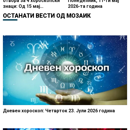
отвора за 4 хороскопски
Понеделник, 11-ти мај
знаци: Од 15 мај
2026-та година
влегуваат во одличен
ОСТАНАТИ ВЕСТИ ОД
МОЗАИК
период на нови
можности и позитивни
промени
Дневен хороскоп: Четврток 23. Јули 2026 година