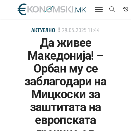
АКТУЕЛНО
АКТУЕЛНО
29.05.2025
11:44
Да живее
ЕКОНОМИЈА
Македонија! –
ФИНАНСИИ
Орбан му се
БАНКАРСТВО
заблагодари на
ЖИВОТ
Мицкоски за
МОЗАИК
заштитата на
европската