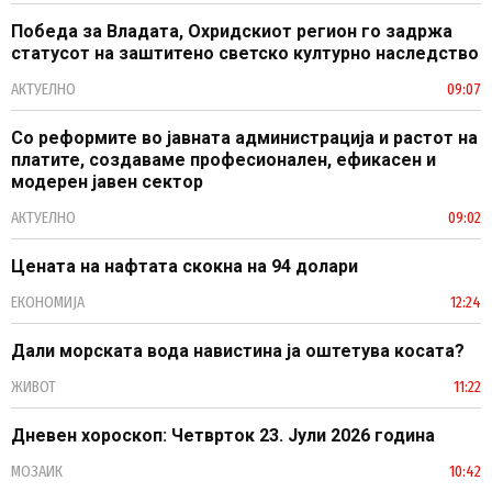
Победа за Владата, Охридскиот регион го задржа
статусот на заштитено светско културно наследство
АКТУЕЛНО
09:07
Со реформите во јавната администрација и растот на
платите, создаваме професионален, ефикасен и
модерен јавен сектор
АКТУЕЛНО
09:02
Цената на нафтата скокна на 94 долари
ЕКОНОМИЈА
12:24
Дали морската вода навистина ја оштетува косата?
ЖИВОТ
11:22
Дневен хороскоп: Четврток 23. Јули 2026 година
МОЗАИК
10:42