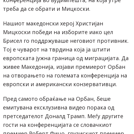
конференција во Будимпешта, на која утре
треба да се обрати и Мицкоски.
Нашиот македонски херој Христијан
Мицкоски победи на изборите иако цел
Брисел го поддржуваше неговиот противник.
Тој е чуварот на тврдина која ја штити
европската јужна граница од миграцијата. Да
живее Македонија, изјави премиерот Орбан
на отворањето на големата конференција на
европски и американски конзервативци.
Пред самото обраќање на Орбан, беше
емитувана ексклузивна видео порака од
претседателот Доналд Трамп. Меѓу другите
гости на конференцијата се словачкиот
премиер Роберт Фицо, грузискиот премиер