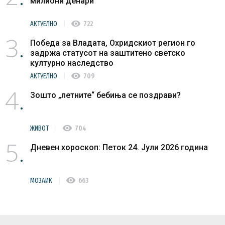
милиони денари
visibility
АКТУЕЛНО
722
3
Победа за Владата, Охридскиот регион го
задржа статусот на заштитено светско
културно наследство
visibility
АКТУЕЛНО
709
4
Зошто „летните“ бебиња се поздрави?
visibility
ЖИВОТ
704
5
Дневен хороскоп: Петок 24. Јули 2026 година
visibility
МОЗАИК
663