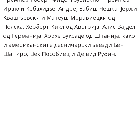
Иракли Кобахидѕе, Андреј Бабиш Чешка, Јержи
Квашњевски и Матеуш Моравиецки од
Полска, Херберт Кикл од Австрија, Алис Вајдел
од Германија, Хорхе Буксаде од Шпанија, како
и американските десничарски ѕвезди Бен
Шапиро, Џек Пособиец и Дејвид Рубин.