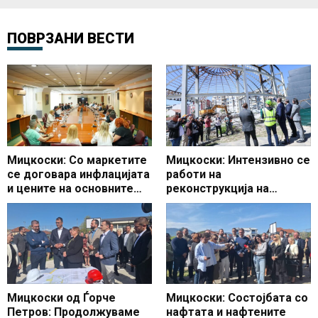
ПОВРЗАНИ ВЕСТИ
Мицкоски: Со маркетите
Мицкоски: Интензивно се
се договара инфлацијата
работи на
и цените на основните
реконструкција на
производи да останат
Универзалната сала,
под 3 проценти
очекувам да заврши во
предвидениот рок
Мицкоски од Ѓорче
Мицкоски: Состојбата со
Петров: Продолжуваме
нафтата и нафтените