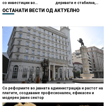
со инвестиции во
деривати е стабилна,
образованието, започна
Македонија со најевтини
ОСТАНАТИ ВЕСТИ ОД
АКТУЕЛНО
доградбата на
горива во регионот
училиштето ООУ Страшо
Пинџур
Со реформите во јавната администрација и растот на
платите, создаваме професионален, ефикасен и
модерен јавен сектор