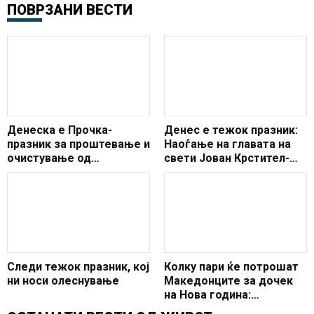
ПОВРЗАНИ ВЕСТИ
Денеска е Прочка-
Денес е тежок празник:
празник за проштевање и
Наоѓање на главата на
очистување од
свети Јован Крстител-
гревовите
избегнувајте ги овие
работи
Следи тежок празник, кој
Колку пари ќе потрошат
ни носи олеснување
Македонците за дочек
на Нова година:
Градовите од