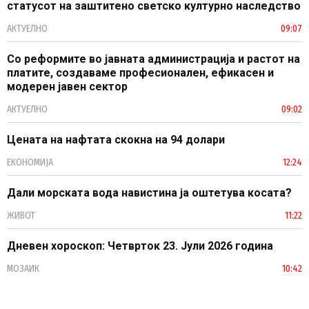
статусот на заштитено светско културно наследство
АКТУЕЛНО
09:07
Со реформите во јавната администрација и растот на
платите, создаваме професионален, ефикасен и
модерен јавен сектор
АКТУЕЛНО
09:02
Цената на нафтата скокна на 94 долари
ЕКОНОМИЈА
12:24
Дали морската вода навистина ја оштетува косата?
ЖИВОТ
11:22
Дневен хороскоп: Четврток 23. Јули 2026 година
МОЗАИК
10:42