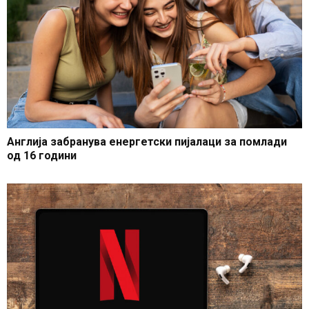
Англија забранува енергетски пијалаци за помлади
од 16 години