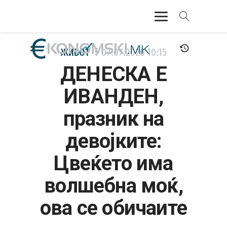
АКТУЕЛНО
ЖИВОТ
07.07.2026
10:15
ДЕНЕСКА Е
ЕКОНОМИЈА
ИВАНДЕН,
ФИНАНСИИ
празник на
БАНКАРСТВО
девојките:
ЖИВОТ
Цвеќето има
МОЗАИК
волшебна моќ,
ова се обичаите