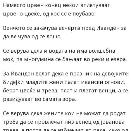
Наместо црвен конец некои вплетуваат
црвено цвеќе, од кое се е поубаво.
Венчето се закачува вечерта пред Иванден за
да ве чува од се лошо.
Се верува дела и водата на има волшебна
моќ, па многумина се бањаат во реки и езера.
За Иванден велат дека е празник на девојките
бидејќи младите жени палат ивански огнови,
берат цвеќе и трева, пеат и плетат венци, а се
разидуваат во самата зора.
Се верува дека жените кои не можат да родат
треба да се провлечат низ венец од јованова
трева, а потоа да се избањаат во река, како од