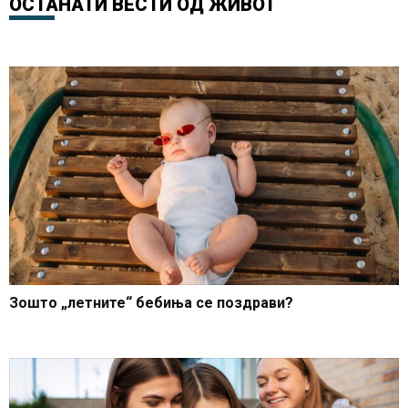
ОСТАНАТИ ВЕСТИ ОД
ЖИВОТ
соседството
најпривлечни
Зошто „летните“ бебиња се поздрави?