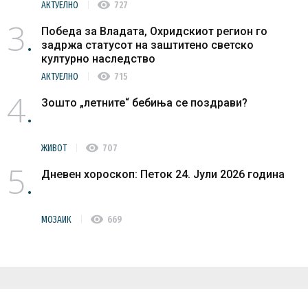
visibility
АКТУЕЛНО
727
3
Победа за Владата, Охридскиот регион го
задржа статусот на заштитено светско
културно наследство
visibility
АКТУЕЛНО
715
4
Зошто „летните“ бебиња се поздрави?
visibility
ЖИВОТ
707
5
Дневен хороскоп: Петок 24. Јули 2026 година
visibility
МОЗАИК
669