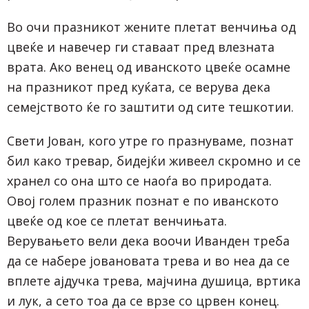
Во очи празникот жените плетат венчиња од
цвеќе и навечер ги ставаат пред влезната
врата. Ако венец од иванското цвеќе осамне
на празникот пред куќата, се верува дека
семејството ќе го заштити од сите тешкотии.
Свети Јован, кого утре го празнуваме, познат
бил како тревар, бидејќи живеел скромно и се
хранел со она што се наоѓа во природата.
Овој голем празник познат е по иванското
цвеќе од кое се плетат венчињата.
Верувањето вели дека воочи Иванден треба
да се набере јовановата трева и во неа да се
вплете ајдучка трева, мајчина душица, вртика
и лук, а сето тоа да се врзе со црвен конец.