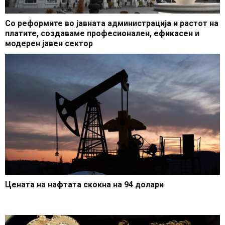
Со реформите во јавната администрација и растот на
платите, создаваме професионален, ефикасен и
модерен јавен сектор
Цената на нафтата скокна на 94 долари