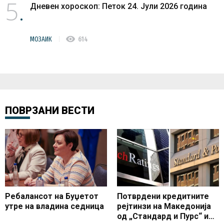
5
Дневен хороскоп: Петок 24. Јули 2026 година
visibility
МОЗАИК
614
ПОВРЗАНИ ВЕСТИ
Ребалансот на Буџетот
Потврдени кредитните
утре на владина седница
рејтинзи на Македонија
од „Стандард и Пурс“ и