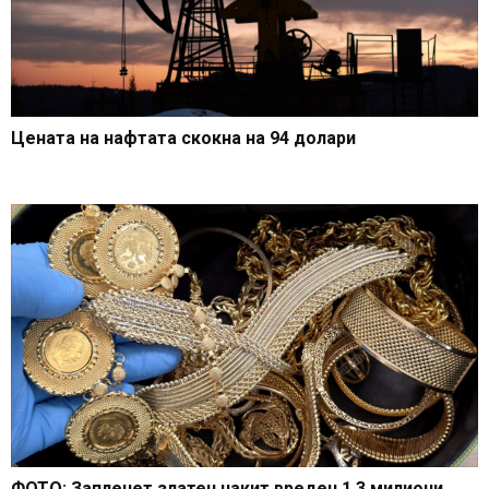
Цената на нафтата скокна на 94 долари
ФОТО: Запленет златен накит вреден 1,3 милиони