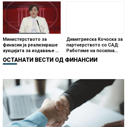
„Фич“ – стабилни
изгледи и континуитет на
економските политики
Министерството за
Димитриеска Кочоска за
финасии ја реализираше
партнерството со САД:
аукцијата за издавање на
Работиме на посилна
10-тата Еврообврзница
буџетска отчетност,
ОСТАНАТИ ВЕСТИ ОД
ФИНАНСИИ
зајакнување на
институциите и развој