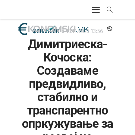
АКТУЕЛНО
ФИНАНСИИ
13.11.2025
13:56
Димитриеска-
ЕКОНОМИЈА
Кочоска:
ФИНАНСИИ
Создаваме
БАНКАРСТВО
предвидливо,
ЖИВОТ
стабилно и
МОЗАИК
транспарентно
опркужување за