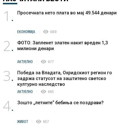
1
Просечната нето плата во мај 49.544 денари
visibility
ЕКОНОМИЈА
680
2
ФОТО: Запленет златен накит вреден 1,3
милиони денари
visibility
АКТУЕЛНО
677
3
Победа за Владата, Охридскиот регион го
задржа статусот на заштитено светско
културно наследство
visibility
АКТУЕЛНО
665
4
Зошто „летните“ бебиња се поздрави?
visibility
ЖИВОТ
657