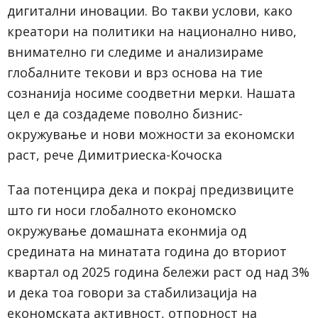
дигитални иновации. Во такви услови, како
креатори на политики на национално ниво,
внимателно ги следиме и анализираме
глобалните текови и врз основа на тие
сознанија носиме соодветни мерки. Нашата
цел е да создадеме поволно бизнис-
окружување и нови можности за економски
раст, рече Димитриеска-Кочоска
Таа потенцира дека и покрај предизвиците
што ги носи глобалното економско
окружување домашната еконмија од
средината на минатата година до вториот
квартал од 2025 година бележи раст од над 3%
и дека тоа говори за стабилизација на
економската активност, отпорност на