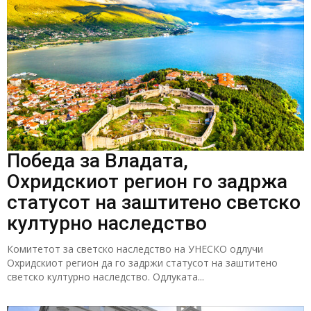
Победа за Владата,
Охридскиот регион го задржа
статусот на заштитено светско
културно наследство
Комитетот за светско наследство на УНЕСКО одлучи
Охридскиот регион да го задржи статусот на заштитено
светско културно наследство. Одлуката...