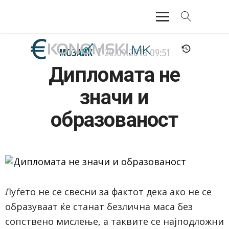
АКТУЕЛНО
МОЗАИК
20.09.2018
09:51
Дипломата не
ЕКОНОМИЈА
значи и
ФИНАНСИИ
образованост
БАНКАРСТВО
ЖИВОТ
МОЗАИК
Луѓето не се свесни за фактот дека ако не се
образуваат ќе станат безлична маса без
сопствено мислење, а таквите се најподложни