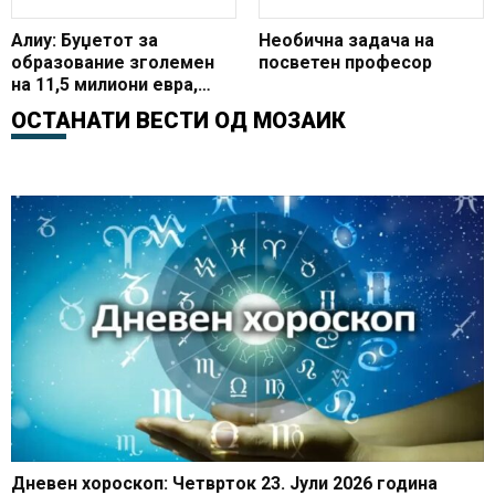
Алиу: Буџетот за
Необична задача на
образование зголемен
посветен професор
на 11,5 милиони евра,
покажуваме
ОСТАНАТИ ВЕСТИ ОД
МОЗАИК
посветеност на
образованието
Дневен хороскоп: Четврток 23. Јули 2026 година