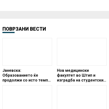
ПОВРЗАНИ ВЕСТИ
Јаневска:
Нов медицински
Образованието ќе
факултет во Штип и
продолжи со исто темпо
изградба на студентски
а резултатите ќе бидат
дом со најмалку 200
значајно видливи во
легла се дел од
иднина
договорот со Велика
Британија