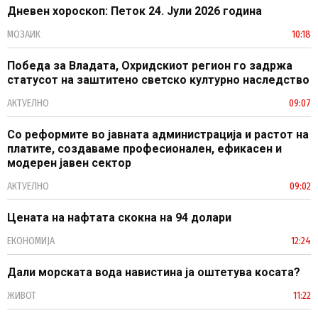
Дневен хороскоп: Петок 24. Јули 2026 година
МОЗАИК
10:18
Победа за Владата, Охридскиот регион го задржа
статусот на заштитено светско културно наследство
АКТУЕЛНО
09:07
Со реформите во јавната администрација и растот на
платите, создаваме професионален, ефикасен и
модерен јавен сектор
АКТУЕЛНО
09:02
Цената на нафтата скокна на 94 долари
ЕКОНОМИЈА
12:24
Дали морската вода навистина ја оштетува косата?
ЖИВОТ
11:22