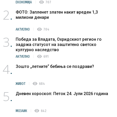
visibility
ЕКОНОМИЈА
707
2
ФОТО: Запленет златен накит вреден 1,3
милиони денари
visibility
АКТУЕЛНО
704
3
Победа за Владата, Охридскиот регион го
задржа статусот на заштитено светско
културно наследство
visibility
АКТУЕЛНО
691
4
Зошто „летните“ бебиња се поздрави?
visibility
ЖИВОТ
684
5
Дневен хороскоп: Петок 24. Јули 2026 година
visibility
МОЗАИК
642