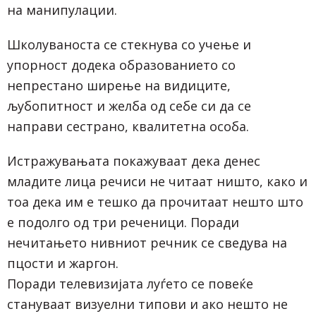
на манипулации.
Школуваноста се стекнува со учење и
упорност додека образованието со
непрестано ширење на видиците,
љубопитност и желба од себе си да се
направи сестрано, квалитетна особа.
Истражувањата покажуваат дека денес
младите лица речиси не читаат ништо, како и
тоа дека им е тешко да прочитаат нешто што
е подолго од три реченици. Поради
нечитањето нивниот речник се сведува на
пцости и жаргон.
Поради телевизијата луѓето се повеќе
стануваат визуелни типови и ако нешто не