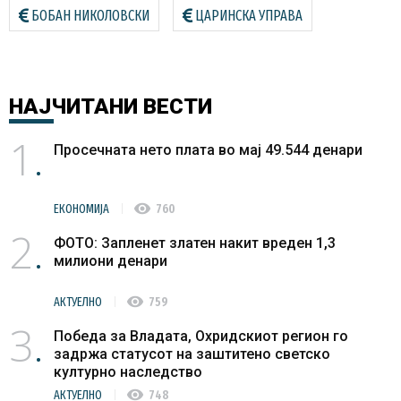
БОБАН НИКОЛОВСКИ
ЦАРИНСКА УПРАВА
НАЈЧИТАНИ
ВЕСТИ
1
Просечната нето плата во мај 49.544 денари
visibility
ЕКОНОМИЈА
760
2
ФОТО: Запленет златен накит вреден 1,3
милиони денари
visibility
АКТУЕЛНО
759
3
Победа за Владата, Охридскиот регион го
задржа статусот на заштитено светско
културно наследство
visibility
АКТУЕЛНО
748