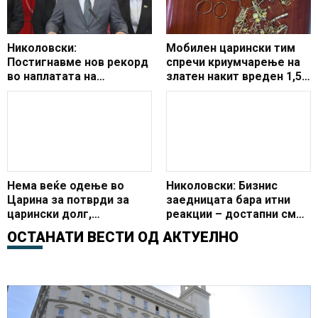
Николовски:
Мобилен царински тим
Постигнавме нов рекорд
спречи криумчарење на
во наплатата на
златен накит вреден 1,5
месечните царински
милиони денари
давачки
Нема веќе одење во
Николовски: Бизнис
Царина за потврди за
заедницата бара итни
царински долг,
реакции – достапни сме
Централен регистар со
за нив 24/7
ОСТАНАТИ ВЕСТИ ОД
АКТУЕЛНО
еден клик ги гледа
електронски