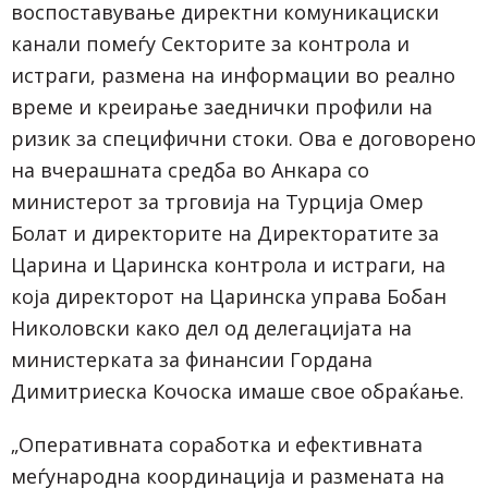
воспоставување директни комуникациски
канали помеѓу Секторите за контрола и
истраги, размена на информации во реално
време и креирање заеднички профили на
ризик за специфични стоки. Ова е договорено
на вчерашната средба во Анкара со
министерот за трговија на Турција Омер
Болат и директорите на Директоратите за
Царина и Царинска контрола и истраги, на
која директорот на Царинска управа Бобан
Николовски како дел од делегацијата на
министерката за финансии Гордана
Димитриеска Кочоска имаше свое обраќање.
„Оперативната соработка и ефективната
меѓународна координација и размената на