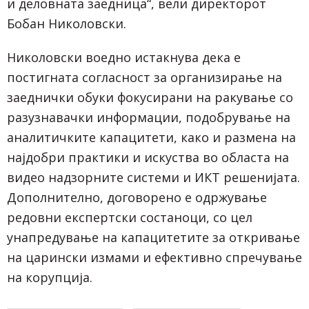
и деловната заедница“, вели директорот
Бобан Николовски.
Николовски воедно истакнува дека е
постигната согласност за организирање на
заеднички обуки фокусирани на ракување со
разузнавачки информации, подобрување на
аналитичките капацитети, како и размена на
најдобри практики и искуства во областа на
видео надзорните системи и ИКТ решенијата.
Дополнително, договорено е одржување
редовни експертски состаноци, со цел
унапредување на капацитетите за откривање
на царински измами и ефективно спречување
на корупција.