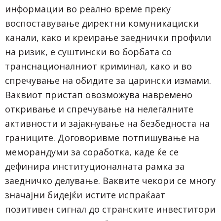
информации во реално време преку
воспоставување директни комуникациски
канали, како и креирање заеднички профили
на ризик, е суштински во борбата со
транснационалниот криминал, како и во
спречување на обидите за царински измами.
Ваквиот пристап овозможува навремено
откривање и спречување на нелегалните
активности и зајакнување на безбедноста на
границите. Договоривме потпишување на
меморандуми за соработка, каде ќе се
дефинира институционалната рамка за
заедничко делување. Ваквите чекори се многу
значајни бидејќи истите испраќаат
позитивен сигнал до странските инвеститори