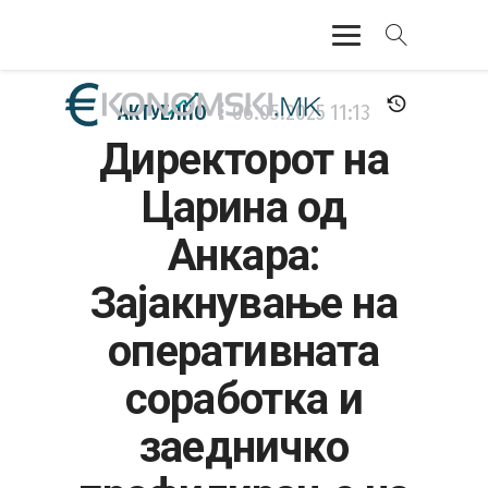
АКТУЕЛНО
АКТУЕЛНО
06.05.2025
11:13
Директорот на
ЕКОНОМИЈА
Царина од
ФИНАНСИИ
Анкара:
БАНКАРСТВО
Зајакнување на
ЖИВОТ
оперативната
МОЗАИК
соработка и
заедничко