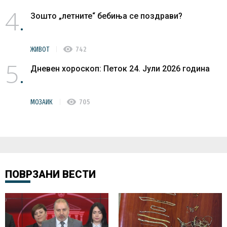
4
Зошто „летните“ бебиња се поздрави?
visibility
ЖИВОТ
742
5
Дневен хороскоп: Петок 24. Јули 2026 година
visibility
МОЗАИК
705
ПОВРЗАНИ ВЕСТИ