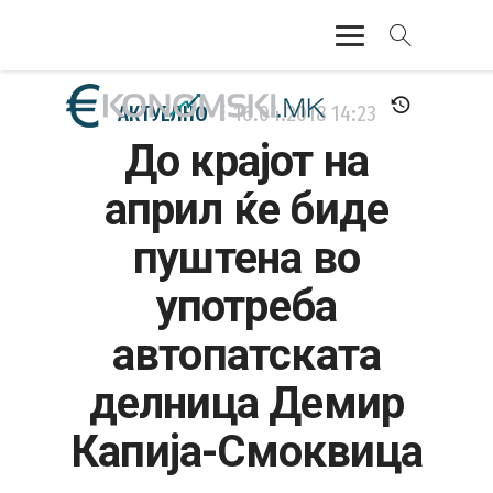
АКТУЕЛНО
АКТУЕЛНО
16.04.2018
14:23
До крајот на
ЕКОНОМИЈА
април ќе биде
ФИНАНСИИ
пуштена во
БАНКАРСТВО
употреба
ЖИВОТ
автопатската
МОЗАИК
делница Демир
Капија-Смоквица