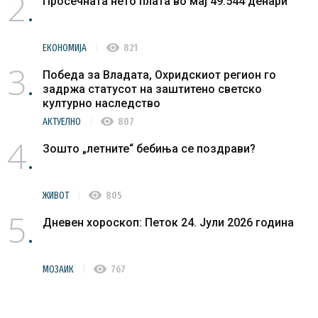
2
Просечната нето плата во мај 49.544 денари
visibility
ЕКОНОМИЈА
821
3
Победа за Владата, Охридскиот регион го
задржа статусот на заштитено светско
културно наследство
visibility
АКТУЕЛНО
807
4
Зошто „летните“ бебиња се поздрави?
visibility
ЖИВОТ
805
5
Дневен хороскоп: Петок 24. Јули 2026 година
visibility
МОЗАИК
767