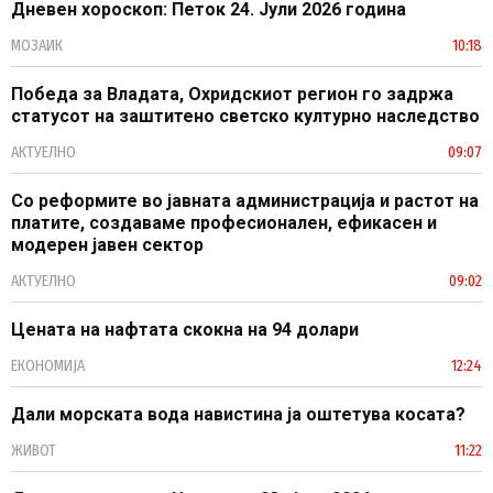
Дневен хороскоп: Петок 24. Јули 2026 година
МОЗАИК
10:18
Победа за Владата, Охридскиот регион го задржа
статусот на заштитено светско културно наследство
АКТУЕЛНО
09:07
Со реформите во јавната администрација и растот на
платите, создаваме професионален, ефикасен и
модерен јавен сектор
АКТУЕЛНО
09:02
Цената на нафтата скокна на 94 долари
ЕКОНОМИЈА
12:24
Дали морската вода навистина ја оштетува косата?
ЖИВОТ
11:22