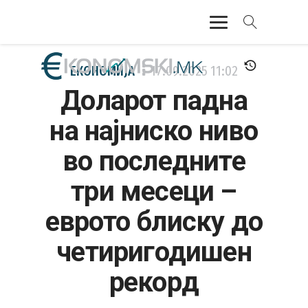
АКТУЕЛНО
ЕКОНОМИЈА
17.09.2025
11:02
Доларот падна
ЕКОНОМИЈА
на најниско ниво
ФИНАНСИИ
во последните
БАНКАРСТВО
три месеци –
ЖИВОТ
еврото блиску до
МОЗАИК
четиригодишен
рекорд