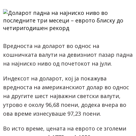
Вредноста на доларот во однос на
кошничката валути на девизниот пазар падна
на најниско ниво од почетокот на јули.
Индексот на доларот, кој ја покажува
вредноста на американскиот долар во однос
на другите шест најважни светски валути,
утрово е околу 96,68 поени, додека вчера во
ова време изнесуваше 97,23 поени.
Во исто време, цената на еврото се зголеми