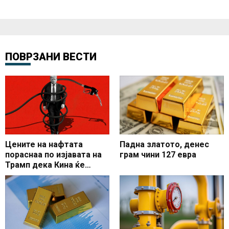
ПОВРЗАНИ ВЕСТИ
Цените на нафтата
Падна златото, денес
пораснаа по изјавата на
грам чини 127 евра
Трамп дека Кина ќе
купува американска
нафта