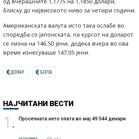
од вчерашните 1,1775 на 1,1850 долари,
блиску до највисокото ниво за четири години.
Американската валута исто така ослабе во
споредба со јапонската, па курсот на доларот
се лизна на 146,50 јени, додека вчера во ова
време изнесуваше 147,05 јени.
ДОЛАР
БЕРЗА
НАЈЧИТАНИ
ВЕСТИ
1
Просечната нето плата во мај 49.544 денари
visibility