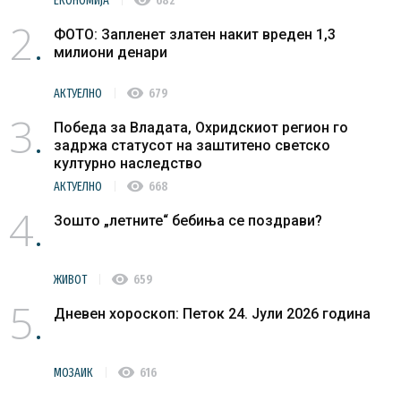
ЕКОНОМИЈА
682
2
ФОТО: Запленет златен накит вреден 1,3
милиони денари
visibility
АКТУЕЛНО
679
3
Победа за Владата, Охридскиот регион го
задржа статусот на заштитено светско
културно наследство
visibility
АКТУЕЛНО
668
4
Зошто „летните“ бебиња се поздрави?
visibility
ЖИВОТ
659
5
Дневен хороскоп: Петок 24. Јули 2026 година
visibility
МОЗАИК
616