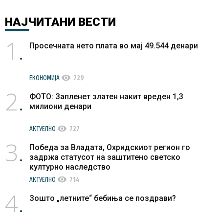
НАЈЧИТАНИ
ВЕСТИ
1
Просечната нето плата во мај 49.544 денари
visibility
ЕКОНОМИЈА
729
2
ФОТО: Запленет златен накит вреден 1,3
милиони денари
visibility
АКТУЕЛНО
727
3
Победа за Владата, Охридскиот регион го
задржа статусот на заштитено светско
културно наследство
visibility
АКТУЕЛНО
714
4
Зошто „летните“ бебиња се поздрави?