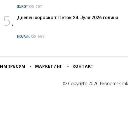
visibility
ЖИВОТ
707
5
Дневен хороскоп: Петок 24. Јули 2026 година
visibility
МОЗАИК
668
ИМПРЕСУМ
МАРКЕТИНГ
КОНТАКТ
© Copyright 2026 Ekonomski.mk