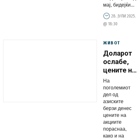
мај, бидејќи...
28. ЈУЛИ 2025.
@ 18:30
ЖИВОТ
Доларот
ослабе,
цените на
нафтата
На
пораснаа
поголемиот
дел од
азиските
берзи денес
цените на
акциите
пораснаа,
како и на