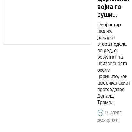
војна го
руши
доларот:
Овој остар
Тој падна
пад на
на
доларот,
втора недела
најниско
по ред, е
ниво во
резултат на
последнив
неизвесноста
три
околу
царините, кои
години
американскиот
претседател
Доналд
Трамп...
14. АПРИЛ
2025. @ 10:11