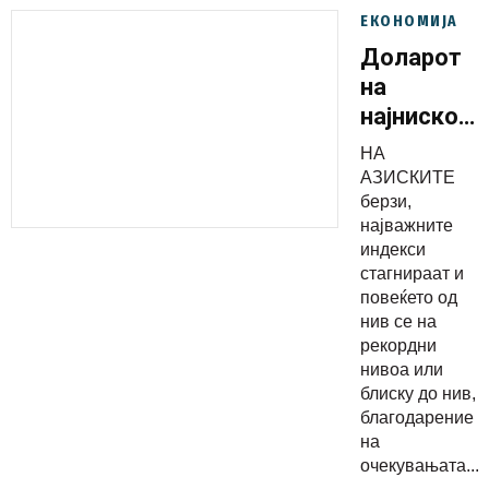
ЕКОНОМИЈА
Доларот
на
најниско
ниво во
НА
последнит
АЗИСКИТЕ
две
берзи,
најважните
недели
индекси
стагнираат и
повеќето од
нив се на
рекордни
нивоа или
блиску до нив,
благодарение
на
очекувањата...