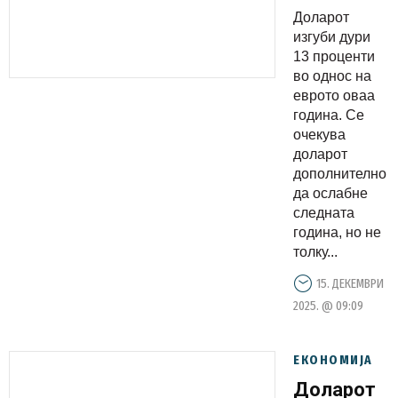
отсто во
Доларот
однос на
изгуби дури
еврото
13 проценти
во однос на
еврото оваа
година. Се
очекува
доларот
дополнително
да ослабне
следната
година, но не
толку...
15. ДЕКЕМВРИ
2025. @ 09:09
ЕКОНОМИЈА
Доларот