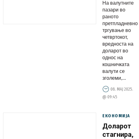
нафтата
На валутните
растат
пазари во
раното
претпладневно
тргување во
четвртокот,
вредноста на
доларот во
однос на
кошничката
валути се
зголеми,...
08. МАЈ 2025.
@ 09:45
ЕКОНОМИЈА
Доларот
стагнира,