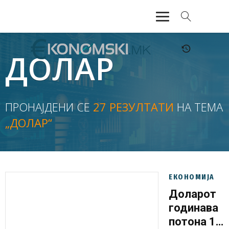
АКТУЕЛНО
ДОЛАР
ЕКОНОМИЈА
ФИНАНСИИ
ПРОНАЈДЕНИ СЕ
27 РЕЗУЛТАТИ
НА ТЕМА
„ДОЛАР“
БАНКАРСТВО
ЖИВОТ
МОЗАИК
ЕКОНОМИЈА
Доларот
годинава
потона 13