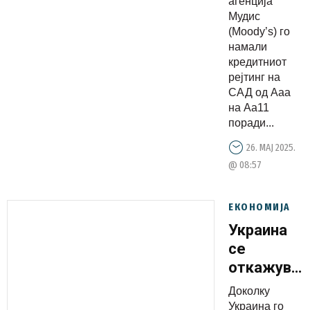
агенција
Мудис
(Moody’s) го
намали
кредитниот
рејтинг на
САД од Ааа
на Аа11
поради...
26. МАЈ 2025.
@ 08:57
ЕКОНОМИЈА
Украина
се
откажува
од
Доколку
доларот,
Украина го