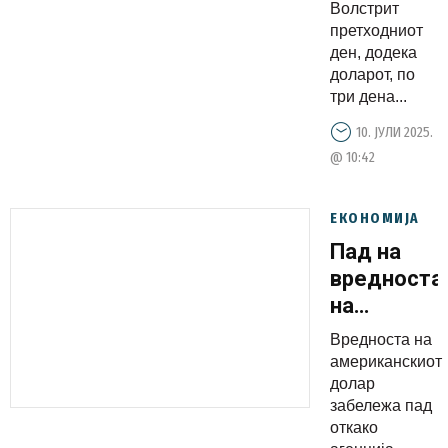
Волстрит
претходниот
ден, додека
доларот, по
три дена...
10. ЈУЛИ 2025.
@ 10:42
ЕКОНОМИЈА
Пад на
вредноста
на
доларот
Вредноста на
американскиот
долар
забележа пад
откако