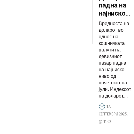
падна на
најниско
ниво во
Вредноста на
последнит
доларот во
три
однос на
кошничката
месеци –
валути на
еврото
девизниот
блиску до
пазар падна
четиригод
на најниско
ниво од
рекорд
почетокот на
јули. Индексот
на доларот,...
17.
СЕПТЕМВРИ 2025.
@ 11:02