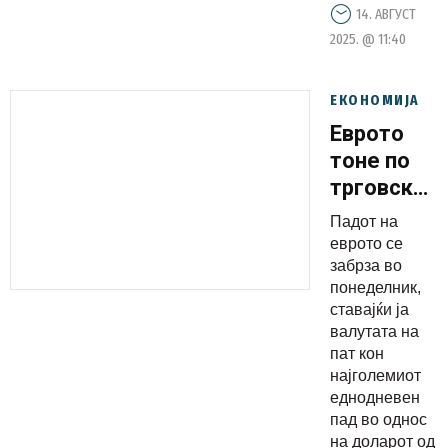
14. АВГУСТ
2025. @ 11:40
ЕКОНОМИЈА
Еврото
тоне по
трговскио
договор
Падот на
со САД
еврото се
забрза во
понеделник,
ставајќи ја
валутата на
пат кон
најголемиот
еднодневен
пад во однос
на доларот од