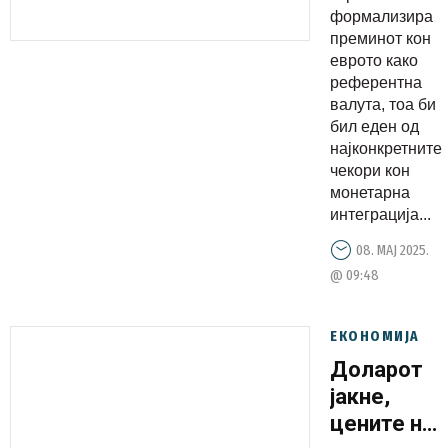
еврото
формализира
преминот кон
станува
еврото како
нова
референтна
референтн
валута, тоа би
валута?
бил еден од
најконкретните
чекори кон
монетарна
интеграција...
08. МАЈ 2025.
@ 09:48
ЕКОНОМИЈА
Доларот
јакне,
цените на