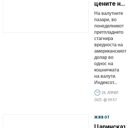
цените на
нафтата
На валутните
пораснаа
пазари, во
понеделникот
претпладнето
стагнира
вредноста на
американскиот
долар во
однос на
кошничката
на валути.
Индексот...
28. АПРИЛ
2025. @ 09:57
ЖИВОТ
Царинскат