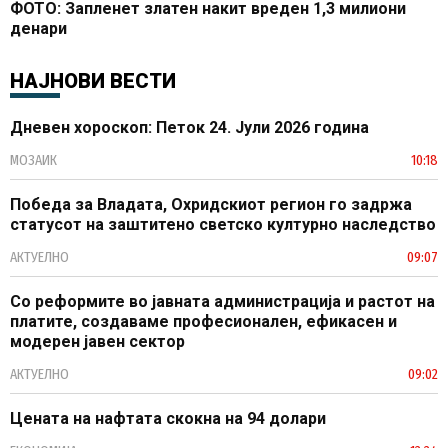
ФОТО: Запленет златен накит вреден 1,3 милиони
денари
НАЈНОВИ ВЕСТИ
Дневен хороскоп: Петок 24. Јули 2026 година
МОЗАИК
10:18
Победа за Владата, Охридскиот регион го задржа
статусот на заштитено светско културно наследство
АКТУЕЛНО
09:07
Со реформите во јавната администрација и растот на
платите, создаваме професионален, ефикасен и
модерен јавен сектор
АКТУЕЛНО
09:02
Цената на нафтата скокна на 94 долари