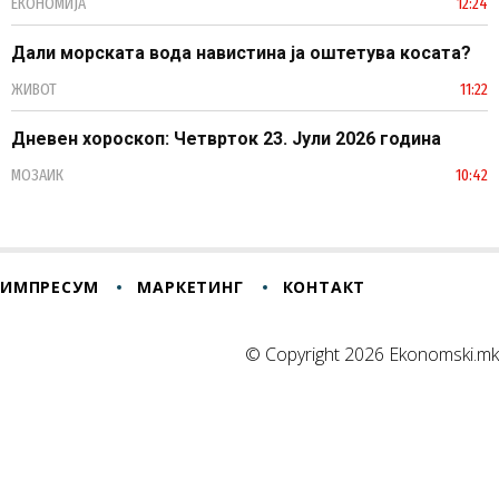
ЕКОНОМИЈА
12:24
Дали морската вода навистина ја оштетува косата?
ЖИВОТ
11:22
Дневен хороскоп: Четврток 23. Јули 2026 година
МОЗАИК
10:42
ИМПРЕСУМ
МАРКЕТИНГ
КОНТАКТ
© Copyright 2026 Ekonomski.mk