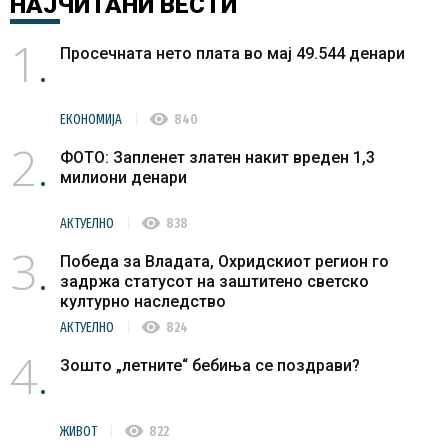
НАЈЧИТАНИ
ВЕСТИ
1
Просечната нето плата во мај 49.544 денари
visibility
ЕКОНОМИЈА
840
2
ФОТО: Запленет златен накит вреден 1,3
милиони денари
visibility
АКТУЕЛНО
838
3
Победа за Владата, Охридскиот регион го
задржа статусот на заштитено светско
културно наследство
visibility
АКТУЕЛНО
824
4
Зошто „летните“ бебиња се поздрави?
visibility
ЖИВОТ
822