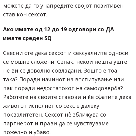
можете да го унапредите својот позитивен
став кон сексот.
Ако имате од 12 до 19 одговори со ДА
имате среден SQ
Свесни сте дека сексот и сексуалните односи
се мошне сложени. Сепак, некои нешта уште
не ви се доволно совладани. Зошто е тоа
така? Поради начинот на воспитување или
пак поради недостатокот на самодоверба?
Работете на своите ставови и ќе сфатите дека
животот исполнет со секс е далеку
поквалитетен. Сексот нè зближува со
партнерот и прави да се чувствуваме
пожелно и убаво.