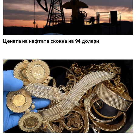
Цената на нафтата скокна на 94 долари