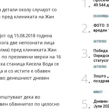
1
Просечн
49.544 
детали околу случајот со
 пред клиниката на Жан
ЕКОНОМИЈА
2
ФОТО: З
вреден 
јот од 15.08.2018 година
АКТУЕЛНО
 кога две непознати лица
3
алма) пред клиниката Жан
Победа 
Охридск
, по преземени мерки на 16
статусо
ка станица Кисела Вода се
културн
АКТУЕЛНО
а и со истите е обавен
4
Зошто „
и во денешниот дневен
поздра
ЖИВОТ
општуваат дека во
5
Дневен 
авен обвинител по целосно
Јули 20