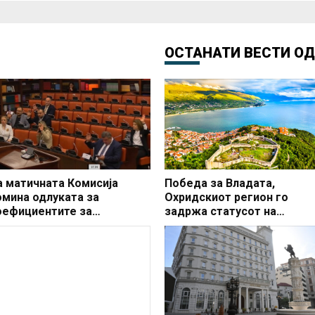
ОСТАНАТИ ВЕСТИ О
а матичната Комисија
Победа за Владата,
омина одлуката за
Охридскиот регион го
оефициентите за
задржа статусот на
ресметка на платите на
заштитено светско култур
ункционерите
наследство