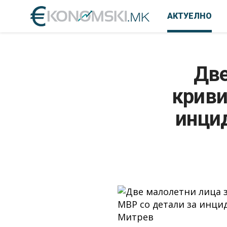
АКТУЕЛНО
Две
криви
инци