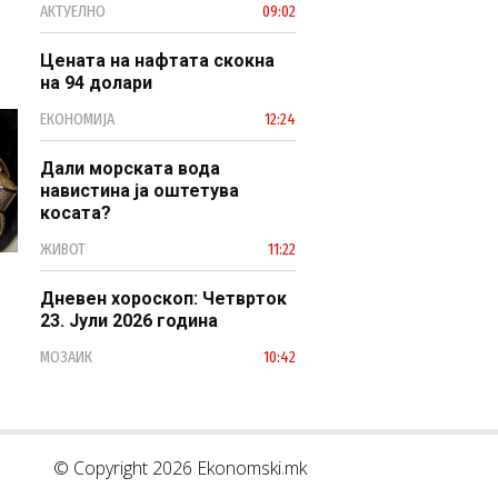
АКТУЕЛНО
09:02
модерен јавен сектор
Цената на нафтата скокна
на 94 долари
ЕКОНОМИЈА
12:24
Дали морската вода
навистина ја оштетува
косата?
ЖИВОТ
11:22
Дневен хороскоп: Четврток
23. Јули 2026 година
МОЗАИК
10:42
© Copyright 2026 Ekonomski.mk