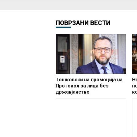
ПОВРЗАНИ ВЕСТИ
Тошковски на промоција на
Н
Протокол за лица без
п
државјанство
к
п
ф