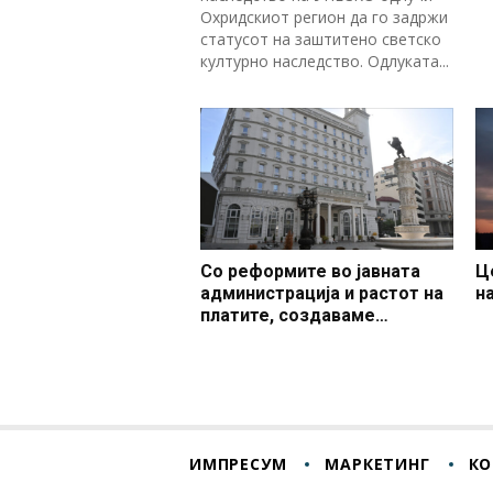
Охридскиот регион да го задржи
статусот на заштитено светско
културно наследство. Одлуката...
Со реформите во јавната
Ц
администрација и растот на
н
платите, создаваме
професионален, ефикасен и
модерен јавен сектор
ИМПРЕСУМ
МАРКЕТИНГ
КО