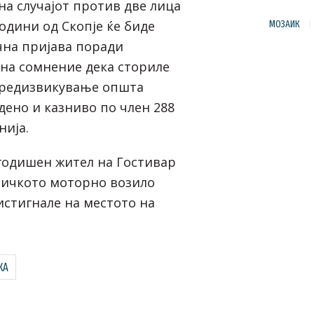
а случајот против две лица
години од Скопје ќе биде
МОЗАИК
на пријава поради
на сомнение дека сториле
Предизвикување општа
дено и казниво по член 288
нија.
 годишен жител на Гостивар
ничкото моторно возило
ристигнале на местото на
КА