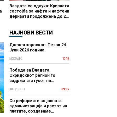
Владата со одлука: Кризната
а
состојба за нафта и нафтени
деривати продолжена до 20
 и
октомври
НАЈНОВИ ВЕСТИ
Дневен хороскоп: Петок 24.
Јули 2026 година
МОЗАИК
10:18
Победа за Владата,
Охридскиот регион го
задржа статусот на
заштитено светско културно
АКТУЕЛНО
09:07
наследство
Со реформите во јавната
администрација и растот на
платите, создаваме
професионален, ефикасен и