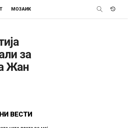
Т
МОЗАИК
тија
али за
а Жан
НИ
ВЕСТИ