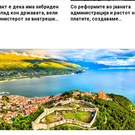
акт е дека има хибриден
Со реформите во јавната
апад кон државата, вели
администрација и растот н
инистерот за внатреши
платите, создаваме
аботи Тошковски
професионален, ефикасен
модерен јавен сектор