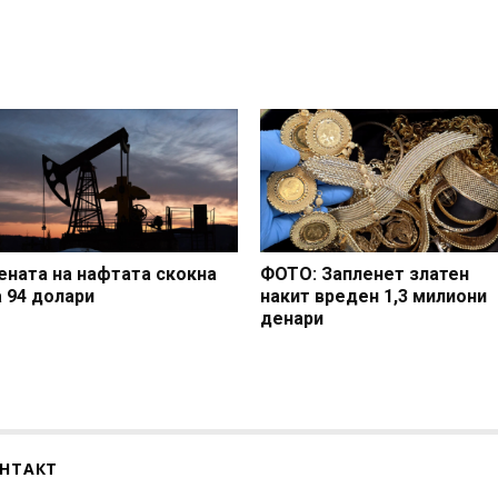
ената на нафтата скокна
ФОТО: Запленет златен
а 94 долари
накит вреден 1,3 милиони
денари
НТАКТ