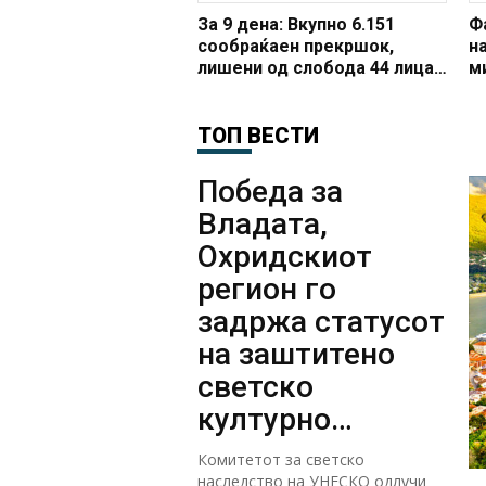
За 9 дена: Вкупно 6.151
Ф
сообраќаен прекршок,
н
лишени од слобода 44 лица
м
за безобѕирно управување
р
на возило
ТОП ВЕСТИ
Победа за
Владата,
Охридскиот
регион го
задржа статусот
на заштитено
светско
културно
наследство
Комитетот за светско
наследство на УНЕСКО одлучи