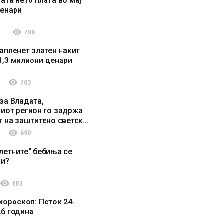
ата нето плата во мај
денари
visibility
706
апленет златен накит
1,3 милиони денари
visibility
703
за Владата,
иот регион го задржа
т на заштитено светско
о наследство
visibility
690
летните“ бебиња се
ви?
visibility
683
хороскоп: Петок 24.
26 година