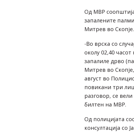
Од МВР соопштија 
запалените палми
Митрев во Скопје.
-Во врска со случа
околу 02,40 часот
запалиле дрво (п
Митрев во Скопје
август во Полицис
повикани три лиц
разговор, се вел
билтен на МВР.
Од полицијата со
консултација со Ј