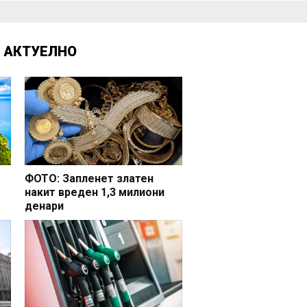
Д
АКТУЕЛНО
ФОТО: Запленет златен
накит вреден 1,3 милиони
денари
но