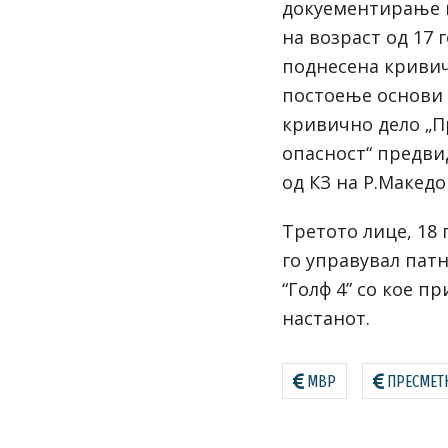
докуемeнтирање н
на возраст од 17 
поднесена кривич
постоење основи 
кривично дело „
опасност“ предви
од КЗ на Р.Македо
Третото лице, 18
го управувал пат
“Голф 4” со кое п
настанот.
МВР
ПРЕСМЕТ