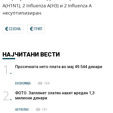
A(H1N1), 2 Influenza A(H3) и 2 Influenza А
несуптипизиран.
СЕЗОНА
ГРИП
НАЈЧИТАНИ
ВЕСТИ
1
Просечната нето плата во мај 49.544 денари
visibility
ЕКОНОМИЈА
788
2
ФОТО: Запленет златен накит вреден 1,3
милиони денари
visibility
АКТУЕЛНО
787