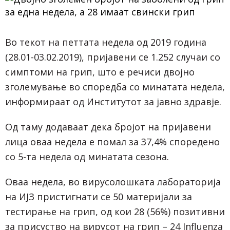
Во текот на петтата недела од 2019 година
(28.01-03.02.2019), пријавени се 1.252 случаи со
симптоми на грип, што е речиси двојно
зголемување во споредба со минатата недела,
информираат од Институтот за јавно здравје.
Од таму додаваат дека бројот на пријавени
лица оваа недела е помал за 37,4% споредено
со 5-та недела од минатата сезона.
Оваа недела, во вирусолошката лабораторија
на ИЈЗ пристигнати се 50 материјали за
тестирање на грип, од кои 28 (56%) позитивни
за присуство на вирусот на грип – 24 Influenza