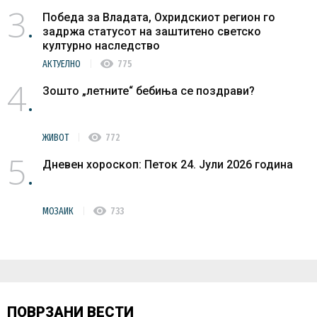
3
Победа за Владата, Охридскиот регион го
задржа статусот на заштитено светско
културно наследство
visibility
АКТУЕЛНО
775
4
Зошто „летните“ бебиња се поздрави?
visibility
ЖИВОТ
772
5
Дневен хороскоп: Петок 24. Јули 2026 година
visibility
МОЗАИК
733
ПОВРЗАНИ ВЕСТИ