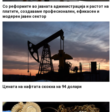
Со реформите во јавната администрација и растот на
платите, создаваме професионален, ефикасен и
модерен јавен сектор
Цената на нафтата скокна на 94 долари