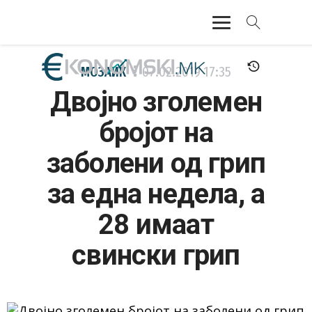
АКТУЕЛНО
МОЗАИК
07.02.2019
17:35
Двојно зголемен
ЕКОНОМИЈА
бројот на
ФИНАНСИИ
заболени од грип
БАНКАРСТВО
за една недела, а
ЖИВОТ
28 имаат
МОЗАИК
свински грип