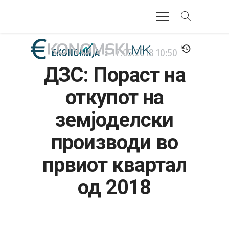
АКТУЕЛНО
ЕКОНОМИЈА
17.05.2018
10:50
ДЗС: Пораст на
ЕКОНОМИЈА
откупот на
ФИНАНСИИ
земјоделски
БАНКАРСТВО
производи во
ЖИВОТ
првиот квартал
МОЗАИК
од 2018