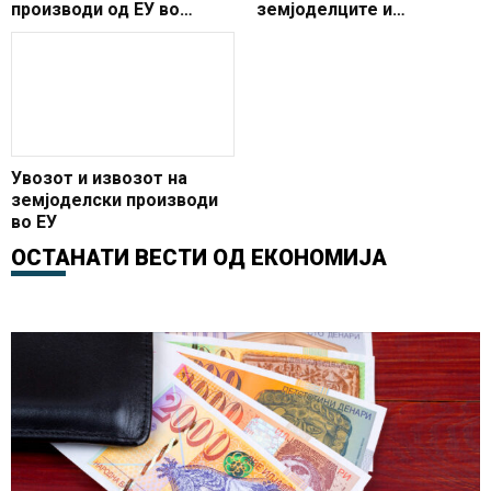
производи од ЕУ во
земјоделците и
Русија порасна во
производителите е се
помала
Увозот и извозот на
земјоделски производи
во ЕУ
ОСТАНАТИ ВЕСТИ ОД
ЕКОНОМИЈА