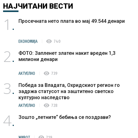
НАЈЧИТАНИ
ВЕСТИ
1
Просечната нето плата во мај 49.544 денари
visibility
ЕКОНОМИЈА
740
2
ФОТО: Запленет златен накит вреден 1,3
милиони денари
visibility
АКТУЕЛНО
739
3
Победа за Владата, Охридскиот регион го
задржа статусот на заштитено светско
културно наследство
visibility
АКТУЕЛНО
728
4
Зошто „летните“ бебиња се поздрави?
visibility
ЖИВОТ
719