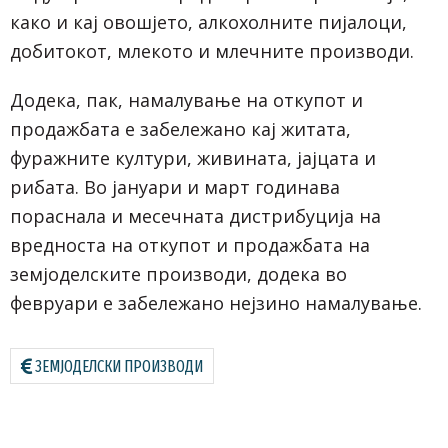
како и кај овошјето, алкохолните пијалоци,
добитокот, млекото и млечните производи.
Додека, пак, намалување на откупот и
продажбата е забележано кај житата,
фуражните култури, живината, јајцата и
рибата. Во јануари и март годинава
пораснала и месечната дистрибуција на
вредноста на откупот и продажбата на
земјоделските производи, додека во
февруари е забележано нејзино намалување.
ЗЕМЈОДЕЛСКИ ПРОИЗВОДИ