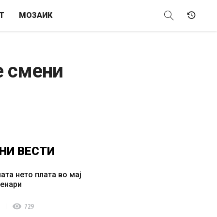
Т
МОЗАИК
е смени
НИ
ВЕСТИ
ата нето плата во мај
денари
visibility
729