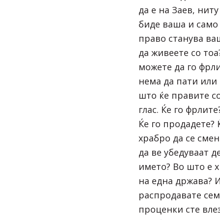
да е на Заев, ниту
биде ваша и само
право станува ва
да живеете со тоа
можете да го фрли
нема да пати или 
што ќе правите с
глас. Ќе го фрлите
Ќе го продадете? 
храбро да се сме
да ве убедуваат д
името? Во што е 
на една држава? 
распродавате сем
проценки сте влез