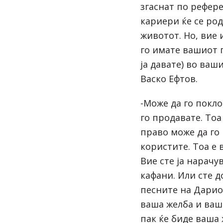
згаснат по рефер
кариери ќе се род
животот. Но, вие 
го имате вашиот г
ја давате) во ваш
Васко Ефтов.
-Може да го покло
го продавате. Тоа
право може да го 
користите. Тоа е 
Вие сте ја нарачу
кафани. Или сте 
песните на Дарио 
ваша желба и ваш
пак ќе биде ваша 