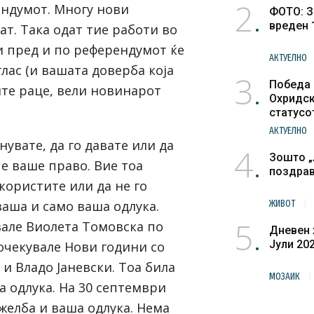
2
ендумот. Многу нови
ФОТО: З
вреден 
ат. Така одат тие работи во
и пред и по референдумот ќе
АКТУЕЛНО
лас (и вашата доверба која
3
Победа 
ите раце, вели новинарот
Охридск
статусо
културн
АКТУЕЛНО
нувате, да го давате или да
4
Зошто „
 е ваше право. Вие тоа
поздра
користите или да не го
ваша и само ваша одлука.
ЖИВОТ
5
вале Виолета Томовска по
Дневен 
Јули 20
дочекувале Нови години со
и Владо Јаневски. Тоа била
МОЗАИК
а одлука. На 30 септември
желба и ваша одлука. Нема