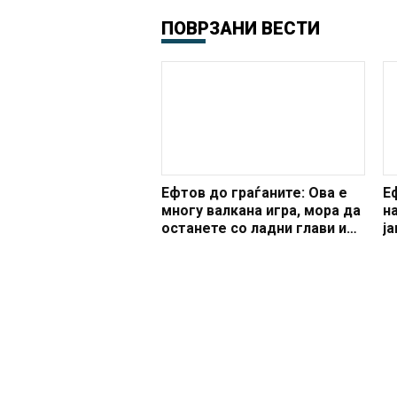
ПОВРЗАНИ ВЕСТИ
Ефтов до граѓаните: Ова е
Е
многу валкана игра, мора да
н
останете со ладни глави и
ј
без никакви инциденти
п
в