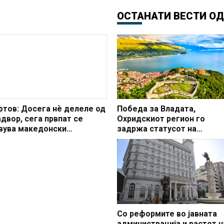
ОСТАНАТИ ВЕСТИ О
фтов: Досега нѐ делеле од
Победа за Владата,
адвор, сега првпат се
Охридскиот регион го
авува македонски
задржа статусот на
олитичар кој нѐ дели од
заштитено светско култур
натре
наследство
Со реформите во јавната
администрација и растот н