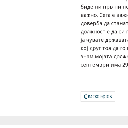
биде ни прв ни по
важно. Сега е важ
доверба да стана
должност е да си 
ја чувате држават
кој друг тоа да го
знам мојата должн
септември има 29 
ВАСКО ЕФТОВ