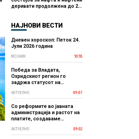
деривати продолжена до 20
 и
октомври
НАЈНОВИ ВЕСТИ
Дневен хороскоп: Петок 24.
Јули 2026 година
МОЗАИК
10:18
Победа за Владата,
Охридскиот регион го
задржа статусот на
заштитено светско културно
АКТУЕЛНО
09:07
наследство
Со реформите во јавната
администрација и растот на
платите, создаваме
професионален, ефикасен и
АКТУЕЛНО
09:02
модерен јавен сектор