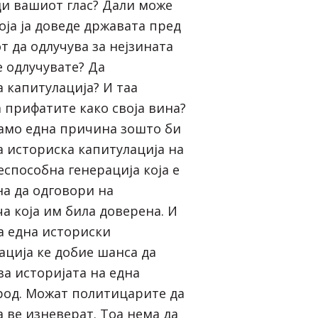
ди вашиот глас? Дали може
оја ја доведе државата пред
 да одлучува за нејзината
е одлучувате? Да
 капитулација? И таа
а прифатите како своја вина?
само една причина зошто би
а историска капитулација на
способна генерација која е
а да одговори на
а која им била доверена. И
а една историски
ација ке добие шанса да
 за историјата на една
род. Можат политицарите да
а ве изневерат. Тоа нема да