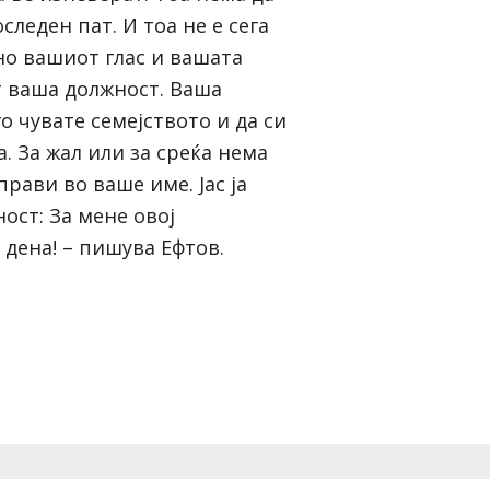
следен пат. И тоа не е сега
но вашиот глас и вашата
т ваша должност. Ваша
го чувате семејството и да си
а. За жал или за среќа нема
 прави во ваше име. Јас ја
ост: За мене овој
дена! – пишува Ефтов.