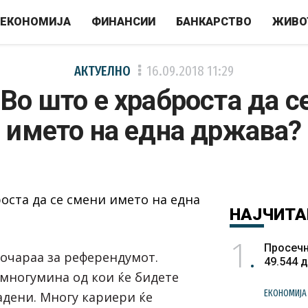
ЕКОНОМИЈА
ФИНАНСИИ
БАНКАРСТВО
ЖИВО
АКТУЕЛНО
16.09.2018
11:29
 Во што е храброста да с
името на една држава?
НАЈЧИТА
1
Просечн
очараа за референдумот.
49.544 
 многумина од кои ќе бидете
ЕКОНОМИЈА
дени. Многу кариери ќе