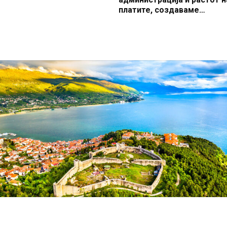
платите, создаваме
професионален, ефикасен
модерен јавен сектор