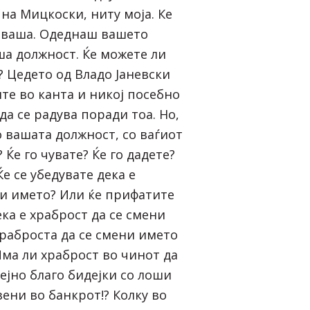
 на Мицкоски, ниту моја. Ке
 ваша. Одеднаш вашето
ша должност. Ќе можете ли
? Цедето од Владо Јаневски
те во канта и никој посебно
да се радува поради тоа. Но,
о вашата должност, со ваѓиот
? Ќе го чувате? Ќе го дадете?
Ќе се убедувате дека е
ни името? Или ќе прифатите
ека е храброст да се смени
храброста да се смени името
Има ли храброст во чинот да
ејно благо бидејки со лоши
ени во банкрот!? Колку во