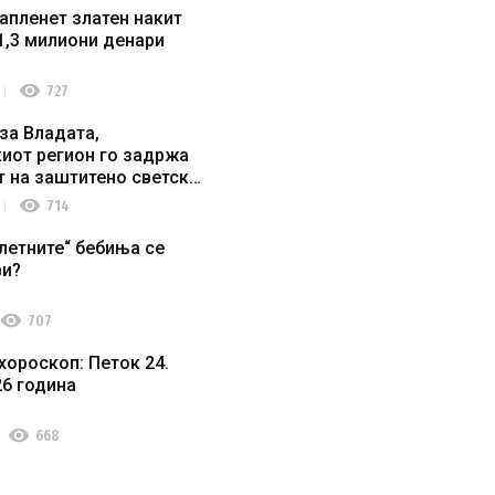
апленет златен накит
1,3 милиони денари
visibility
727
за Владата,
иот регион го задржа
т на заштитено светско
о наследство
visibility
714
летните“ бебиња се
ви?
visibility
707
хороскоп: Петок 24.
26 година
visibility
668