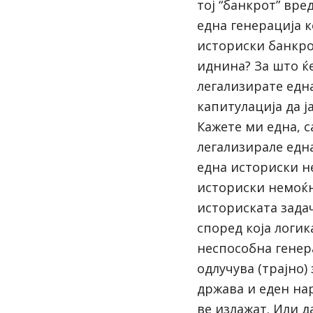
тој “банкрот” вре
една генерација к
историски банкрот
иднина? За што ќ
легализирате една
капитулација да ј
Кажете ми една, 
легализирале едн
една историски не
историски немоќн
историската задач
според која логик
неспособна генер
одлучува (трајно)
држава и еден на
ве излажат. Или д