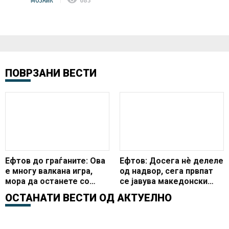
МОЗАИК
683
ПОВРЗАНИ ВЕСТИ
Ефтов до граѓаните: Ова
Ефтов: Досега нѐ делеле
е многу валкана игра,
од надвор, сега првпат
мора да останете со
се јавува македонски
ладни глави и без
политичар кој нѐ дели од
ОСТАНАТИ ВЕСТИ ОД
АКТУЕЛНО
никакви инциденти
внатре