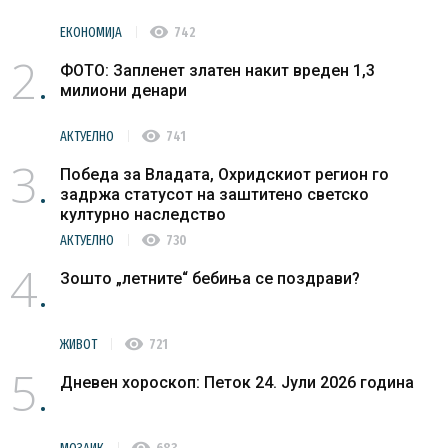
visibility
ЕКОНОМИЈА
742
2
ФОТО: Запленет златен накит вреден 1,3
милиони денари
visibility
АКТУЕЛНО
741
3
Победа за Владата, Охридскиот регион го
задржа статусот на заштитено светско
културно наследство
visibility
АКТУЕЛНО
730
4
Зошто „летните“ бебиња се поздрави?
visibility
ЖИВОТ
721
5
Дневен хороскоп: Петок 24. Јули 2026 година
visibility