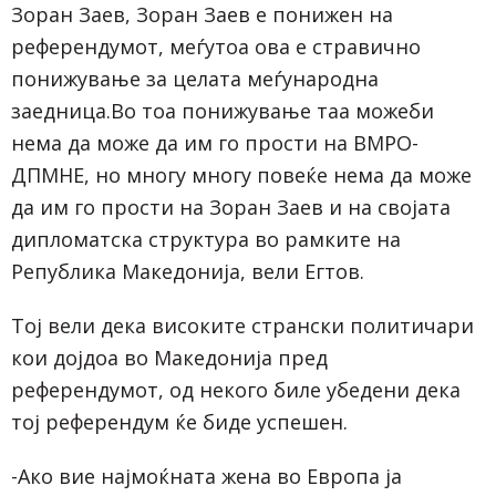
Зоран Заев, Зоран Заев е понижен на
референдумот, меѓутоа ова е стравично
понижување за целата меѓународна
заедница.Во тоа понижување таа можеби
нема да може да им го прости на ВМРО-
ДПМНЕ, но многу многу повеќе нема да може
да им го прости на Зоран Заев и на својата
дипломатска структура во рамките на
Република Македонија, вели Егтов.
Тој вели дека високите странски политичари
кои дојдоа во Македонија пред
референдумот, од некого биле убедени дека
тој референдум ќе биде успешен.
-Ако вие најмоќната жена во Европа ја