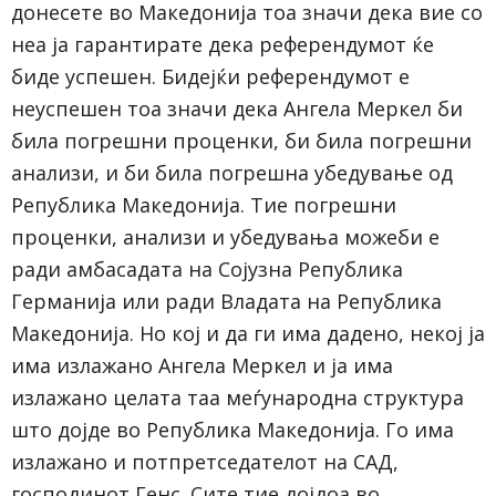
донесете во Македонија тоа значи дека вие со
неа ја гарантирате дека референдумот ќе
биде успешен. Бидејќи референдумот е
неуспешен тоа значи дека Ангела Меркел би
била погрешни проценки, би била погрешни
анализи, и би била погрешна убедување од
Република Македонија. Тие погрешни
проценки, анализи и убедувања можеби е
ради амбасадата на Сојузна Република
Германија или ради Владата на Република
Македонија. Но кој и да ги има дадено, некој ја
има излажано Ангела Меркел и ја има
излажано целата таа меѓународна структура
што дојде во Република Македонија. Го има
излажано и потпретседателот на САД,
господинот Генс. Сите тие дојдоа во