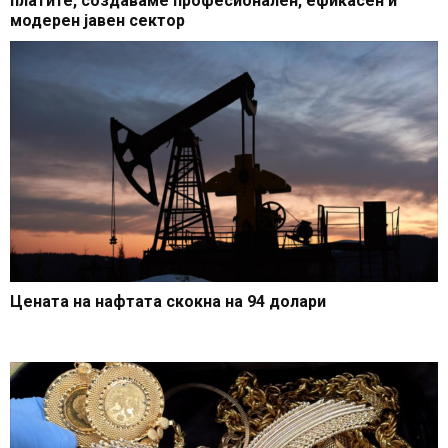
платите, создаваме професионален, ефикасен и
модерен јавен сектор
Цената на нафтата скокна на 94 долари