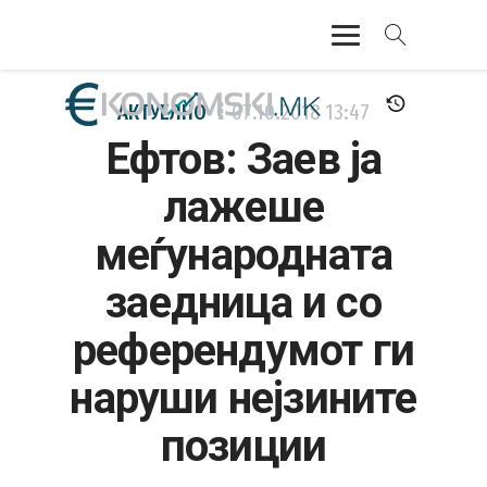
АКТУЕЛНО
АКТУЕЛНО
07.10.2018
13:47
Ефтов: Заев ја
ЕКОНОМИЈА
лажеше
ФИНАНСИИ
меѓународната
БАНКАРСТВО
заедница и со
ЖИВОТ
референдумот ги
МОЗАИК
наруши нејзините
позиции