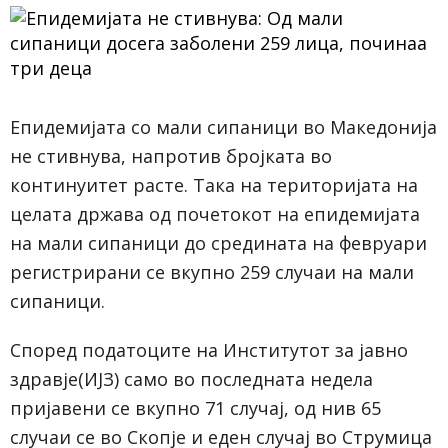
Епидемијата со мали сипаници во Македонија
не стивнува, напротив бројката во
континуитет расте. Така на територијата на
целата држава од почетокот на епидемијата
на мали сипаници до средината на февруари
регистрирани се вкупно 259 случаи на мали
сипаници.
Според податоците на Институтот за јавно
здравје(ИЈЗ) само во последната недела
пријавени се вкупно 71 случај, од нив 65
случаи се во Скопје и еден случај во Струмица