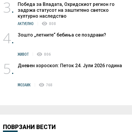
3
Победа за Владата, Охридскиот регион го
задржа статусот на заштитено светско
културно наследство
visibility
АКТУЕЛНО
808
4
Зошто „летните“ бебиња се поздрави?
visibility
ЖИВОТ
806
5
Дневен хороскоп: Петок 24. Јули 2026 година
visibility
МОЗАИК
768
ПОВРЗАНИ ВЕСТИ