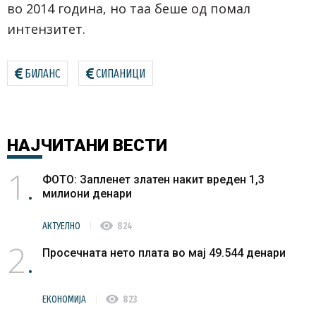
во 2014 година, но таа беше од помал
интензитет.
БИЛАНС
СИПАНИЦИ
НАЈЧИТАНИ
ВЕСТИ
1
ФОТО: Запленет златен накит вреден 1,3
милиони денари
visibility
АКТУЕЛНО
824
2
Просечната нето плата во мај 49.544 денари
visibility
ЕКОНОМИЈА
823