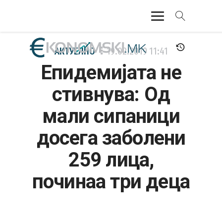
АКТУЕЛНО
АКТУЕЛНО
19.02.2019
11:41
Епидемијатa не
ЕКОНОМИЈА
стивнува: Од
ФИНАНСИИ
мали сипаници
БАНКАРСТВО
досега заболени
ЖИВОТ
259 лица,
МОЗАИК
починаа три деца