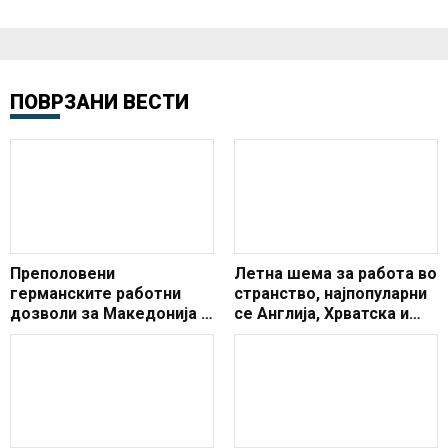
ПОВРЗАНИ ВЕСТИ
Преполовени
Летна шема за работа во
германските работни
странство, најпопуларни
дозволи за Македонија и
се Англија, Хрватска и
Балканот
Германија