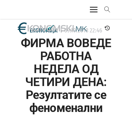
АКТУЕЛНО
ЕКОНОМИЈА
09.10.2018
22:46
ФИРМА ВОВЕДЕ
ЕКОНОМИЈА
РАБОТНА
ФИНАНСИИ
НЕДЕЛА ОД
БАНКАРСТВО
ЧЕТИРИ ДЕНА:
ЖИВОТ
Резултатите се
МОЗАИК
феноменални