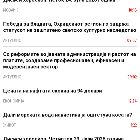
МОЗАИК
10:18
Победа за Владата, Охридскиот регион го задржа
статусот на заштитено светско културно наследство
АКТУЕЛНО
09:07
Со реформите во јавната администрација и растот на
платите, создаваме професионален, ефикасен и
модерен јавен сектор
АКТУЕЛНО
09:02
Цената на нафтата скокна на 94 долари
ЕКОНОМИЈА
12:24
Дали морската вода навистина ја оштетува косата?
ЖИВОТ
11:22
Дневен хороскоп: Четврток 23. Јули 2026 година