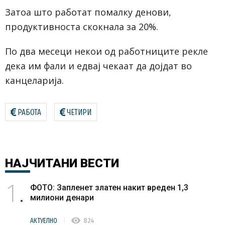
Затоа што работат помалку денови,
продуктивноста скокнала за 20%.
По два месеци некои од работниците рекле
дека им фали и едвај чекаат да дојдат во
канцеларија.
РАБОТА
ЧЕТИРИ
НАЈЧИТАНИ
ВЕСТИ
1
ФОТО: Запленет златен накит вреден 1,3
милиони денари
visibility
АКТУЕЛНО
824