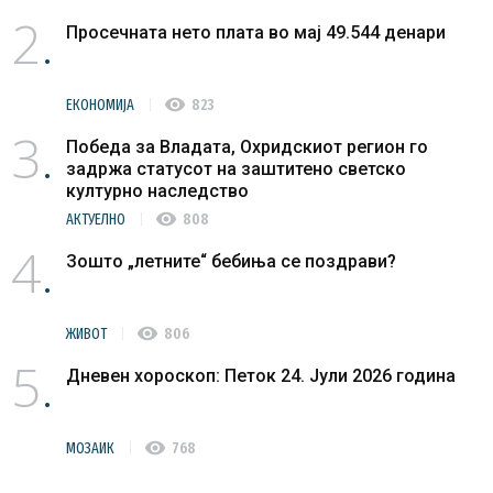
2
Просечната нето плата во мај 49.544 денари
visibility
ЕКОНОМИЈА
823
3
Победа за Владата, Охридскиот регион го
задржа статусот на заштитено светско
културно наследство
visibility
АКТУЕЛНО
808
4
Зошто „летните“ бебиња се поздрави?
visibility
ЖИВОТ
806
5
Дневен хороскоп: Петок 24. Јули 2026 година
visibility
МОЗАИК
768