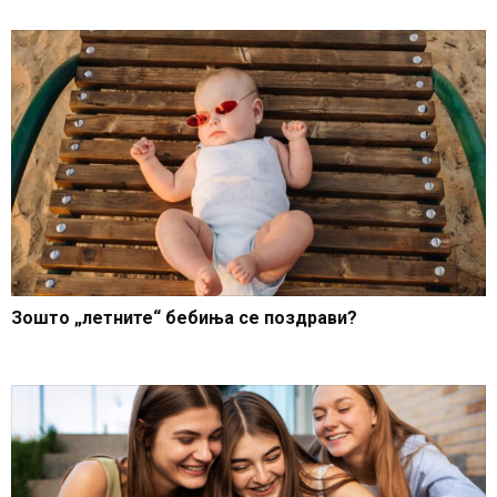
Зошто „летните“ бебиња се поздрави?