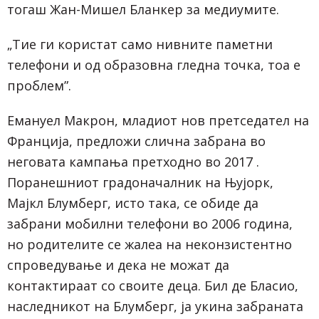
тогаш Жан-Мишел Бланкер за медиумите.
„Тие ги користат само нивните паметни
телефони и од образовна гледна точка, тоа е
проблем”.
Емануел Макрон, младиот нов претседател на
Франција, предложи слична забрана во
неговата кампања претходно во 2017 .
Поранешниот градоначалник на Њујорк,
Мајкл Блумберг, исто така, се обиде да
забрани мобилни телефони во 2006 година,
но родителите се жалеа на неконзистентно
спроведување и дека не можат да
контактираат со своите деца. Бил де Бласио,
наследникот на Блумберг, ја укина забраната