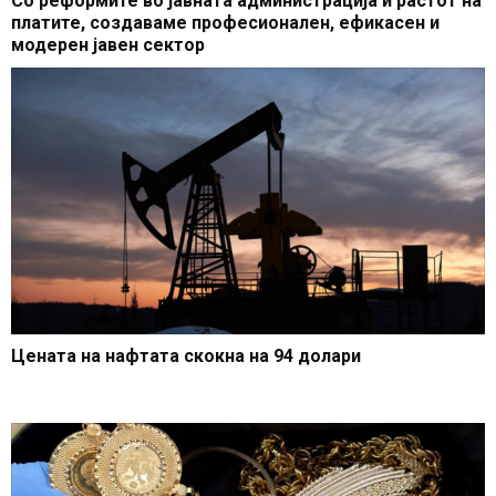
Со реформите во јавната администрација и растот на
платите, создаваме професионален, ефикасен и
модерен јавен сектор
Цената на нафтата скокна на 94 долари