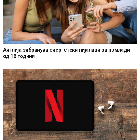
Англија забранува енергетски пијалаци за помлади
од 16 години