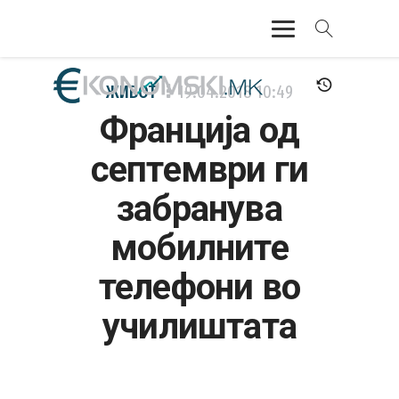
АКТУЕЛНО
ЖИВОТ
19.04.2018
10:49
Франција од
ЕКОНОМИЈА
септември ги
ФИНАНСИИ
забранува
БАНКАРСТВО
мобилните
ЖИВОТ
телефони во
МОЗАИК
училиштата