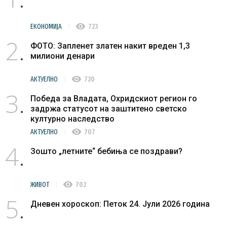
visibility
ЕКОНОМИЈА
723
2
ФОТО: Запленет златен накит вреден 1,3
милиони денари
visibility
АКТУЕЛНО
720
3
Победа за Владата, Охридскиот регион го
задржа статусот на заштитено светско
културно наследство
visibility
АКТУЕЛНО
707
4
Зошто „летните“ бебиња се поздрави?
visibility
ЖИВОТ
702
5
Дневен хороскоп: Петок 24. Јули 2026 година