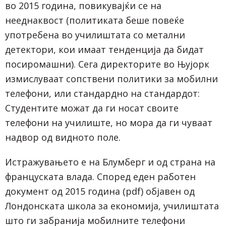
во 2015 година, повикувајќи се на
нееднаквост (политиката беше повеќе
употребена во училиштата со метални
детектори, кои имаат тенденција да бидат
посиромашни). Сега директорите во Њујорк
измислуваат сопствени политики за мобилни
телефони, или стандардно на стандардот:
Студентите можат да ги носат своите
телефони на училиште, но мора да ги чуваат
надвор од видното поле.
Истражувањето е на Блумберг и од страна на
француската влада. Според еден работен
документ од 2015 година (pdf) објавен од
Лондонската школа за економија, училиштата
што ги забранија мобилните телефони