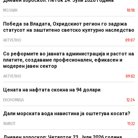
Дневен хороскоп: Петок 24. Јули 2026 година
МОЗАИК
10:18
Победа за Владата, Охридскиот регион го задржа
статусот на заштитено светско културно наследство
АКТУЕЛНО
09:07
Со реформите во јавната администрација и растот на
платите, создаваме професионален, ефикасен и
модерен јавен сектор
АКТУЕЛНО
09:02
Цената на нафтата скокна на 94 долари
ЕКОНОМИЈА
12:24
Дали морската вода навистина ја оштетува косата?
ЖИВОТ
11:22
Дневен хороскоп: Четврток 23. Јули 2026 година