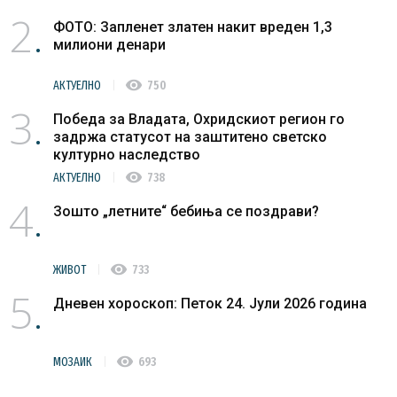
2
ФОТО: Запленет златен накит вреден 1,3
милиони денари
visibility
АКТУЕЛНО
750
3
Победа за Владата, Охридскиот регион го
задржа статусот на заштитено светско
културно наследство
visibility
АКТУЕЛНО
738
4
Зошто „летните“ бебиња се поздрави?
visibility
ЖИВОТ
733
5
Дневен хороскоп: Петок 24. Јули 2026 година
visibility
МОЗАИК
693