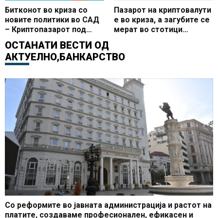
Битконот во криза со
Пазарот на криптовалути
новите политики во САД
е во криза, а загубите се
– Криптопазарот под
мерат во стотици
силен притисок
милијарди долари
ОСТАНАТИ ВЕСТИ ОД
АКТУЕЛНО
,
БАНКАРСТВО
Со реформите во јавната администрација и растот на
платите, создаваме професионален, ефикасен и