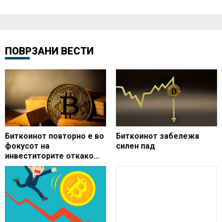
ПОВРЗАНИ ВЕСТИ
Биткоинот повторно е во
Биткоинот забележа
фокусот на
силен пад
инвеститорите откако
неговата цена се искачи
на околу 65.000 долари