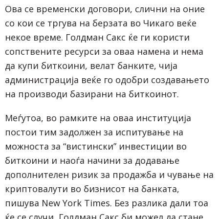
Ова се временски договори, слични на оние
со кои се тргува на берзата во Чикаго веќе
некое време. Голдман Сакс ќе ги користи
сопствените ресурси за оваа намена и нема
да купи биткоини, велат банките, чија
администрација веќе го одобри создавањето
на производи базирани на биткоинот.
Меѓутоа, во рамките на оваа институција
постои тим задолжен за испитување на
можноста за “вистински” инвестиции во
биткоини и наоѓа начини за додавање
дополнителен ризик за продажба и чување на
криптовалути во бизнисот на банката,
пишува New York Times. Без разлика дали тоа
ќе се случи, Голдман Сакс би можел да стане