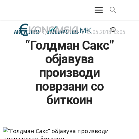
АКТУЕЛНО
АКТУЕЛНО
БАНКАРСТВО
15.05.2018
13:05
,
“Голдман Сакс”
ЕКОНОМИЈА
објавува
ФИНАНСИИ
производи
БАНКАРСТВО
поврзани со
ЖИВОТ
биткоин
МОЗАИК