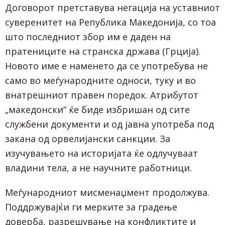
Договорот претставува негација на уставниот
суверенитет на Република Македонија, со тоа
што последниот збор им е даден на
пратениците на странска држава (Грција).
Новото име е наменето да се употребува не
само во меѓународните односи, туку и во
внатрешниот правен поредок. Атрибутот
„македонски“ ќе биде избришан од сите
службени документи и од јавна употреба под
закана од орвелијански санкции. За
изучувањето на историјата ќе одлучуваат
владини тела, а не научните работници.
Меѓународниот мисменаџмент продолжува.
Поддржувајќи ги мерките за градење
доверба, разрешување на конфликтите и