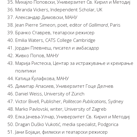
Михајло Поповски, Универзитет Св. Кирил и Методиј
Miranda Vickers, Independent Scholar, UK
Александар Димовски, МАНУ
Jean Pierre Simeon, poet, editor of
Gallimard
, Paris
Бранко Ставрев, театарски режисер
Emilia Waters, CATS College Cambridge
Јордан Плевнеш, писател и амбасадор
Живко Попов, МАНУ
Марија Ристеска, Центар за истражување и креирање
политики
Катица Ќулафкова, МАНУ
Димитар Апасиев, Универзитет Гоце Делчев
Daniel Weiss, University of Zürich
Victor Bivell, Publisher,
Pollitecon Publications
, Sydney
Marko Pavlovski, writer, University of Zagreb
Елка Јачева-Улчар, Универзитет Св. Кирил и Методиј
Dragan Duško Vukotić, media specialist, Podgorica
Јани Бојаџи, филмски и театарски режисер