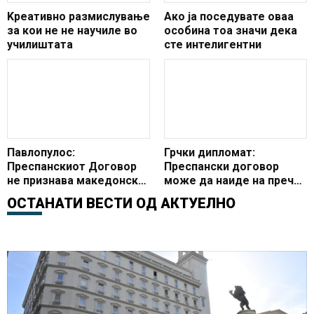
Kреативно размислување
Ако ја поседувате оваа
за кои не не научиле во
особина тоа значи дека
училиштата
сте интелигентни
Павлопулос:
Грчки дипломат:
Преспанскиот Договор
Преспански договор
не признава македонска
може да наиде на пречки
нација туку државјанство
во ОН
ОСТАНАТИ ВЕСТИ ОД
АКТУЕЛНО