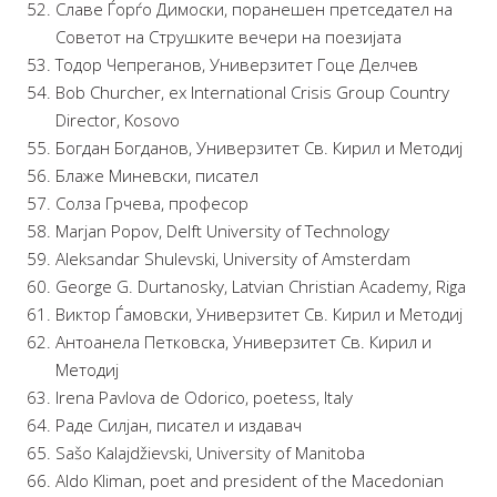
Славе Ѓорѓо Димоски, поранешен претседател на
Советот на Струшките вечери на поезијата
Тодор Чепреганов, Универзитет Гоце Делчев
Bob Churcher, ex International Crisis Group Country
Director, Kosovo
Богдан Богданов, Универзитет Св. Кирил и Методиј
Блаже Миневски, писател
Солза Грчева, професор
Marjan Popov, Delft University of Technology
Aleksandar Shulevski, University of Amsterdam
George G. Durtanosky, Latvian Christian Academy, Riga
Виктор Ѓамовски, Универзитет Св. Кирил и Методиј
Антоанела Петковска, Универзитет Св. Кирил и
Методиј
Irena Pavlova de Odorico, poetess, Italy
Раде Силјан, писател и издавач
Sašo Kalajdžievski, University of Manitoba
Aldo Kliman, poet and president of the Macedonian