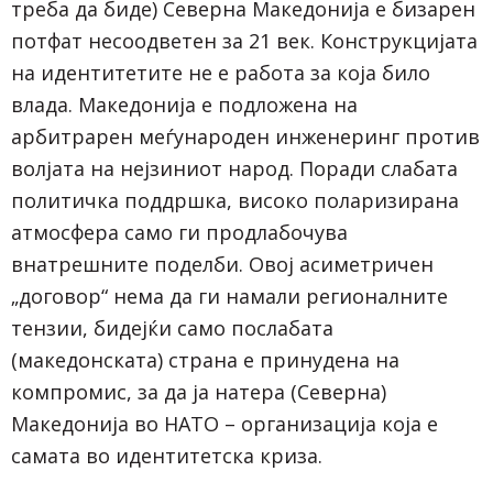
треба да биде) Северна Македонија е бизарен
потфат несоодветен за 21 век. Конструкцијата
на идентитетите не е работа за која било
влада. Македонија е подложена на
арбитрарен меѓународен инженеринг против
волјата на нејзиниот народ. Поради слабата
политичка поддршка, високо поларизирана
атмосфера само ги продлабочува
внатрешните поделби. Овој асиметричен
„договор“ нема да ги намали регионалните
тензии, бидејќи само послабата
(македонската) страна е принудена на
компромис, за да ја натера (Северна)
Македонија во НАТО – организација која е
самата во идентитетска криза.