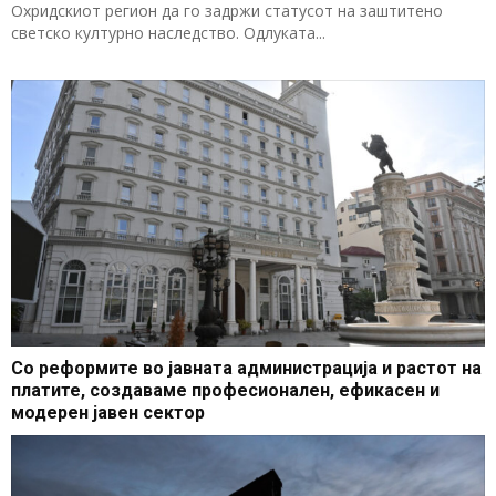
Охридскиот регион да го задржи статусот на заштитено
светско културно наследство. Одлуката...
Со реформите во јавната администрација и растот на
платите, создаваме професионален, ефикасен и
модерен јавен сектор