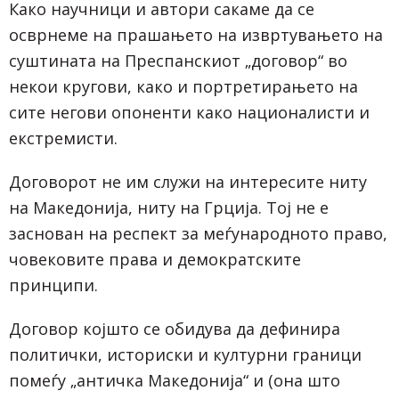
Како научници и автори сакаме да се
осврнеме на прашањето на извртувањето на
суштината на Преспанскиот „договор“ во
некои кругови, како и портретирањето на
сите негови опоненти како националисти и
екстремисти.
Договорот не им служи на интересите ниту
на Македонија, ниту на Грција. Тој не е
заснован на респект за меѓународното право,
човековите права и демократските
принципи.
Договор којшто се обидува да дефинира
политички, историски и културни граници
помеѓу „античка Македонија“ и (она што