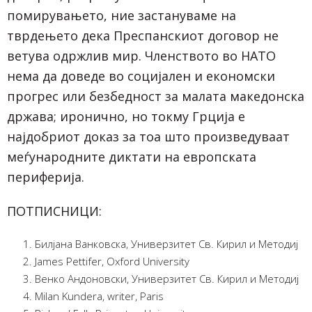
помирувањето, ние застануваме на
тврдењето дека Преспанскиот договор не
ветува одржлив мир. Членството во НАТО
нема да доведе во социјален и економски
прогрес или безбедност за малата македонска
држава; иронично, но токму Грција е
најдобриот доказ за тоа што произведуваат
меѓународните диктати на европската
периферија.
ПОТПИСНИЦИ
:
Билјана Ванковска, Универзитет Св. Кирил и Методиј
James Pettifer, Oxford University
Венко Андоновски, Универзитет Св. Кирил и Методиј
Milan Kundera, writer, Paris