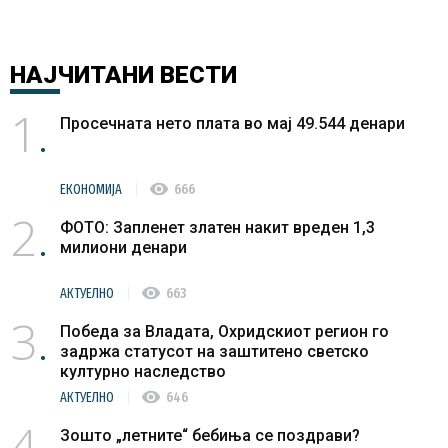
НАЈЧИТАНИ
ВЕСТИ
1
Просечната нето плата во мај 49.544 денари
visibility
ЕКОНОМИЈА
666
2
ФОТО: Запленет златен накит вреден 1,3
милиони денари
visibility
АКТУЕЛНО
663
3
Победа за Владата, Охридскиот регион го
задржа статусот на заштитено светско
културно наследство
visibility
АКТУЕЛНО
646
4
Зошто „летните“ бебиња се поздрави?