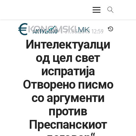
АКТУЕЛНО
АКТУЕЛНО
31.08.2018
12:59
Интелектуалци
ЕКОНОМИЈА
од цел свет
ФИНАНСИИ
испратија
БАНКАРСТВО
Отворено писмо
ЖИВОТ
со аргументи
МОЗАИК
против
Преспанскиот