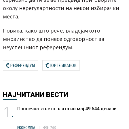
околу нерегулартности на некои избирачки
места.
Повика, како што рече, владејачкото
мнозинство да понесе одговорност за
неуспешниот референдум.
РЕФЕРЕНДУМ
ЃОРЃЕ ИВАНОВ
НАЈЧИТАНИ
ВЕСТИ
1
Просечната нето плата во мај 49.544 денари
visibility
ЕКОНОМИЈА
760