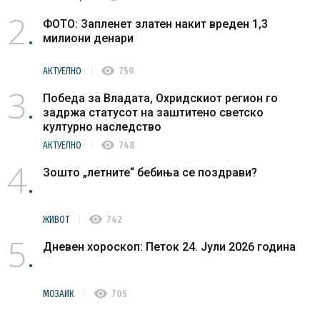
2
ФОТО: Запленет златен накит вреден 1,3
милиони денари
visibility
АКТУЕЛНО
759
3
Победа за Владата, Охридскиот регион го
задржа статусот на заштитено светско
културно наследство
visibility
АКТУЕЛНО
748
4
Зошто „летните“ бебиња се поздрави?
visibility
ЖИВОТ
742
5
Дневен хороскоп: Петок 24. Јули 2026 година
visibility
МОЗАИК
705