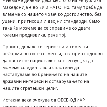
– Немаме дилеми дека местото на Република
Македонија е во ЕУ и НАТО. Но, таму треба да
влеземе со нашето човечко достоинство, без
уцени, притисоци и двојни стандарди. Само
така ќе можеме да се справиме со двата
големи предизвика, рече тој.
Првиот, додаде се сериозни и темелни
реформи во сите сегменти, а вториот одново
да постигне национален консензус „за да
можеме со еден глас и сплотени да
настапуваме во бранењето на нашите
државни интереси и остварувањето на
нашите стратешки цели“.
Истакна дека очекува од ОБСЕ-ОДИХР
сериозно да ги земе предвид приговорите