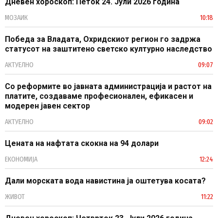
Дневен хороскоп: Петок 24. Јули 2026 година
МОЗАИК
10:18
Победа за Владата, Охридскиот регион го задржа
статусот на заштитено светско културно наследство
АКТУЕЛНО
09:07
Со реформите во јавната администрација и растот на
платите, создаваме професионален, ефикасен и
модерен јавен сектор
АКТУЕЛНО
09:02
Цената на нафтата скокна на 94 долари
ЕКОНОМИЈА
12:24
Дали морската вода навистина ја оштетува косата?
ЖИВОТ
11:22