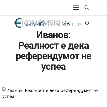
АКТУЕЛНО
АКТУЕЛНО
01.10.2018
19:02
Иванов:
ЕКОНОМИЈА
Реалност е дека
ФИНАНСИИ
референдумот не
БАНКАРСТВО
успеа
ЖИВОТ
МОЗАИК