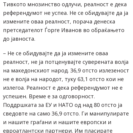
Тивкото мнозинство одлучи, реалност е дека
референдумот не успеа. Не се обидувајте да ја
измените оваа реалност, порача денеска
претседателот Ѓорге Иванов во обраќањето
до јавноста.
– Не се обидувајте да ја измените оваа
реалност, не ја потценувајте суверената волја
на македонскиот народ. 36,9 отсто излезеност
не е волја на народот, туку 63,1 отсто кои не
излегоа. Реалност е дека референдумот не е
успешен. Време е за одговорност.
Поддршката за ЕУ и НАТО од над 80 отсто ја
сведовте на само 36,9 отсто. Ги манипулирате
и нашите граѓани и нашите европски и
евроатлантски партнери. Им пласирате