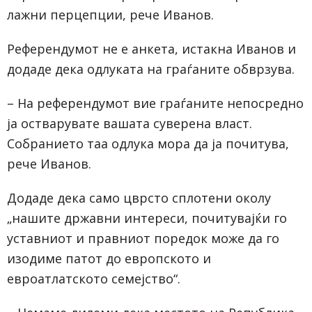
лажни перцепции, рече Иванов.
Референдумот не е анкета, истакна Иванов и
додаде дека одлуката на граѓаните обврзува.
– На референдумот вие граѓаните непосредно
ја остварувате вашата суверена власт.
Собранието таа одлука мора да ја почитува,
рече Иванов.
Додаде дека само цврсто сплотени околу
„нашите државни интереси, почитувајќи го
уставниот и правниот поредок може да го
изодиме патот до европското и
евроатлатското семејство“.