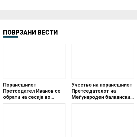
ПОВРЗАНИ ВЕСТИ
Поранешниот
Учество на поранешниот
Претседател Иванов се
Претседателот на
обрати на сесија во
Меѓународен балкански
Парламентот на Шкотска
симпозиум