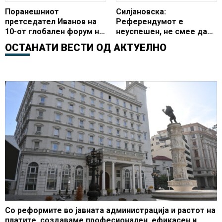
Поранешниот
Силјановска:
претседател Иванов на
Референдумот е
10-от глобален форум на
неуспешен, не смее да
Алијансата на
се толерира тиранијата
ОСТАНАТИ ВЕСТИ ОД
АКТУЕЛНО
цивилизациите на ОН во
на 80-те пратеници
Португалија
Со реформите во јавната администрација и растот на
платите, создаваме професионален, ефикасен и