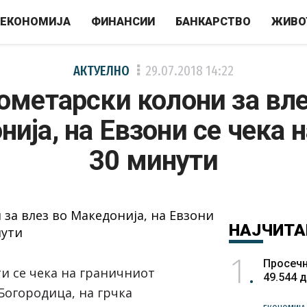
ЕКОНОМИЈА
ФИНАНСИИ
БАНКАРСТВО
ЖИВО
АКТУЕЛНО
29.07.2018
14:22
ометарски колони за вле
ија, на Евзони се чека 
30 минути
НАЈЧИТА
1
Просечн
ти се чека на граничниот
49.544 
Богородица, на грчка