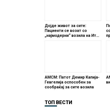
Дојде живот за сите:
П
Пациенти се возат со
с
„најмодерни“ возила на Итна
п
медицинска помош
АМСМ: Патот Демир Капија-
А
Гевгелија оспособен за
в
сообраќај за сите возила
ТОП ВЕСТИ