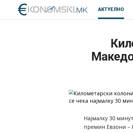
АКТУЕЛНО
Кил
Македон
Најмалку 30 мину
премин Евзони – 