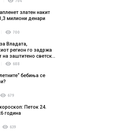
visibility
704
апленет златен накит
1,3 милиони денари
visibility
700
за Владата,
иот регион го задржа
т на заштитено светско
о наследство
visibility
688
летните“ бебиња се
ви?
visibility
679
хороскоп: Петок 24.
26 година
visibility
639