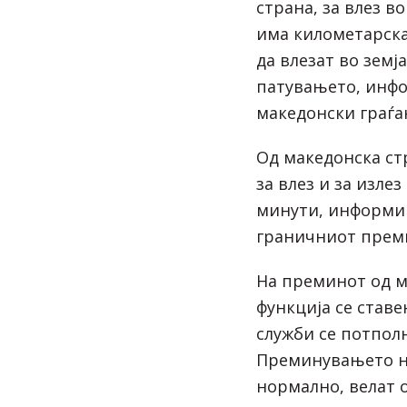
страна, за влез в
има километарска
да влезат во земј
патувањето, инф
македонски граѓа
Од македонска стр
за влез и за излез
минути, информи
граничниот прем
На преминот од м
функција се ставе
служби се потпол
Преминувањето н
нормално, велат 