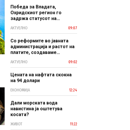
Победа за Владата,
Охридскиот регион го
задржа статусот на
заштитено светско културно
АКТУЕЛНО
09:07
наследство
Со реформите во јавната
администрација и растот на
платите, создаваме
професионален, ефикасен и
АКТУЕЛНО
09:02
модерен јавен сектор
Цената на нафтата скокна
на 94 долари
ЕКОНОМИЈА
12:24
Дали морската вода
навистина ја оштетува
косата?
ЖИВОТ
11:22