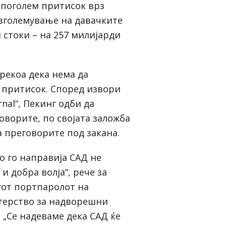
 поголем притисок врз
 зголемување на давачките
 стоки – на 257 милијарди
рекоа дека нема да
ј притисок. Според извори
urnal“, Пекинг одби да
оворите, по својата заложба
а преговорите под закана.
о го направија САД не
и добра волја“, рече за
от портпаролот на
терство за надворешни
 „Се надеваме дека САД ќе