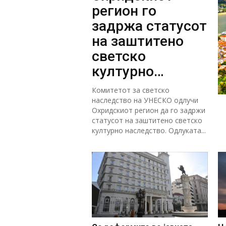
регион го
задржа статусот
на заштитено
светско
културно
наследство
Комитетот за светско
наследство на УНЕСКО одлучи
Охридскиот регион да го задржи
статусот на заштитено светско
културно наследство. Одлуката...