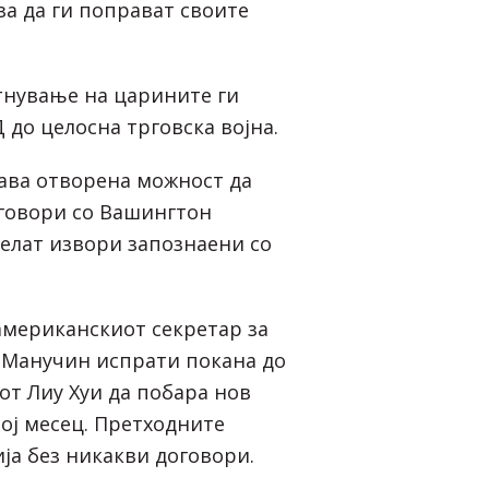
за да ги поправат своите
тнување на царините ги
 до целосна трговска војна.
тава отворена можност да
говори со Вашингтон
велат извори запознаени со
американскиот секретар за
 Манучин испрати покана до
т Лиу Хуи да побара нов
вој месец. Претходните
ја без никакви договори.