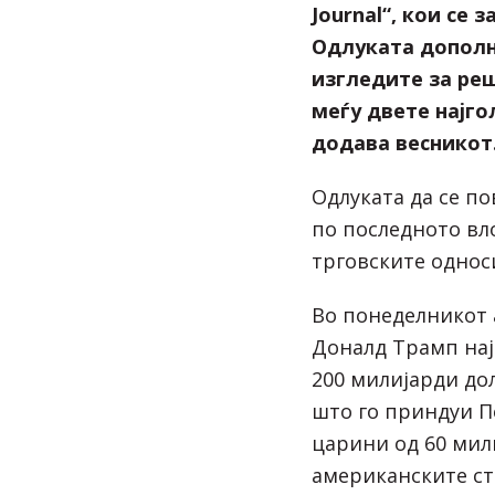
Journal“, кои се
Одлуката дополн
изгледите за ре
меѓу двете најго
додава весникот
Одлуката да се по
по последното вл
трговските односи
Во понеделникот 
Доналд Трамп на
200 милијарди дол
што го приндуи П
царини од 60 мил
американските ст