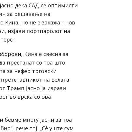
 јасно дека САД се оптимисти
ин за решавање на
о Кина, но не е закажан нов
ри, изјави портпаролот на
јтерс“.
борови, Кина е свесна за
да престанат со тоа што
та за нефер трговски
 претставникот на Белата
от Трамп јасно ја изрази
ст во врска со ова
и бевме многу јасни за тоа
но“, рече тој. „Сè уште сум