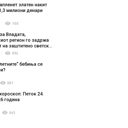
апленет златен накит
1,3 милиони денари
visibility
708
за Владата,
иот регион го задржа
т на заштитено светско
о наследство
visibility
694
летните“ бебиња се
ви?
visibility
687
хороскоп: Петок 24.
26 година
visibility
645