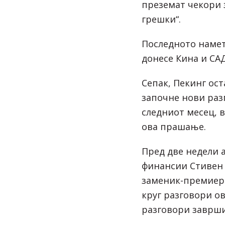
преземат чекори 
грешки“.
Последното наме
донесе Кина и САД
Сепак, Пекинг ос
започне нови раз
следниот месец, 
ова прашање.
Пред две недели 
финансии Стивен
заменик-премиеро
круг разговори о
разговори заврши