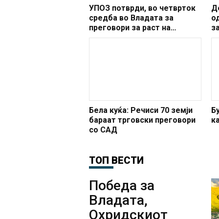
УПОЗ потврди, вo четврток
Д
средба во Владата за
о
преговори за раст на
з
платите
У
Бела куќа: Речиси 70 земји
Б
бараат трговски преговори
к
со САД
ТОП ВЕСТИ
Победа за
Владата,
Охридскиот