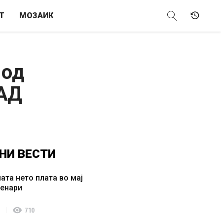
Т
МОЗАИК
 од
САД
НИ
ВЕСТИ
ата нето плата во мај
денари
visibility
710