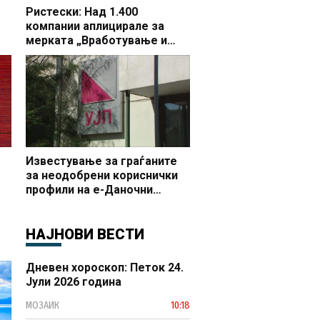
Ристески: Над 1.400
компании аплицирале за
мерката „Вработување и
раст“, во Делчево 44 фирми
бараат поддршка за 65 нови
вработувања
Известување за граѓаните
за неодобрени кориснички
профили на е-Даночни
услуги
НАЈНОВИ ВЕСТИ
Дневен хороскоп: Петок 24.
Јули 2026 година
МОЗАИК
10:18