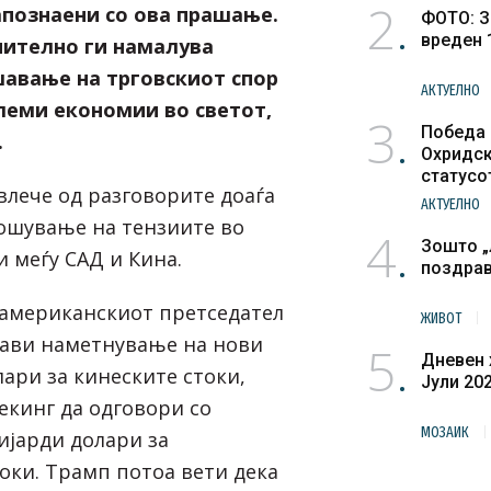
2
 запознаени со ова прашање.
ФОТО: З
вреден 
ително ги намалува
шавање на трговскиот спор
АКТУЕЛНО
леми економии во светот,
3
Победа 
.
Охридск
статусо
влече од разговорите доаѓа
културн
АКТУЕЛНО
ошување на тензиите во
4
Зошто „
 меѓу САД и Кина.
поздра
американскиот претседател
ЖИВОТ
јави наметнување на нови
5
Дневен 
ари за кинеските стоки,
Јули 20
екинг да одговори со
МОЗАИК
ијарди долари за
оки. Трамп потоа вети дека