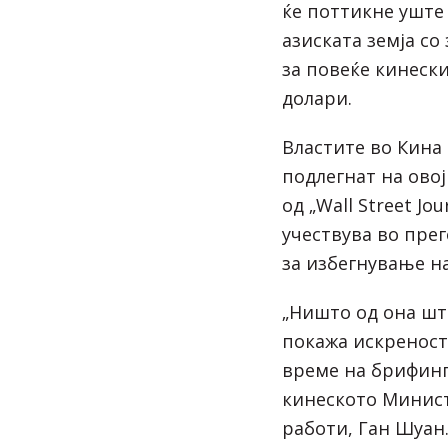
ќе поттикне уште
азиската земја со
за повеќе кинески
долари.
Властите во Кина 
подлегнат на ово
од „Wall Street Jo
учествува во прег
за избегнување н
„Ништо од она шт
покажа искреност 
време на брифинг
кинеското Минис
работи, Ган Шуан.