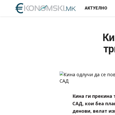
АКТУЕЛНО
Ки
тр
Кина ги прекина 
САД, кои беа пла
денови, велат изв