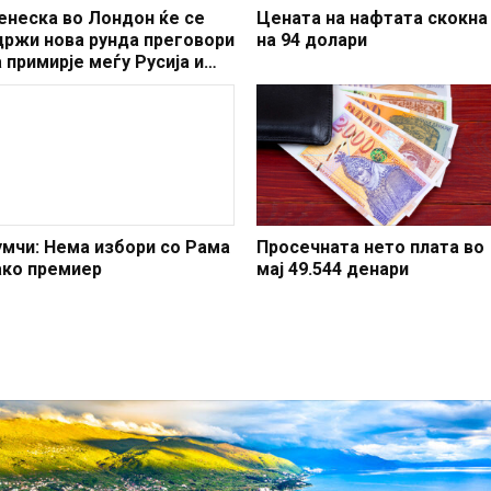
енеска во Лондон ќе се
Цената на нафтата скокна
држи нова рунда преговори
на 94 долари
а примирје меѓу Русија и
краина
умчи: Нема избори со Рама
Просечната нето плата во
ако премиер
мај 49.544 денари