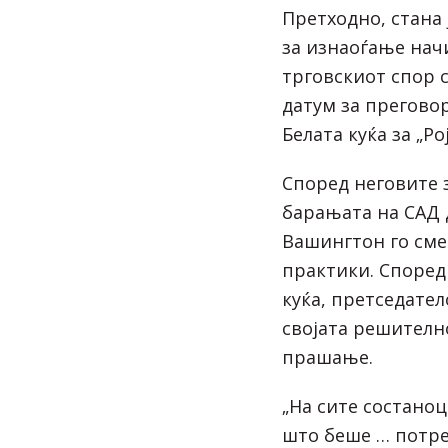
Претходно, стана
за изнаоѓање нач
трговскиот спор с
датум за прегово
Белата куќа за „Ро
Според неговите з
барањата на САД 
Вашингтон го сме
практики. Според
куќа, претседател
својата решително
прашање.
„На сите состаноц
што беше … потреб