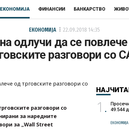
ЕКОНОМИЈА
ФИНАНСИИ
БАНКАРСТВО
ЖИВО
ЕКОНОМИЈА
22.09.2018
14:35
на одлучи да се повлече
говските разговори со 
НАЈЧИТА
1
Просечн
трговските разговори со
49.544 
нирани за наредните
ЕКОНОМИЈА
ори за „Wall Street