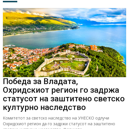
Победа за Владата,
Охридскиот регион го задржа
статусот на заштитено светско
културно наследство
Комитетот за светско наследство на УНЕСКО одлучи
Охридскиот регион да го задржи статусот на заштитено