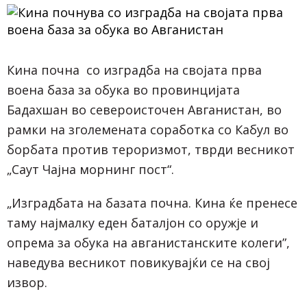
Кина почна со изградба на својата прва
воена база за обука во провинцијата
Бадахшан во североисточен Авганистан, во
рамки на зголемената соработка со Кабул во
борбата против тероризмот, тврди весникот
„Саут Чајна морнинг пост“.
„Изградбата на базата почна. Кина ќе пренесе
таму најмалку еден баталјон со оружје и
опрема за обука на авганистанските колеги”,
наведува весникот повикувајќи се на свој
извор.