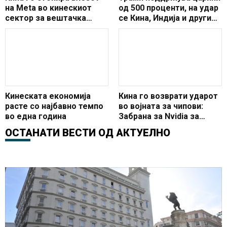
на Meta во кинескиот
од 500 проценти, на удар
сектор за вештачка
се Кина, Индија и други
интелигенција
земји
Кинеската економија
Кина го возврати ударот
расте со најбавно темпо
во војната за чипови:
во една година
Забрана за Nvidia за
ТикТок и Алибаба
ОСТАНАТИ ВЕСТИ ОД
АКТУЕЛНО