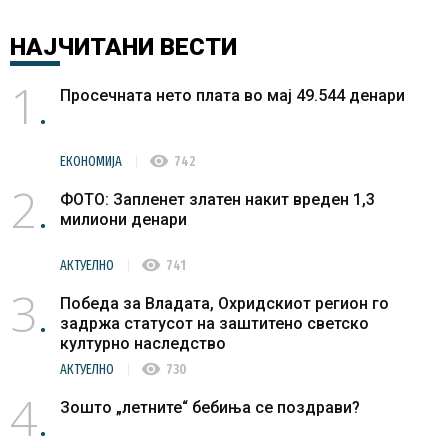
НАЈЧИТАНИ
ВЕСТИ
1
Просечната нето плата во мај 49.544 денари
visibility
ЕКОНОМИЈА
742
2
ФОТО: Запленет златен накит вреден 1,3
милиони денари
visibility
АКТУЕЛНО
741
3
Победа за Владата, Охридскиот регион го
задржа статусот на заштитено светско
културно наследство
visibility
АКТУЕЛНО
730
4
Зошто „летните“ бебиња се поздрави?