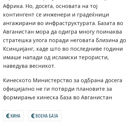
Африка. Но, досега, основата на тој
контингент се инженери и градеќници
ангажирани во инфраструктурата. Базата во
Авганистан мора да одигра многу поинаква
стратешка улога поради неговата близина до
Ксинџијанг, каде што во последниве години
имаше напади од исламски терористи,
наведува весникот.
Кинеското Министерство за одбрана досега
официјално не ги потврди плановите за
формирање кинеска база во Авганистан
КИНА
ВОЕНА БАЗА