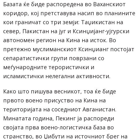
Базата ќе биде распоредена во Ваханскиот
коридор, кој претставува насип во планините
кои граничат со три земји: Таџикистан на
север, Пакистан на југ и Ксинџијанг-ујгурски
автономен регион на Кина на исток. Во
претежно муслиманскиот Ксинџианг постојат
сепаратистички групи поврзани со
меѓународните терористички и
исламистички нелегални активности.
Како што пишува весникот, тоа ќе биде
првото воено присуство на Кина на
територијата на соседниот Авганистан.
Минатата година, Пекинг ја распореди
својата прва воено-логистичка база во
странство, во Џибути на источниот брег на