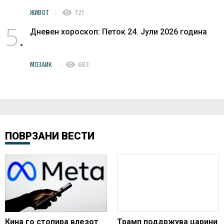
visibility
ЖИВОТ
721
5
Дневен хороскоп: Петок 24. Јули 2026 година
visibility
МОЗАИК
683
ПОВРЗАНИ ВЕСТИ
Кина го стопира влезот
Трамп поддржува царини