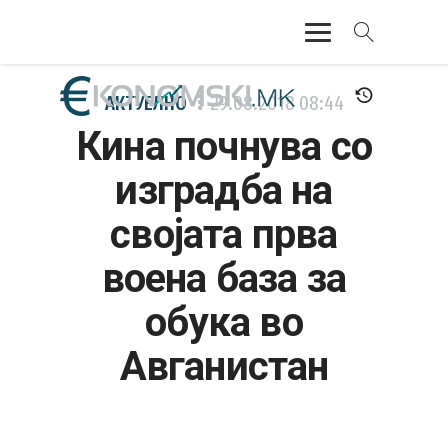
АКТУЕЛНО
АКТУЕЛНО
29.08.2018
08:44
Кина почнува со
ЕКОНОМИЈА
изградба на
ФИНАНСИИ
својата прва
БАНКАРСТВО
воена база за
ЖИВОТ
обука во
МОЗАИК
Авганистан