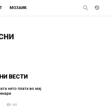
Т
МОЗАИК
сни
НИ
ВЕСТИ
ата нето плата во мај
денари
visibility
661