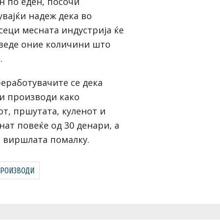
н по еден, посочи
увајќи надеж дека во
сеци месната индустрија ќе
зведе оние количини што
.
еработувачите се дека
и производи како
от, пршутата, куленот и
нат повеќе од 30 денари, а
 виршлата помалку.
ПРОИЗВОДИ