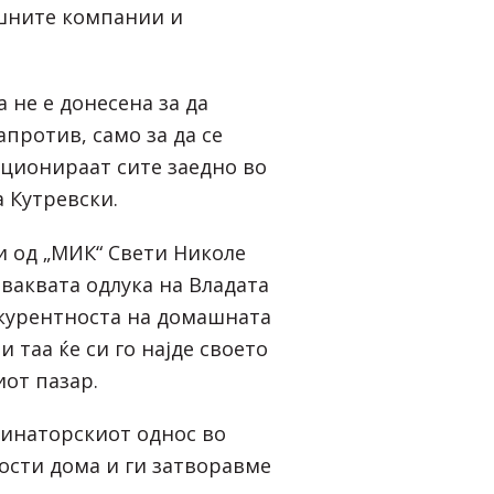
шните компании и
 не е донесена за да
апротив, само за да се
ционираат сите заедно во
 Кутревски.
и од „МИК“ Свети Николе
ваквата одлука на Владата
нкурентноста на домашната
и таа ќе си го најде своето
от пазар.
инаторскиот однос во
ости дома и ги затворавме