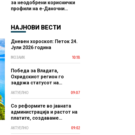
за неодобрени кориснички
профили на е-Даночни
услуги
НАЈНОВИ ВЕСТИ
Дневен хороскоп: Петок 24.
Јули 2026 година
МОЗАИК
10:18
Победа за Владата,
Охридскиот регион го
задржа статусот на
заштитено светско културно
АКТУЕЛНО
09:07
наследство
Со реформите во јавната
администрација и растот на
платите, создаваме
професионален, ефикасен и
АКТУЕЛНО
09:02
модерен јавен сектор