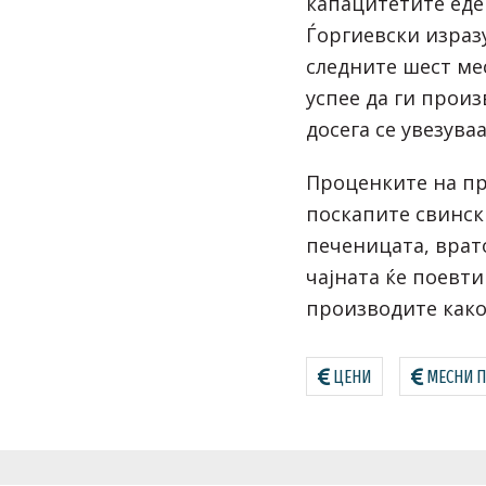
капацитетите еде
Ѓоргиевски израз
следните шест ме
успее да ги прои
досега се увезуваа
Проценките на пр
поскапите свинск
печеницата, врат
чајната ќе поевти
производите како
ЦЕНИ
МЕСНИ 