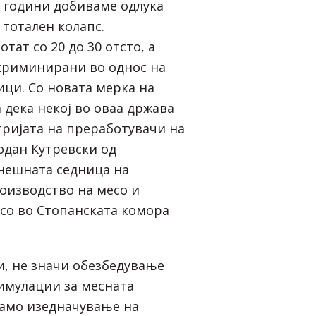
у години добиваме одлука
д тотален колапс.
тат со 20 до 30 отсто, а
криминирани во однос на
ици. Со новата мерка на
 дека некој во оваа држава
тријата на преработувачи на
одан Кутревски од
енешната седница на
роизводство на месо и
со во Стопанската комора
и, не значи обезбедување
имулации за месната
 само изедначување на