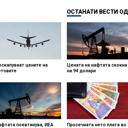
ОСТАНАТИ ВЕСТИ О
оскапуваат цените на
Цената на нафтата скокна
етовите
на 94 долари
афтата поевтинува, ИЕА
Просечната нето плата во