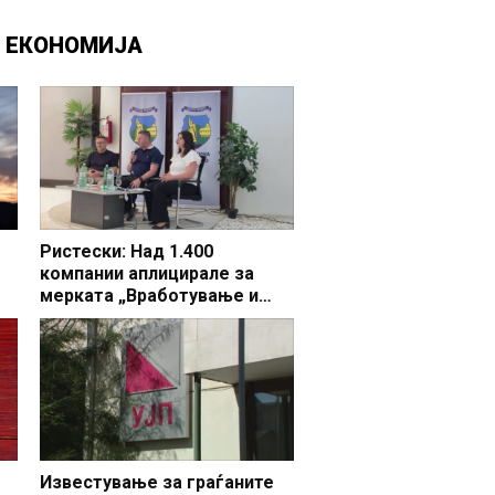
Д
ЕКОНОМИЈА
Ристески: Над 1.400
компании аплицирале за
мерката „Вработување и
раст“, во Делчево 44 фирми
бараат поддршка за 65 нови
вработувања
Известување за граѓаните