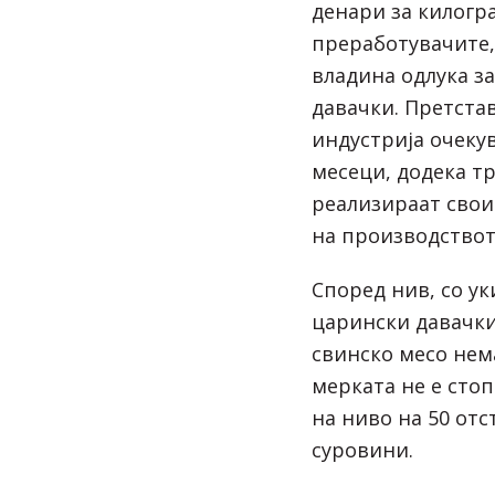
денари за килогра
преработувачите,
владина одлука з
давачки. Претста
индустрија очеку
месеци, додека тр
реализираат свои
на производствот
Според нив, со у
царински давачк
свинско месо нем
мерката не е стоп
на ниво на 50 отс
суровини.