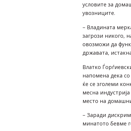
условите за дома
увозниците.
– Владината мерка
загрози никого, н
овозможи да функ
државата, истакна
Влатко Ѓорѓиевск
напомена дека со 
ќе се зголеми ко
месна индустрија 
место на домашни
– Заради дискрим
минатото бевме г