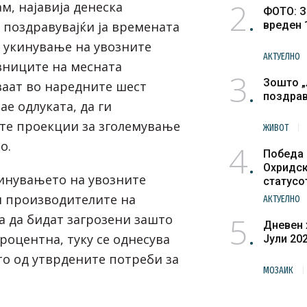
2
м, најавија денеска
ФОТО: З
 поздравувајќи ја времената
вреден 
а укинување на увозните
АКТУЕЛНО
вниците на месната
3
Зошто „
ваат во наредните шест
поздра
ае одлуката, да ги
те проекции за зголемување
ЖИВОТ
о.
4
Победа 
Охридск
кинувањето на увозните
статусо
културн
и производителите на
АКТУЕЛНО
5
а да бидат загрозени зашто
Дневен 
роцентна, туку се однесува
Јули 20
то од утврдените потреби за
МОЗАИК