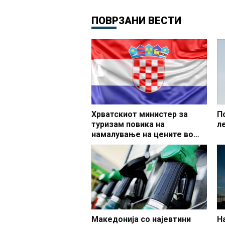
ПОВРЗАНИ ВЕСТИ
Хрватскиот министер за
П
туризам повика на
л
намалување на цените во
секторот до 20 отсто
Македонија со најевтини
Н