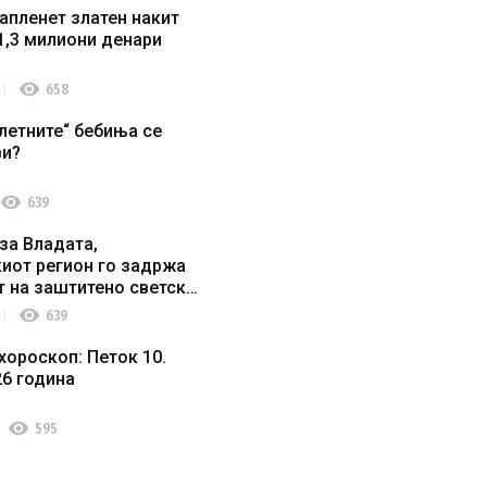
апленет златен накит
1,3 милиони денари
visibility
658
летните“ бебиња се
ви?
visibility
639
за Владата,
иот регион го задржа
т на заштитено светско
о наследство
visibility
639
хороскоп: Петок 10.
26 година
visibility
595