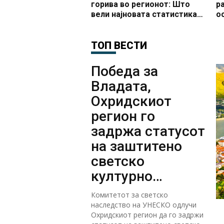
горива во регионот: Што
р
вели најновата статистика
о
за цените на бензините и
дизелот?
ТОП ВЕСТИ
Победа за
Владата,
Охридскиот
регион го
задржа статусот
на заштитено
светско
културно
наследство
Комитетот за светско
наследство на УНЕСКО одлучи
Охридскиот регион да го задржи