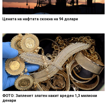
Цената на нафтата скокна на 94 долари
ФОТО: Запленет златен накит вреден 1,3 милиони
денари