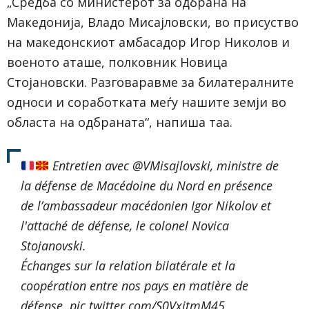
„Средба со министерот за одбрана на
Македонија, Владо Мисајловски, во присуство
на македонскиот амбасадор Игор Николов и
военото аташе, полковник Новица
Стојановски. Разговаравме за билатералните
односи и соработката меѓу нашите земји во
областа на одбраната“, напиша таа.
Entretien avec
@VMisajlovski
, ministre de
la défense de Macédoine du Nord en présence
de l’ambassadeur macédonien Igor Nikolov et
l'attaché de défense, le colonel Novica
Stojanovski.
Échanges sur la relation bilatérale et la
coopération entre nos pays en matière de
défense.
pic.twitter.com/S0VxjtmM45