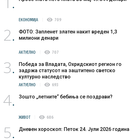
1
visibility
ЕКОНОМИЈА
709
2
ФОТО: Запленет златен накит вреден 1,3
милиони денари
visibility
АКТУЕЛНО
707
3
Победа за Владата, Охридскиот регион го
задржа статусот на заштитено светско
културно наследство
visibility
АКТУЕЛНО
693
4
Зошто „летните“ бебиња се поздрави?
visibility
ЖИВОТ
686
5
Дневен хороскоп: Петок 24. Јули 2026 година