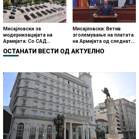
Мисајловски за
Мисајловски: Ветив
модернизацијата на
зголемување на платата
Армијата: Со САД
на Армијата од следната
потпишавме договори од
година
ОСТАНАТИ ВЕСТИ ОД
АКТУЕЛНО
околу 339 милиони евра