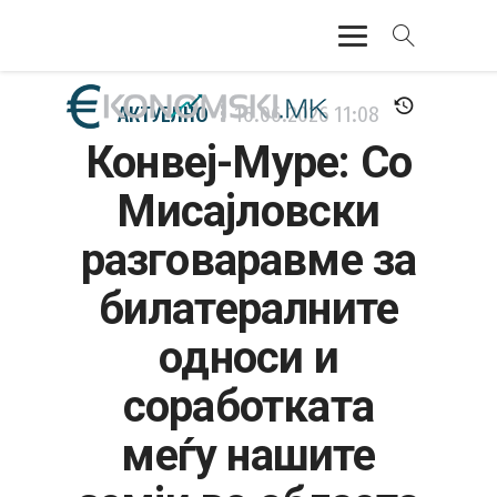
АКТУЕЛНО
АКТУЕЛНО
16.06.2026
11:08
Конвеј-Муре: Со
ЕКОНОМИЈА
Мисајловски
ФИНАНСИИ
разговаравме за
БАНКАРСТВО
билатералните
ЖИВОТ
односи и
МОЗАИК
соработката
меѓу нашите