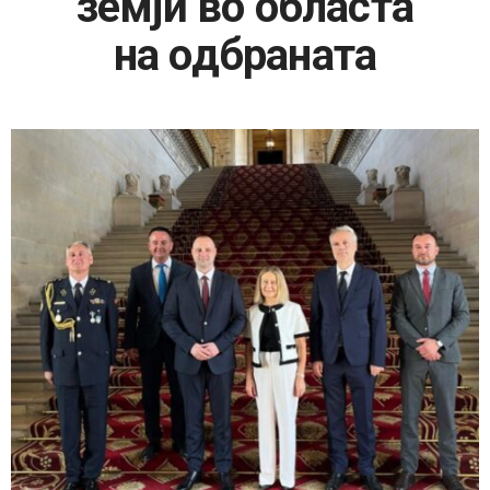
земји во областа
на одбраната