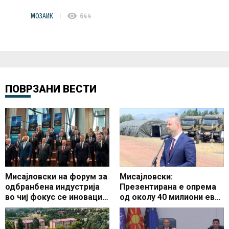
visibility
МОЗАИК
644
ПОВРЗАНИ ВЕСТИ
Мисајловски на форум за
Мисајловски:
одбранбена индустрија
Презентирана е опрема
во чиј фокус се иновации
од околу 40 милиони евра
и развој на одбранбената
од три пакети за
индустрија
модернизација на
Армијата