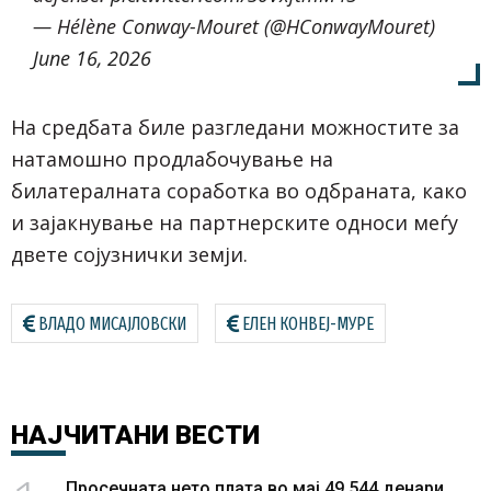
— Hélène Conway-Mouret (@HConwayMouret)
June 16, 2026
На средбата биле разгледани можностите за
натамошно продлабочување на
билатералната соработка во одбраната, како
и зајакнување на партнерските односи меѓу
двете сојузнички земји.
ВЛАДО МИСАЈЛОВСКИ
ЕЛЕН КОНВЕЈ-МУРЕ
НАЈЧИТАНИ
ВЕСТИ
Просечната нето плата во мај 49.544 денари