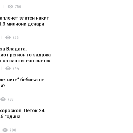
visibility
756
апленет златен накит
1,3 милиони денари
visibility
755
за Владата,
иот регион го задржа
т на заштитено светско
о наследство
visibility
744
летните“ бебиња се
ви?
visibility
738
хороскоп: Петок 24.
26 година
visibility
700