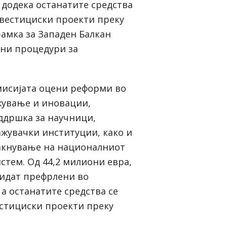
 додека останатите средства
нвестициски проекти преку
амка за Западен Балкан
тни процедури за
мисијата оцени реформи во
жување и иновации,
ддршка за научници,
жувачки институции, како и
акнување на националниот
стем. Од 44,2 милиони евра,
бидат префрлени во
а останатите средства се
стициски проекти преку