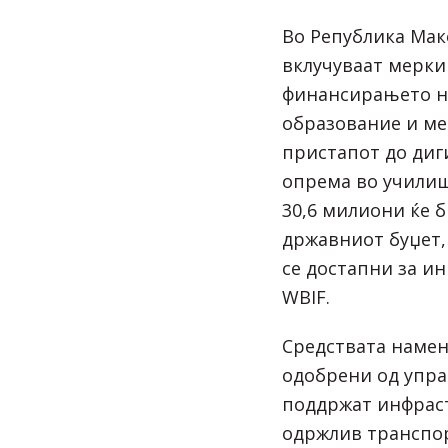
Во Република Мак
вклучуваат мерки
финансирањето н
образование и м
пристапот до диг
опрема во училиш
30,6 милиони ќе 
државниот буџет,
се достапни за и
WBIF.
Средствата намене
одобрени од упра
поддржат инфрас
одржлив транспор