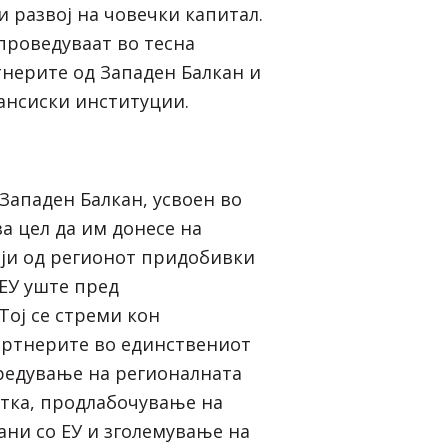
и развој на човечки капитал.
проведуваат во тесна
тнерите од Западен Балкан и
ансиски институции.
 Западен Балкан, усвоен во
за цел да им донесе на
ји од регионот придобивки
 ЕУ уште пред
Тој се стреми кон
артнерите во единствениот
предување на регионалната
тка, продлабочување на
ни со ЕУ и зголемување на