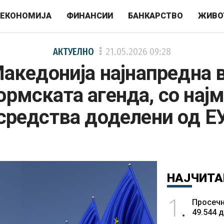
ЕКОНОМИЈА
ФИНАНСИИ
БАНКАРСТВО
ЖИВО
АКТУЕЛНО
21.05.2026
09:28
акедонија најнапредна 
рмската агенда, со нај
средства доделени од Е
НАЈЧИТА
1
Просечн
49.544 