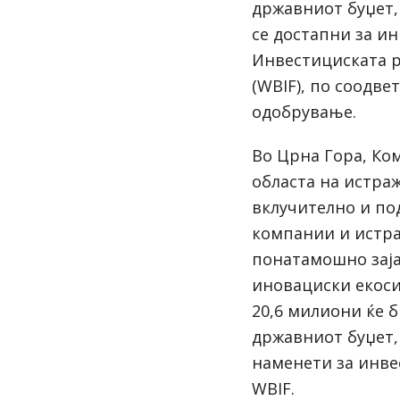
државниот буџет,
се достапни за и
Инвестициската р
(WBIF), по соодве
одобрување.
Во Црна Гора, Ко
областа на истра
вклучително и по
компании и истра
понатамошно зај
иновациски екоси
20,6 милиони ќе 
државниот буџет, 
наменети за инве
WBIF.