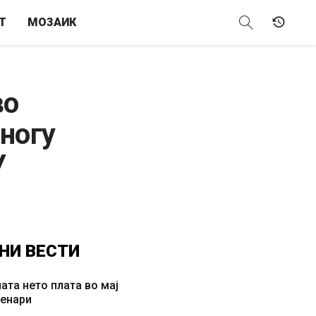
Т
МОЗАИК
во
многу
У
НИ
ВЕСТИ
ата нето плата во мај
денари