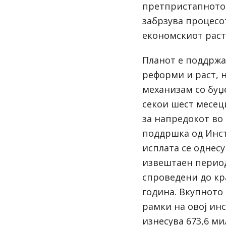
претпристапното
забрзува процес
економскиот раст
Планот е поддржа
реформи и раст, 
механизам со буџе
секои шест месец
за напредокот во
поддршка од Инст
исплата се однес
извештаен период
спроведени до кр
година. Вкупното
рамки на овој ин
изнесува 673,6 ми