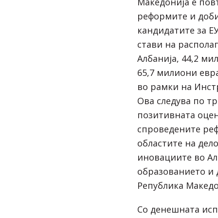
Македонија е пов
реформите и доби
кандидатите за ЕУ
стави на распола
Албанија, 44,2 ми
65,7 милиони евр
во рамки на Инст
Ова следува по т
позитивната оцен
спроведените ре
областите на дел
иновациите во Ал
образованието и 
Република Македо
Со денешната исп