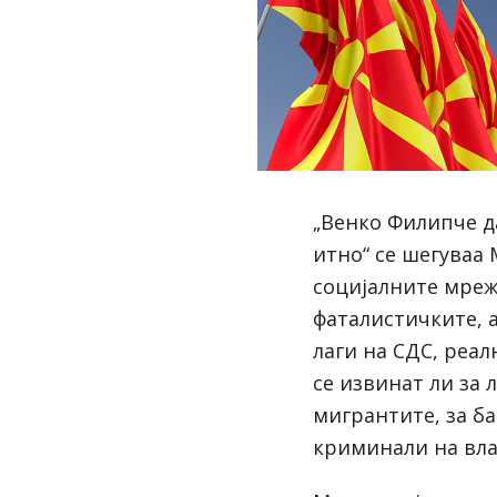
„Венко Филипче да
итно“ се шегуваа
социјалните мреж
фаталистичките, 
лаги на СДС, реал
се извинат ли за л
мигрантите, за б
криминали на вла