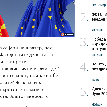
ЕКОНОМИЈА
2
ФОТО: З
вреден 
АКТУЕЛНО
3
Победа 
Охридск
 се јави на шалтер, под
статусо
културн
 Македонците денеска на
АКТУЕЛНО
4
и. Наспроти
Зошто „
апокалиптични и „думс-деј“
поздра
носта е многу поинаква. Ќе
ЖИВОТ
агите? Не, како и за
5
анкротот, за лажните
Дневен 
Јули 20
ста. Зошто? Еве зошто:
МОЗАИК