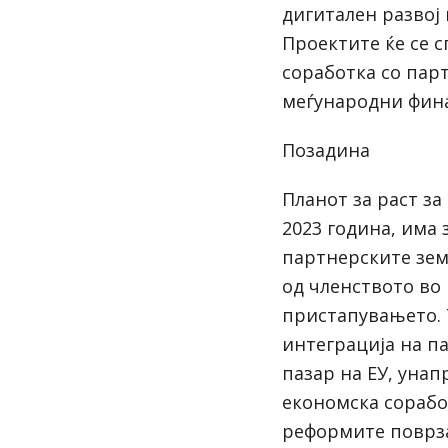
дигитален развој 
Проектите ќе се с
соработка со пар
меѓународни фин
Позадина
Планот за раст за
2023 година, има 
партнерските зем
од членството во
пристапувањето. 
интеграција на п
пазар на ЕУ, уна
економска сорабо
реформите поврза