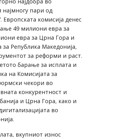
торно најдобра во
 најмногу пари од
. Европската комисија денес
гање 49 милиони евра за
лиони евра за Црна Гора и
а за Република Македонија,
рументот за реформи и раст.
ретото барање за исплата и
ка на Комисијата за
формски чекори во
овната конкурентност и
банија и Црна Гора, како и
дигитализацијата во
нија.
лата, вкупниот износ