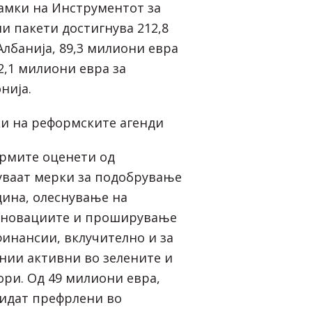
амки на Инструментот за
и пакети достигнува 212,8
Албанија, 89,3 милиони евра
2,1 милиони евра за
нија.
и на реформските агенди
ормите оценети од
уваат мерки за подобрување
дина, олеснување на
иновациите и проширување
финансии, вклучително и за
нии активни во зелените и
ори. Од 49 милиони евра,
бидат префрлени во