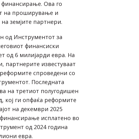
 финансирање. Ова го
от на проширување и
 на земјите партнери.
н од Инструментот за
неговиот финансиски
т од 6 милијарди евра. На
и, партнерите известуваат
 реформите спроведени со
рументот. Последната
ува на третиот полугодишен
, кој ги опфаќа реформите
ајот на декември 2025
 финансирање исплатено во
струмент од 2024 година
лиони евра.