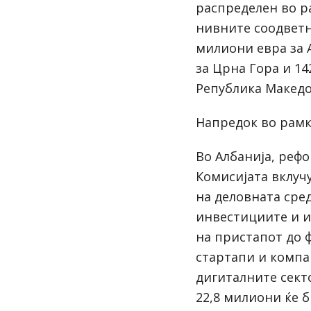
распределен во р
нивните соодветн
милиони евра за 
за Црна Гора и 14
Република Македо
Напредок во рамк
Во Албанија, реф
Комисијата вклуч
на деловната сре
инвестициите и 
на пристапот до 
стартапи и компа
дигиталните сект
22,8 милиони ќе 