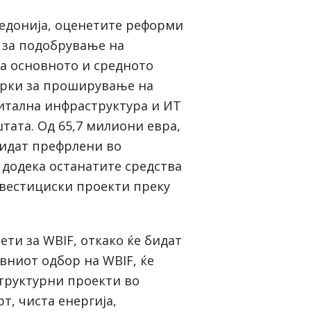
едонија, оценетите реформи
 за подобрување на
а основното и средното
ерки за проширување на
итална инфраструктура и ИТ
тата. Од 65,7 милиони евра,
бидат префрлени во
 додека останатите средства
нвестициски проекти преку
ти за WBIF, откако ќе бидат
вниот одбор на WBIF, ќе
труктурни проекти во
т, чиста енергија,