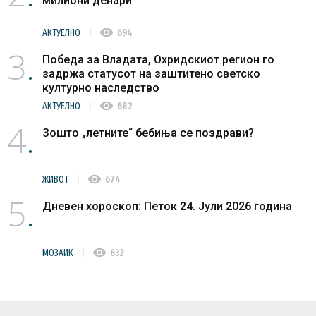
милиони денари
visibility
АКТУЕЛНО
694
3
Победа за Владата, Охридскиот регион го
задржа статусот на заштитено светско
културно наследство
visibility
АКТУЕЛНО
682
4
Зошто „летните“ бебиња се поздрави?
visibility
ЖИВОТ
674
5
Дневен хороскоп: Петок 24. Јули 2026 година
visibility
МОЗАИК
632