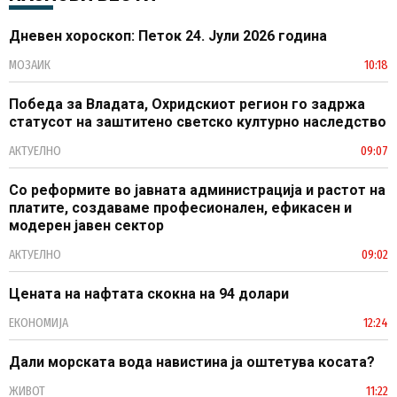
Дневен хороскоп: Петок 24. Јули 2026 година
МОЗАИК
10:18
Победа за Владата, Охридскиот регион го задржа
статусот на заштитено светско културно наследство
АКТУЕЛНО
09:07
Со реформите во јавната администрација и растот на
платите, создаваме професионален, ефикасен и
модерен јавен сектор
АКТУЕЛНО
09:02
Цената на нафтата скокна на 94 долари
ЕКОНОМИЈА
12:24
Дали морската вода навистина ја оштетува косата?
ЖИВОТ
11:22