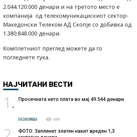
2.044.120.000 денари и на третото место е
компанија од телекомуникацискиот сектор-
Македонски Телеком АД Скопје со добивка од
1.380.848.000 денари.
Комплетниот преглед можете да го
погледнете
тука
.
НАЈЧИТАНИ
ВЕСТИ
1
Просечната нето плата во мај 49.544 денари
visibility
ЕКОНОМИЈА
698
2
ФОТО: Запленет златен накит вреден 1,3