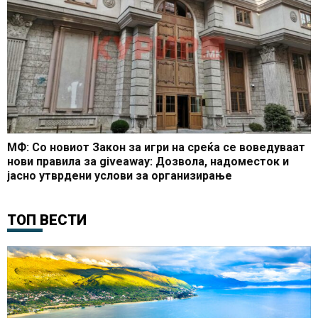
МФ: Со новиот Закон за игри на среќа се воведуваат
нови правила за giveaway: Дозвола, надоместок и
јасно утврдени услови за организирање
ТОП ВЕСТИ