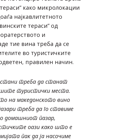
 тераси“ како микролокации
доаѓа најкавлитетното
„винските тераси“ од
торатерството и
де тие вина треба да се
ителите во туристичките
одветен, правилен начин.
настани треба да станат
ашите туристички места.
о на македонското вино
азари треба да го ставиме
со домашниот пазар,
стичките оази како што е
мијата пак да ја насочиме