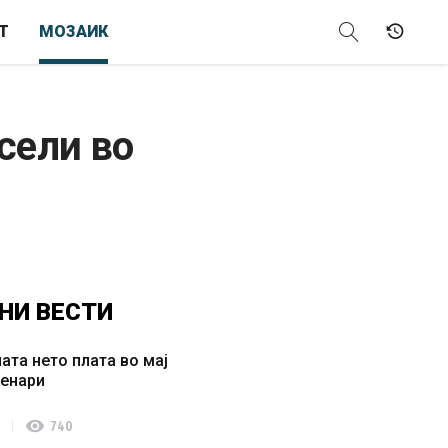
Т
МОЗАИК
сели во
НИ
ВЕСТИ
ата нето плата во мај
денари
visibility
740