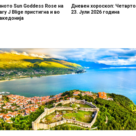
иното Sun Goddess Rose на
Дневен хороскоп: Четврто
ry J Blige пристигна и во
23. Јули 2026 година
акедонија