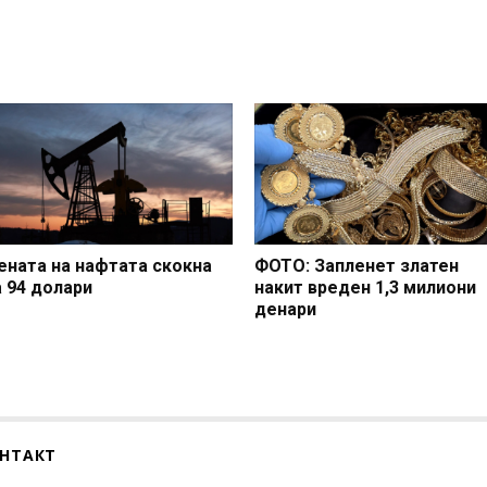
ената на нафтата скокна
ФОТО: Запленет златен
а 94 долари
накит вреден 1,3 милиони
денари
НТАКТ