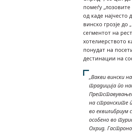
помеѓу „лозовите
од каде најчесто 
винско грозје до 
сегментот на рес
хотелиерството ка
понудат на посет
дестинации на со
„Вакви вински 
традиција по н
Претставувањет
на странските п
во еквилибриум 
особено во тури
Охрид. Гастроно