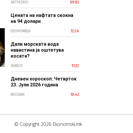
АКТУЕЛНО
09:02
модерен јавен сектор
Цената на нафтата скокна
на 94 долари
ЕКОНОМИЈА
12:24
Дали морската вода
навистина ја оштетува
косата?
ЖИВОТ
11:22
Дневен хороскоп: Четврток
23. Јули 2026 година
МОЗАИК
10:42
© Copyright 2026 Ekonomski.mk