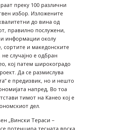
ираат преку 100 различни
ствен избор. Изложените
 квалитетни до вина од
т, правилно послужени,
ни информации околу
, сортите и македонските
, не случајно е одбран
ео
, кој патем широкоградо
роект. Да се размислува
та“ е предизвик, но и нешто
ономијата напред, Во тоа
етстави тимот на Канео кој е
рономскиот дел.
вен
„Вински Тераси –
а се потенцира тесната врска