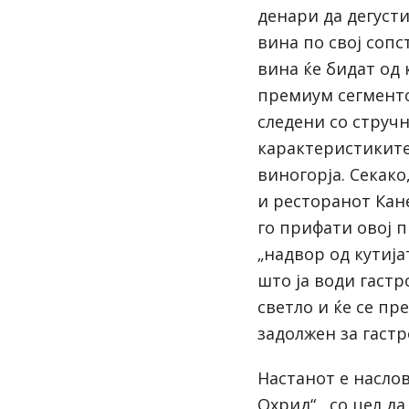
денари да дегуст
вина по свој соп
вина ќе бидат од
премиум сегменто
следени со струч
карактеристиките
виногорја. Секако
и
ресторанот Кан
го прифати овој п
„надвор од кутија
што ја води гастр
светло и ќе се пр
задолжен за гаст
Настанот е насло
Охрид“
, со цел д