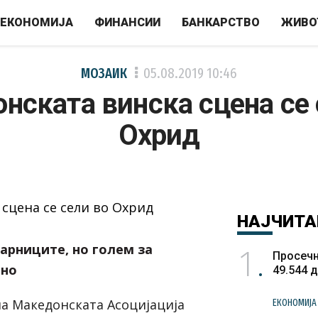
ЕКОНОМИЈА
ФИНАНСИИ
БАНКАРСТВО
ЖИВО
МОЗАИК
05.08.2019
10:46
нската винска сцена се 
Охрид
НАЈЧИТА
1
арниците, но голем за
Просечн
ино
49.544 
на
Македонската Асоцијација
ЕКОНОМИЈА