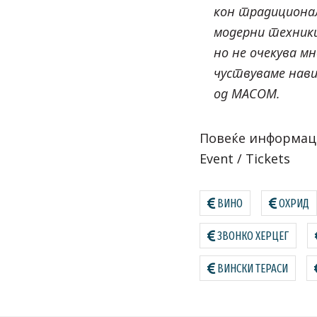
кон традиционал
модерни техники
но не очекува м
чуствуваме нави
од МАСОМ.
Повеќе информац
Event
/
Tickets
ВИНО
ОХРИД
ЗВОНКО ХЕРЦЕГ
ВИНСКИ ТЕРАСИ