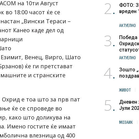
2
МАСОМ
на 10ти Август
ФОТО: З
к во 18:00 часот ќе се
вреден 
 настан
„Вински Тераси –
АКТУЕЛНО
анот Канео
каде дел од
3
Победа 
нарници
Охридск
ато
статусо
културн
,
Езимит
,
Венец
,
Вирго
,
Шато
АКТУЕЛНО
Брзанов
) ќе ги претстават
4
Зошто „
омашните и странските
поздра
ЖИВОТ
5
 Охрид е тоа што за прв пат
Дневен 
ање ќе се спроведе во
Јули 20
р, како што доликува на
МОЗАИК
а. Имено гостите ќе имаат
мболична влезница од 400