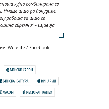
ната кујна комбинирана со
. Имаме што да понудиме,
ногу работа за што се
стина спремни“ – изјавија
ии:
Website
/
Facebook
ВИНСКИ САЛОН
ВИНСКА КУЛТУРА
ВИНАРИИ
МАСОМ
РЕСТОРАН КАНЕО