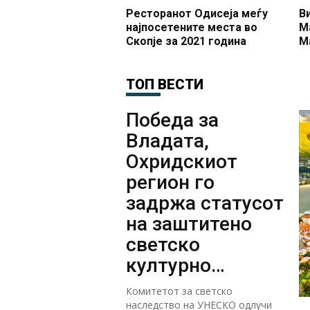
Ресторанот Одисеја меѓу
В
најпосетените места во
Ma
Скопје за 2021 година
М
ТОП ВЕСТИ
Победа за
Владата,
Охридскиот
регион го
задржа статусот
на заштитено
светско
културно
наследство
Комитетот за светско
наследство на УНЕСКО одлучи