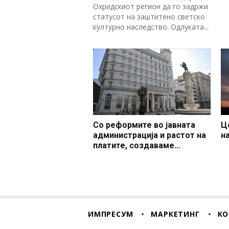
Охридскиот регион да го задржи
статусот на заштитено светско
културно наследство. Одлуката...
Со реформите во јавната
Ц
администрација и растот на
н
платите, создаваме
професионален, ефикасен и
модерен јавен сектор
ИМПРЕСУМ
МАРКЕТИНГ
КО