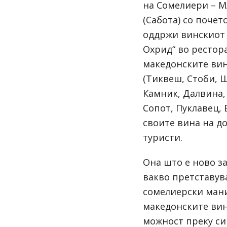
на Сомелиери – 
(Сабота) со почето
оддржи винскиот
Охрид“
во
рестор
македонските ви
(
Тиквеш
,
Стоби
,
Ш
Камник
,
Далвина
Сопот
,
Пуклавец
,
своите вина на д
туристи.
Она што е ново за
вакво претставув
сомелиерски мани
македонските вин
можност преку си