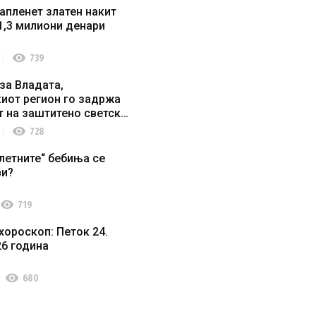
апленет златен накит
1,3 милиони денари
visibility
739
за Владата,
иот регион го задржа
т на заштитено светско
о наследство
visibility
728
летните“ бебиња се
ви?
visibility
719
хороскоп: Петок 24.
26 година
visibility
680