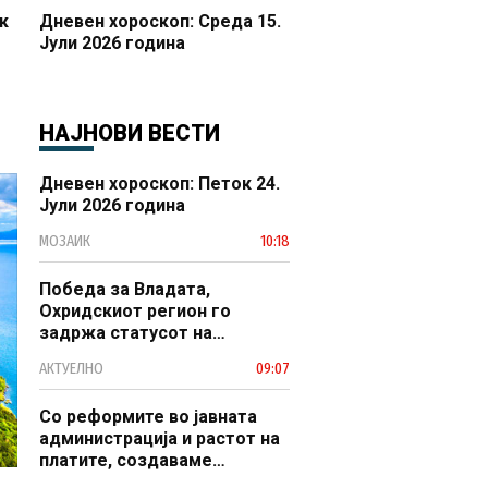
к
Дневен хороскоп: Среда 15.
Јули 2026 година
НАЈНОВИ ВЕСТИ
Дневен хороскоп: Петок 24.
Јули 2026 година
МОЗАИК
10:18
Победа за Владата,
Охридскиот регион го
задржа статусот на
заштитено светско културно
АКТУЕЛНО
09:07
наследство
Со реформите во јавната
администрација и растот на
платите, создаваме
професионален, ефикасен и