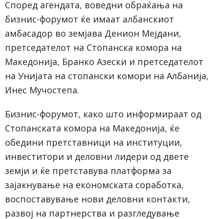
Според агендата, воведни обраќања на
бизнис-форумот ќе имаат албанскиот
амбасадор во земјава Денион Мејдани,
претседателот на Стопанска комора на
Македонија, Бранко Азески и претседателот
на Унијата на стопански комори на Албанија,
Инес Мучостепа.
Бизнис-форумот, како што информираат од
Стопанската комора на Македонија, ќе
обедини претставници на институции,
инвеститори и деловни лидери од двете
земји и ќе претставува платформа за
зајакнување на економската соработка,
воспоставување нови деловни контакти,
развој на партнерства и разгледување