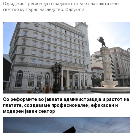
Охридскиот регион да го задржи статусот на заштитено
светско културно наследство. Одлуката...
Со реформите во јавната администрација и растот на
платите, создаваме професионален, ефикасен и
модерен јавен сектор