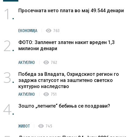
1
Просечната нето плата во мај 49.544 денари
visibility
ЕКОНОМИЈА
763
2
ФОТО: Запленет златен накит вреден 1,3
милиони денари
visibility
АКТУЕЛНО
762
3
Победа за Владата, Охридскиот регион го
задржа статусот на заштитено светско
културно наследство
visibility
АКТУЕЛНО
751
4
Зошто „летните“ бебиња се поздрави?
visibility
ЖИВОТ
745