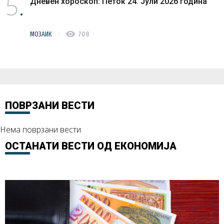
5
Дневен хороскоп: Петок 24. Јули 2026 година
visibility
МОЗАИК
708
ПОВРЗАНИ ВЕСТИ
Нема поврзани вести
ОСТАНАТИ ВЕСТИ ОД
ЕКОНОМИЈА