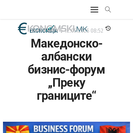
АКТУЕЛНО
ЕКОНОМИЈА
12.05.2026
08:52
Македонско-
ЕКОНОМИЈА
албански
ФИНАНСИИ
бизнис-форум
БАНКАРСТВО
„Преку
ЖИВОТ
границите“
МОЗАИК