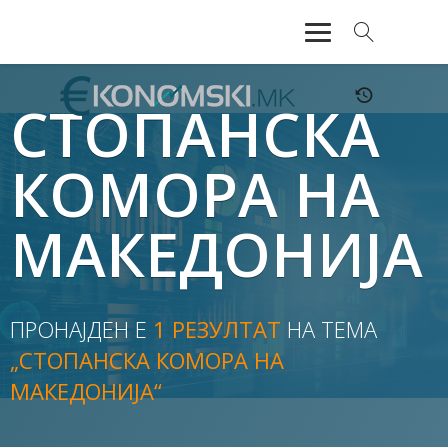
АКТУЕЛНО
СТОПАНСКА
ЕКОНОМИЈА
КОМОРА НА
ФИНАНСИИ
МАКЕДОНИЈА
БАНКАРСТВО
ЖИВОТ
ПРОНАЈДЕН Е
1 РЕЗУЛТАТ
НА ТЕМА
МОЗАИК
„СТОПАНСКА КОМОРА НА
МАКЕДОНИЈА“