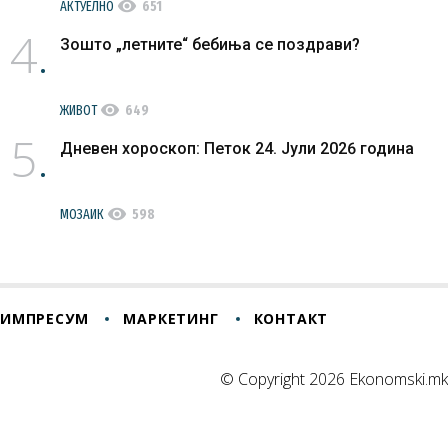
visibility
АКТУЕЛНО
651
4
Зошто „летните“ бебиња се поздрави?
visibility
ЖИВОТ
649
5
Дневен хороскоп: Петок 24. Јули 2026 година
visibility
МОЗАИК
598
ИМПРЕСУМ
МАРКЕТИНГ
КОНТАКТ
© Copyright 2026 Ekonomski.mk