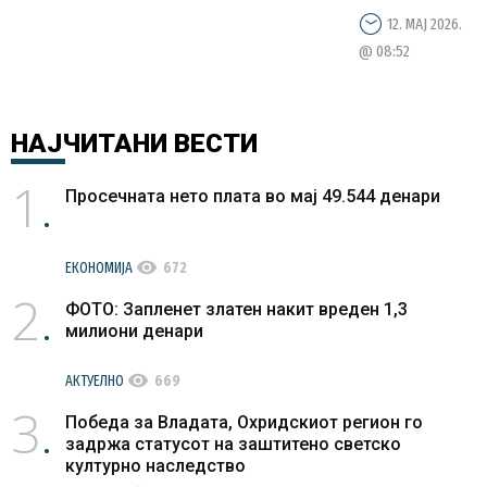
12. МАЈ 2026.
@ 08:52
НАЈЧИТАНИ
ВЕСТИ
1
Просечната нето плата во мај 49.544 денари
visibility
ЕКОНОМИЈА
672
2
ФОТО: Запленет златен накит вреден 1,3
милиони денари
visibility
АКТУЕЛНО
669
3
Победа за Владата, Охридскиот регион го
задржа статусот на заштитено светско
културно наследство