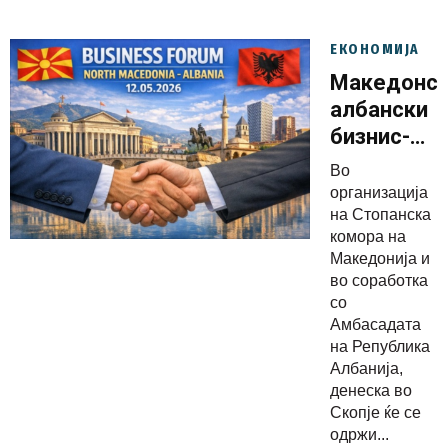
ЕКОНОМИЈА
Македонск
албански
бизнис-
форум
Во
„Преку
организација
границите“
на Стопанска
комора на
Македонија и
во соработка
со
Амбасадата
на Република
Албанија,
денеска во
Скопје ќе се
одржи...